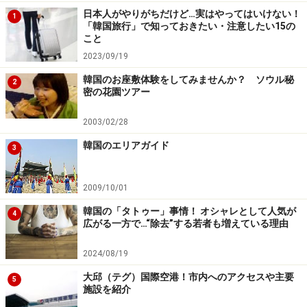
日本人がやりがちだけど…実はやってはいけない！
1
「韓国旅行」で知っておきたい・注意したい15の
こと
2023/09/19
韓国のお座敷体験をしてみませんか？ ソウル秘
2
密の花園ツアー
2003/02/28
韓国のエリアガイド
3
2009/10/01
韓国の「タトゥー」事情！ オシャレとして人気が
4
広がる一方で…“除去”する若者も増えている理由
2024/08/19
大邱（テグ）国際空港！市内へのアクセスや主要
5
施設を紹介