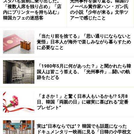
スタバも規制に乗り出した。
光州事件を振り返る。韓国の
「複数人席を独り占め」「店
ノーベル賞作家ハン・ガン氏
内にプリンターを持ち込む」
の小説『少年が来る』文学ツ
韓国カフェの迷惑客
アーで感じたこと
「当たり前を捨てる」「思い通りにならないと
覚悟」日本人が海外で楽しみながら暮らすため
に必要なこと
「1980年5月に何があった？」と聞かれたら韓
国人は皆こう答える、「光州事件」…闘いの軌
跡をたどる
「まさか！」と驚く日本人もいるかも!? 5月8
日、韓国「両親の日」に確実に喜ばれる“定番
プレゼント”
実は“日本ならでは”？ 韓国でも話題になった
ドキュメンタリー映画に見る「日韓の小学校文