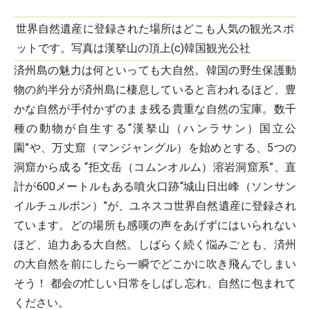
世界自然遺産に登録された場所はどこも人気の観光スポ
ットです。写真は漢拏山の頂上(c)韓国観光公社
済州島の魅力は何といっても大自然。韓国の野生保護動
物の約半分が済州島に棲息していると言われるほど、豊
かな自然が手付かずのまま残る貴重な自然の宝庫。数千
種の動物が自生する“漢拏山（ハンラサン）国立公
園”や、万丈窟（マンジャングル）を始めとする、5つの
洞窟から成る “拒文岳（コムンオルム）溶岩洞窟系”、直
計が600メートルもある噴火口跡“城山日出峰（ソンサン
イルチュルボン）”が、ユネスコ世界自然遺産に登録され
ています。どの場所も感嘆の声をあげずにはいられない
ほど、迫力ある大自然。しばらく続く悩みごとも、済州
の大自然を前にしたら一瞬でどこかに吹き飛んでしまい
そう！ 都会の忙しい日常をしばし忘れ、自然に包まれて
ください。