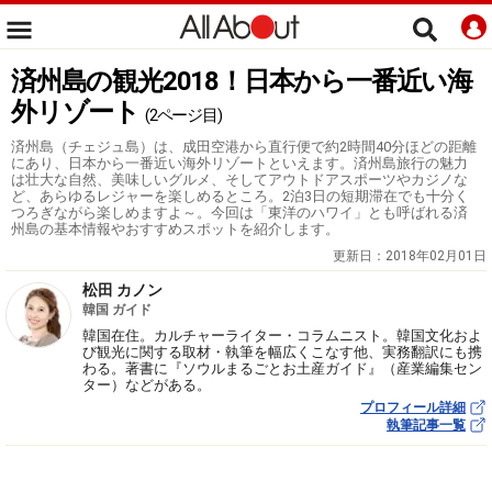
済州島の観光2018！日本から一番近い海
外リゾート
(2ページ目)
済州島（チェジュ島）は、成田空港から直行便で約2時間40分ほどの距離
にあり、日本から一番近い海外リゾートといえます。済州島旅行の魅力
は壮大な自然、美味しいグルメ、そしてアウトドアスポーツやカジノな
ど、あらゆるレジャーを楽しめるところ。2泊3日の短期滞在でも十分く
つろぎながら楽しめますよ～。今回は「東洋のハワイ」とも呼ばれる済
州島の基本情報やおすすめスポットを紹介します。
更新日：
2018年02月01日
松田 カノン
韓国 ガイド
韓国在住。カルチャーライター・コラムニスト。韓国文化およ
び観光に関する取材・執筆を幅広くこなす他、実務翻訳にも携
わる。著書に『ソウルまるごとお土産ガイド』（産業編集セン
ター）などがある。
プロフィール詳細
執筆記事一覧