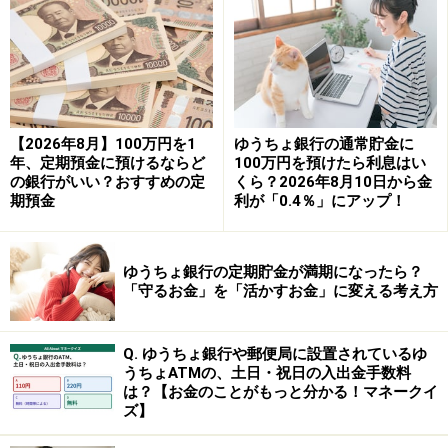
1. 手数料がどのように発生するのかを知る
全ての銀行を調べる必要はなく、普段よく使う預金・貯
金口座の手数料を知っておくだけで充分です。どのよう
【2026年8月】100万円を1
ゆうちょ銀行の通常貯金に
な時に手数料が発生するのかをわかっていないと節約の
年、定期預金に預けるならど
100万円を預けたら利息はい
しようがないからです。普段使っている金融機関のこと
の銀行がいい？おすすめの定
くら？2026年8月10日から金
を知っておきましょう。
期預金
利が「0.4％」にアップ！
ゆうちょ銀行の定期貯金が満期になったら？
（1）どのような時に手数料が発生する？
「守るお金」を「活かすお金」に変える考え方
どのような時に手数料が発生するのか、銀行のホームペ
Q. ゆうちょ銀行や郵便局に設置されているゆ
ージをチェックしてみましょう。
うちょATMの、土日・祝日の入出金手数料
どの銀行のホームページにも手数料一覧（料金一覧）と
は？【お金のことがもっと分かる！マネークイ
いうページが設けられているはずです。
ズ】
そこには、