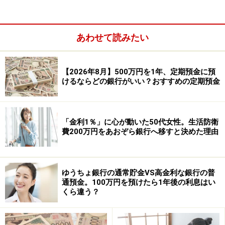
とすると、約110年もかかるのです。
ATM手数料を小敵と見てあなどるなかれ、ということで
あわせて読みたい
ATM手数料の節約法を紹介します。
【2026年8月】500万円を1年、定期預金に預
けるならどの銀行がいい？おすすめの定期預金
「金利1％」に心が動いた50代女性。生活防衛
費200万円をあおぞら銀行へ移すと決めた理由
ゆうちょ銀行の通常貯金VS高金利な銀行の普
通預金。100万円を預けたら1年後の利息はい
くら違う？