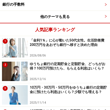
私が使っている地方銀行の要件には次のようなものがあ
銀行の手数料
ります。
他のテーマも見る
（前提）銀行のキャッシュカードとクレジットカード一
体型のカードを作る
人気記事ランキング
（1）積立をする
「金利1％」に心が動いた50代女性。生活防衛費
1
（2）給与振込口座にする
200万円をあおぞら銀行へ移すと決めた理由
（3）インターネットバンクを開設する
2026/08/06
（4）住宅ローンがある
（5）カードローン ……等々
ゆうちょ銀行の定期貯金と定額貯金、どっちがお
2
得？100万円預けたら、もらえる利息はいくら？
それぞれにポイントが定められていて、合計ポイントが
2025/12/16
基準を超えるとコンビニATM手数料が3回～無制限無料
10万円・30万円・50万円をゆうちょ銀行の定期貯
3
となるというルールになっています。
金に預けたら利息はいくら？少額でも増える？
2025/11/14