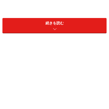
続きを読む
土日の生活費が足りないからコンビニで出金：220円
1週間の支払手数料合計は550円。4週間続くと2,200円と
なり、1年続くと約52週間なので28,600円。40年続くと
100万円を大きく超えるのです。ちりも積もれば山とな
る、ですね。
ところで銀行にお金を預けて受け取れる利息はどれくら
いかご存知ですか？ 現在普通預金の利息は、ほとんどの
銀行が0.001％となっています。仮に100万円を預金して
利息（半年ごとの複利）だけで「110円」を取り返そう
とした場合にかかる時間は約11年です。10万円の預金だ