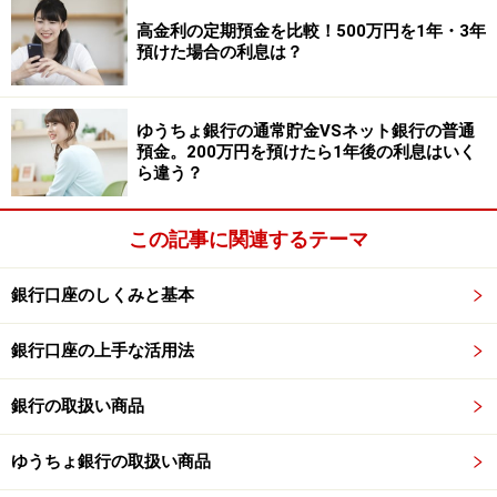
高金利の定期預金を比較！500万円を1年・3年
「ATMの利用時間と手数料」
預けた場合の利息は？
「提携しているATMと手数料」
「使えないATM」
ゆうちょ銀行の通常貯金VSネット銀行の普通
預金。200万円を預けたら1年後の利息はいく
ら違う？
などの情報が掲載されています。
この記事に関連するテーマ
（2）手数料が免除となる条件は？
銀行口座のしくみと基本
多くの銀行が、一定の要件を満たすと、月数回の手数料
が無料になるというサービスを提供しています。どのよ
銀行口座の上手な活用法
うな要件を満たせばよいのかを調べてみましょう。ホー
銀行の取扱い商品
ムページには詳細が書かれていない場合もあります。そ
の時は窓口で聞いてみましょう。
ゆうちょ銀行の取扱い商品