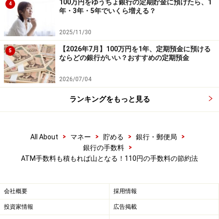
100万円をゆうちょ銀行の定期貯金に預けたら、1
4
年・3年・5年でいくら増える？
2025/11/30
【2026年7月】100万円を1年、定期預金に預ける
5
ならどの銀行がいい？おすすめの定期預金
2026/07/04
ランキングをもっと見る
2. どの銀行を選ぶのがよい？
>
>
>
>
All About
マネー
貯める
銀行・郵便局
>
銀行の手数料
お仕事や買い物の場所、お住まいの近くにATMがあるか
ATM手数料も積もれば山となる！110円の手数料の節約法
どうかなど、ご自身の利便性によって金融機関を選ぶと
よいでしょう。
会社概要
採用情報
例えば、旅行や出張が多い場合、ゆうちょ銀行やコンビ
投資家情報
広告掲載