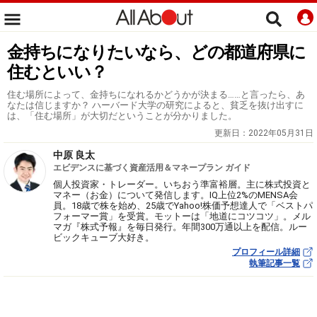
金持ちになりたいなら、どの都道府県に
住むといい？
住む場所によって、金持ちになれるかどうかが決まる……と言ったら、あ
なたは信じますか？ ハーバード大学の研究によると、貧乏を抜け出すに
は、「住む場所」が大切だということが分かりました。
更新日：
2022年05月31日
中原 良太
エビデンスに基づく資産活用＆マネープラン ガイド
個人投資家・トレーダー。いちおう準富裕層。主に株式投資と
マネー（お金）について発信します。IQ上位2%のMENSA会
員。18歳で株を始め、25歳でYahoo!株価予想達人で「ベストパ
フォーマー賞」を受賞。モットーは「地道にコツコツ」。メル
マガ『株式予報』を毎日発行。年間300万通以上を配信。ルー
ビックキューブ大好き。
プロフィール詳細
執筆記事一覧