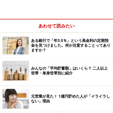
あわせて読みたい
ある銀行で「年3.0％」という高金利の定期預
金を見つけました。何か注意することってあり
ますか？
平均賃金ランキング（単位：千円/月）
みんなの「平均貯蓄額」はいくら？ 二人以上
世帯・単身世帯別に紹介
まずは、日本で収入の高い都道府県を調べました。厚生
労働省の調査（2）によると、日本で収入の高い都道府
元営業が見た！ 1億円貯めた人が「イライラし
県は、以下の通りでした。 このグラフを見る限り、東京
ない」理由
や神奈川、大阪、愛知など、都市部の賃金が高いです