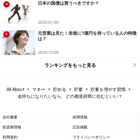
【動画も見てね！】
日本の国債は買うべきですか？
4
2025/01/30
元営業は見た！老後に1億円を持っている人の特徴
5
は？
2025/12/08
ランキングをもっと見る
>
>
>
>
>
All About
マネー
貯める
貯蓄
貯蓄を増やす習慣
金持ちになりたいなら、どの都道府県に住むといい？
会社概要
採用情報
投資家情報
広告掲載
利用規約
プライバシーポリシー