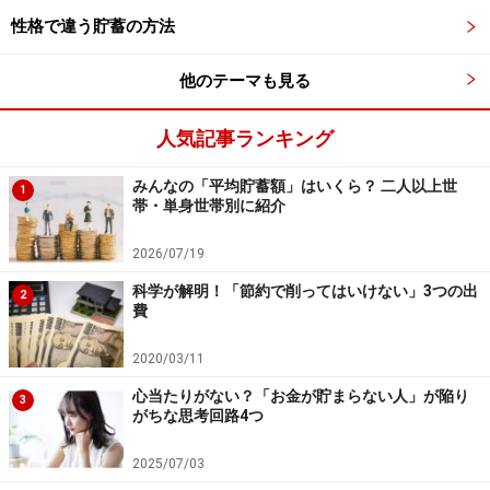
性格で違う貯蓄の方法
【参考文献】
（1）論文：Raj Chetty, Nathaniel Hendren, Patrick Kline,
他のテーマも見る
and Emmanuel Saez, 2014, “Where is the Land of
Opportunity? The Geography of Intergenerational
人気記事ランキング
Mobility in the United States”
みんなの「平均貯蓄額」はいくら？ 二人以上世
1
（2）調査：厚生労働省, 2022, “令和3年賃金構造基本統
帯・単身世帯別に紹介
計調査 結果の概況”
2026/07/19
（3）調査：総務省, 2021, “消費者物価地域差指数―小売
物価統計調査（構造編）2020年（令和2年）結果―”
科学が解明！「節約で削ってはいけない」3つの出
2
費
（4）論文：Kostadin Kushlev, Elizabeth W. Dunn, and
Richard E. Lucas, 2015, “Higher Income Is Associated With
2020/03/11
Less Daily Sadness but not More Daily Happiness”, Social
心当たりがない？「お金が貯まらない人」が陥り
3
Psychological and Personality Science, 6(5)m pp. 483-
がちな思考回路4つ
489
2025/07/03