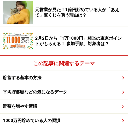
しょう。
元営業が見た！1億円貯めている人が「あえ
て」宝くじを買う理由は？
まとめ
2月2日から「1万1000円」相当の東京ポイン
「収入が高い都道府県」と「物価が安い都道府県」の両
トがもらえる！ 参加手順、対象者は？
方がそろいました。
2つのランキング上位にランクイン
した都道府県は、愛知県だけでした
。
少なくとも現時点
この記事に関連するテーマ
では、愛知県に住むことで、お金を貯めやすいといえる
でしょう。
貯蓄する基本の方法
あなたが本当に「お金」を手に入れたいのであれば、住
平均貯蓄額などの気になるデータ
む場所は収入に多大な影響を与えます。「お金がないと
貯蓄を増やす習慣
不幸になる」なんて論文（4）もあるくらいです。だか
ら、幸せな暮らしを求めている人は、一度真剣に考えて
1000万円貯めている人の習慣
みてはいかがでしょうか。