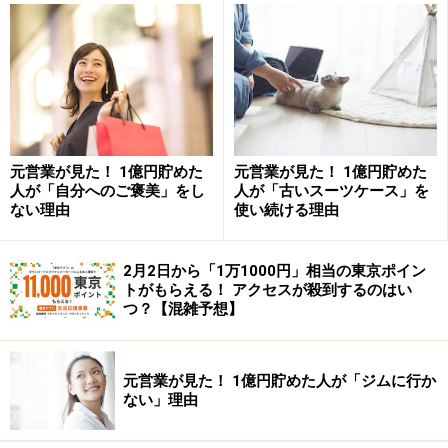
ね。想像通りといえば想像通りの結果です。データとし
てみても、「仕事探しのために、都市へ移住する」とい
うのは、効果的な方法だといえるでしょう。
日本で物価の安い都道府県TOP10
元営業が見た！ 1億円貯めた
元営業が見た！ 1億円貯めた
次に、日本で物価の安い都道府県から調べました。総務
人が「自分へのご褒美」をし
人が「古いスーツケース」を
ない理由
使い続ける理由
省の調査（3）によると、日本で物価の安い都道府県
は、以下の通りでした。
2月2日から「1万1000円」相当の東京ポイン
トがもらえる！ アクセスが殺到するのはい
つ？【混雑予想】
消費者物価地域差指数（総合）
このグラフを見ると、今度は都市部以外の地域で物価が
元営業が見た！ 1億円貯めた人が「ジムに行か
安いことが分かります。最も物価が安いのは宮崎県で、
ない」理由
次いで群馬県、鹿児島県となっています。これらの物価
が安い地域に住むことで、出費を抑えることができるで