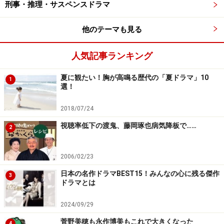
刑事・推理・サスペンスドラマ
永井大、梶原善、甲本雅裕
木曜21時
『ハゲタカ』
綾野剛、渡部篤郎、沢尻エリカ、
他のテーマも見る
光石研、小林薫
人気記事ランキング
金曜23:15
『dele』
山田孝之、菅田将暉
土曜23:15
『ヒモメン』
窪田正孝、川口春奈
夏に観たい！胸が高鳴る歴代の「夏ドラマ」10
1
選！
刑事ドラマで確実にヒット狙いは相変わらずですが、刑
2018/07/24
事ドラマ以外が攻めています。
筆頭は
『dele』
。山田孝之・菅田将暉ダブル主演だけで
視聴率低下の渡鬼、藤岡琢也病気降板で……
2
魅力は十分。『ストレイヤーズ・クロニクル』の本多孝
好が原案・脚本を担当。さらに脚本には『SP』
2006/02/23
『BORDER』『CRISIS』の金城一紀、『グラスホッパ
日本の名作ドラマBEST15！みんなの心に残る傑作
3
ー』監督の瀧本智行など多様なメンバーが参加するメデ
ドラマとは
ィアミックス企画。舞台は故人のデジタル情報を削除す
2024/09/29
る事務所。真柴(菅田)が依頼者の死亡確認をするなかで
菅野美穂も永作博美もこれで大きくなった
故人の人生や秘密に触れ、車椅子の坂上所長(山田)が情
4