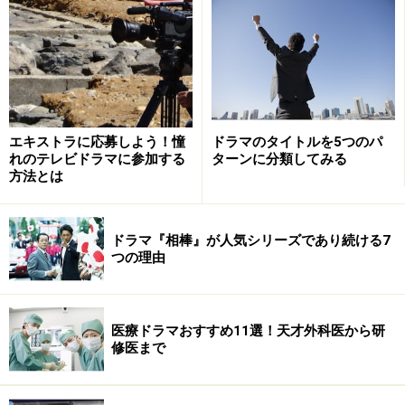
(日テレ公式チャンネルより)
二番手は
『サバイバル・ウェディング』
。土曜21時から
22時に時間帯が変わってから5作連続でジャニーズ俳優
メインでしたが結果が出ず。変わって普通ならイメージ
エキストラに応募しよう！憧
ドラマのタイトルを5つのパ
れのテレビドラマに参加する
ターンに分類してみる
が悪くなりそうな『あなたのことはそれほど』を成功さ
方法とは
せるなど実績のある波瑠が『未解決の女』に続いて連
投。
寿退社した日に婚約者の浮気で婚約破棄されたヒロイ
ドラマ『相棒』が人気シリーズであり続ける7
つの理由
ン。仕事も辞めた彼女を拾ったのは人気雑誌の変人編集
長(伊勢谷)。再就職の条件は編集長の指示に従い婚活し
て半年以内に結婚することだった……
医療ドラマおすすめ11選！天才外科医から研
修医まで
木曜の読売テレビ制作枠は
『探偵が早すぎる』
。名探偵
の弱点は事件が起きてから解決するため事件を防げない