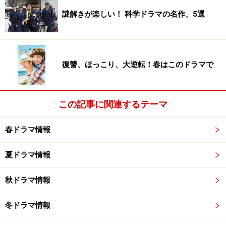
こと。しかし本作の千曲川光(滝藤)は些細な違和感から
謎解きが楽しい！ 科学ドラマの名作、5選
事件発生前に犯人を先回り。滝藤賢一がブレイクした
『半沢直樹』の「やられたらやり返す」ならぬ「やられ
る前にやり返す」です。
復讐、ほっこり、大逆転！春はこのドラマで
『ゼロ 一攫千金ゲーム』
は『カイジ』の福本伸行作品が
原作で金を賭けたゲームもの。ただ主演の加藤シゲアキ
この記事に関連するテーマ
が未成年飲酒問題で始まる前からミソをつけてしまった
ので、どうなるでしょうか。
春ドラマ情報
夏ドラマ情報
攻めと守りのテレビ朝日
秋ドラマ情報
水曜21時
『刑事7人』
東山紀之、田辺誠一、倉科カナ、
冬ドラマ情報
白洲迅、塚本高史、吉田鋼太郎、北大路欣也
木曜20時
『遺留捜査』
上川隆也、栗山千明、戸田恵子、