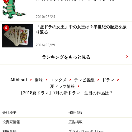
報を抹消してきます。
2010/03/24
「昼ドラの女王」中の女王は？半世紀の歴史を振
5
り返る
2016/03/29
ランキングをもっと見る
(テレビ朝日公式チャンネルより)
>
>
>
>
>
All About
趣味
エンタメ
テレビ番組
ドラマ
『ハゲタカ』
は企業買収がテーマ、2007年に大森南朋主
>
夏ドラマ情報
【2018夏ドラマ】7月の新ドラマ、注目の作品は？
演でNHKが制作した作品を再ドラマ化。NHK版は原作を
大胆に変えてヒットしましたが、今回も2018年オリジナ
ル要素があるようです。
会社概要
採用情報
投資家情報
広告掲載
『ヒモメン』
は実家を追い出された翔ちゃん(窪田)と看
利用規約
プライバシーポリシー