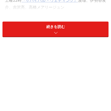
土曜22時
『サバイバル・ウェディング』
波瑠、伊勢谷友
介、吉沢亮、高橋メアリージュン
日曜22:30
『ゼロ 一攫千金ゲーム』
加藤シゲアキ、間宮
祥太朗、梅沢富美男、小池栄子
続きを読む
今年になってドラマにヒットのない日本テレビは一発当
てたいところ。
期待は
『高嶺の花』
。脚本は過激な作風で90年代に一世
を風靡した野島伸司。近年は『彼氏をローンで買いまし
た』など制約の少ないネット配信ドラマで復活傾向。主
演は『アンナチュラル』をヒットさせたばかりの石原さ
とみ。「野島脚本のラブ・ストーリーをやりたい」と長
年本人が希望していた待望の作品です。