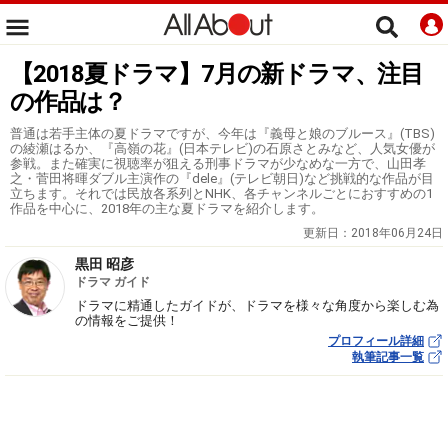
【2018夏ドラマ】7月の新ドラマ、注目
の作品は？
普通は若手主体の夏ドラマですが、今年は『義母と娘のブルース』(TBS)
の綾瀬はるか、『高嶺の花』(日本テレビ)の石原さとみなど、人気女優が
参戦。また確実に視聴率が狙える刑事ドラマが少なめな一方で、山田孝
之・菅田将暉ダブル主演作の『dele』(テレビ朝日)など挑戦的な作品が目
立ちます。それでは民放各系列とNHK、各チャンネルごとにおすすめの1
作品を中心に、2018年の主な夏ドラマを紹介します。
更新日：
2018年06月24日
黒田 昭彦
ドラマ ガイド
ドラマに精通したガイドが、ドラマを様々な角度から楽しむ為
の情報をご提供！
プロフィール詳細
執筆記事一覧