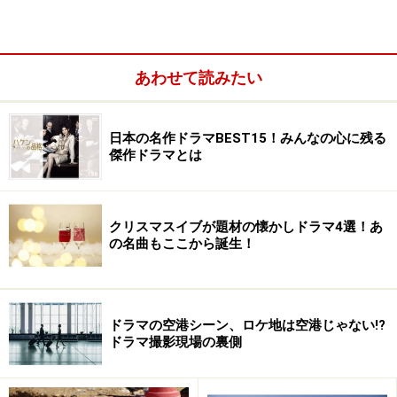
あわせて読みたい
日本の名作ドラマBEST15！みんなの心に残る
傑作ドラマとは
華道の家元に生まれ才色兼備のヒロインだったが結婚式
当日に婚約者の二股交際により破談。自信喪失した彼女
クリスマスイブが題材の懐かしドラマ4選！あ
の名曲もここから誕生！
の前に偶然現れたのは平凡な自転車店主(峯田)だった……
ドラマの空港シーン、ロケ地は空港じゃない!?
ドラマ撮影現場の裏側