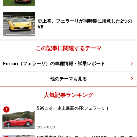
ごく細かく、日向と日陰でまるで違う発色をみせる。日
向では明るく輝く赤。日陰ではしっとりとしたダークレ
史上初、フェラーリが同時期に用意した2つの
ッドだ。
V8
デビュー直後から、スタイリングの評判は高かった。改
この記事に関連するテーマ
めてじっくり見てみれば、美しくなったクーペスタイル
がその最大の要因だと分かった。RHTを採用するモデル
Ferrari（フェラーリ）の車種情報・試乗レポート
（ミッドシップ以外）でクーペ時のリアセクションが格
好いいクルマなど、これまで皆無だったと言っていい。
他のテーマも見る
ルーフパネルの小さなミドシップ系では問題にならない
が、屋根の大きなフロントエンジン系では、必然、収納
人気記事ランキング
部分が盛り上がってトランクまわりが不格好になりがち
599こそ、史上最高のFRフェラーリ！
だった。カリフォルニアでさえ、そんな気配があった。
1
ポルトフィーノは見事にそれを克服している。真横から
見ると、ロングノーズ＆ショートデッキの完璧なクーペ
2007/01/31
スタイルになっているのだ。