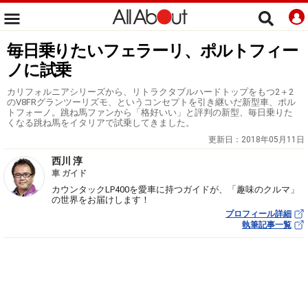
毎日乗りたいフェラーリ、ポルトフィー
ノに試乗
カリフォルニアシリーズから、リトラクタブルハードトップをもつ2＋2
のV8FRグランツーリズモ、というコンセプトを引き継いだ新型車、ポル
トフォーノ。跳ね馬ファンから「格好いい」と評判の新型、毎日乗りた
くなる跳ね馬をイタリアで試乗してきました。
更新日：
2018年05月11日
西川 淳
車 ガイド
カウンタックLP400を愛車に持つガイドが、「趣味のクルマ」
の世界をお届けします！
プロフィール詳細
執筆記事一覧