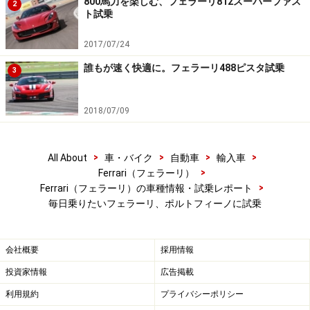
800馬力を楽しむ、フェラーリ812スーパーファス
2
ト試乗
2017/07/24
ダッシュボードは左右対象デザインに。センターコンソール
のブリッジなど、最新ブランドデザインを取り入れつつ、よ
誰もが速く快適に。フェラーリ488ピスタ試乗
りスポーティな仕立てとされた
3
インテリアも新しい。伝統的なT型フォルムを踏襲した
2018/07/09
ダッシュボードは、最近の跳ね馬トレンドに沿ったデザ
イン言語で仕立てられている。ステアリングホイールも
>
>
>
>
All About
車・バイク
自動車
輸入車
ニューデザイン。
>
Ferrari（フェラーリ）
>
Ferrari（フェラーリ）の車種情報・試乗レポート
エンジンスタートボタンを押すと、V8エンジンが明るく
毎日乗りたいフェラーリ、ポルトフィーノに試乗
元気に目覚めた。いまどき、このノーテンキさは貴重
だ。とはいえ、最近の高性能モデルの常で、イッパツ目
会社概要
採用情報
の“いななき”こそ盛大だが、ボリュームはすぐにストン
投資家情報
広告掲載
と絞られて、落ちついた音を奏でだす。スーパーカーに
も最低限の社会性は必要な時代だ。ポルトフィーノのよ
利用規約
プライバシーポリシー