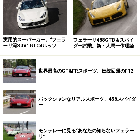
リトラクタブルハードトップを採用、開閉時間は14秒とな
る。可動メカニズムなどは完全新設計とされた
そんなポルトフィーノの国際試乗会は、イタリア半島の
付け根、かかとのあたりの街・バーリの近郊で開催され
実用的スーパーカー。“フェラ
フェラーリ488GTB＆スパイ
た。
ーリ流SUV” GTC4ルッソ
ダー試乗。新・人馬一体理論
ロングノーズ＆ショートデッキの完璧なク
世界最高のGT&FRスポーツ、伝統回帰のF12
ーペスタイル
バックシャンなリアルスポーツ、458スパイダ
ー
一体型シャシーコンポーネントを採用、軽量化に加え剛性を
35%向上させた。また内外装やエンジンなども軽量化が図ら
れ、カリフォルニアTより80kg軽量化されている
試乗車としてわれわれに用意されたのは、新色ロッソ・
モンテレーに見る“あなたの知らないフェラー
リ”
ポルトフィーノ（赤メタ）の一台。メタリックがものす