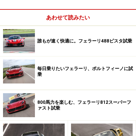
あわせて読みたい
誰もが速く快適に。フェラーリ488ピスタ試乗
最高出力600ps/最大トルク760Nmを発生する3.9LのV8ターボ
を搭載。0-100km/h加速3.5秒、最高速度は320km/hを誇る
毎日乗りたいフェラーリ、ポルトフィーノに試
とはいえ、その後継モデルの開発は、前述した基本コン
乗
セプトを継承すること以外、まったくの白紙からスター
トした。パワートレーンこそ、カリフォルニアT（ター
ボモデル）と同じ構成、すなわちF154型3.9L直噴V8ツイ
800馬力を楽しむ、フェラーリ812スーパーフ
ンターボ＋7速DCTとしたが、エンジン、ミッションと
ァスト試乗
もに大幅な改良が施されており、フルモデルチェンジに
ふさわしい内容だ。