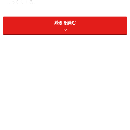
しっくりくる。
カリフォルニアは、フェラーリ初のV8フロントミッドエ
続きを読む
ンジンGTで、4シーター（2＋2）＋リトラクタブルハー
ドトップ（RHT）、というのが基本コンセプトだった。
価格的にも、そして実用的にも、よりハードルが低いマ
ラネッロ入門機だったわけで、他ブランド、とりわけド
イツ製高性能GTモデルからの乗り換えも増えたという。
事実、カリフォルニアシリーズを買った顧客の実に七割
が跳ね馬ご新規、だったという。