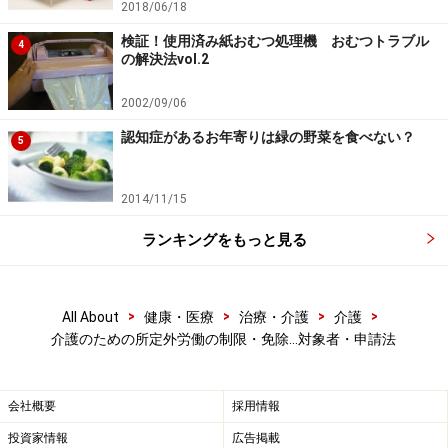
由として、事業主が解雇その他不利益な取扱いをしては
2018/06/18
ならない」といった内容が明記されており、事業主はこ
検証！使用済み紙おむつ処理機 おむつトラブル
4
の解決法vol.2
れに従わなければならないためです。
2002/09/06
万一、会社に申し出を行った際に、「うちの会社にはそ
認知症があるお年寄りは緑の野菜を食べない？
5
んな制度はない」などと断られてしまった場合は、労働
局に相談しましょう。会社に対して、所定外労働の制限
2014/11/15
を受け入れるように指導してくれます。会社がこの指導
に従わない場合は、20万円以下の罰金を支払わなければ
ランキングをもっと見る
ならないほか、悪質な場合は指導に従わない旨を公表さ
れることになります。
>
>
>
>
All About
健康・医療
治療・介護
介護
介護のための所定外労働の制限・免除…対象者・申請法
詳しくは「
不利益取扱いの禁止について（両立支援のひ
ろば）
」をあわせてご覧ください。
会社概要
採用情報
投資家情報
広告掲載