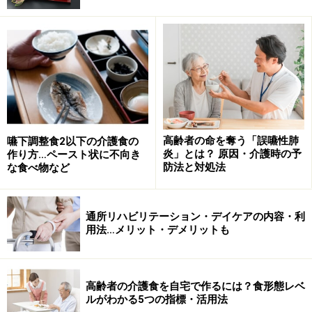
労働基準法で定められた法定労働時間(1日8時間または週
40時間）を超えた残業などを制限してもらうことを指
す。
所定外労働の制限・免除の内容・対象者
所定外労働働の制限・免除の概要は、下記の通りです。
高齢者の命を奪う「誤嚥性肺
嚥下調整食2以下の介護食の
炎」とは？ 原因・介護時の予
作り方…ペースト状に不向き
■所定外労働の制限・免除の対象者
防法と対処法
な食べ物など
要介護状態（負傷・疾病または身体上もしくは精神上の
障害により、2週間以上の期間にわたり常時介護を必要
通所リハビリテーション・デイケアの内容・利
とする状態）の対象家族を介護する労働者
用法…メリット・デメリットも
※ パートやアルバイトの場合も、期間の定めのない労働
契約で働いている人は対象となる。
高齢者の介護食を自宅で作るには？食形態レベ
ルがわかる5つの指標・活用法