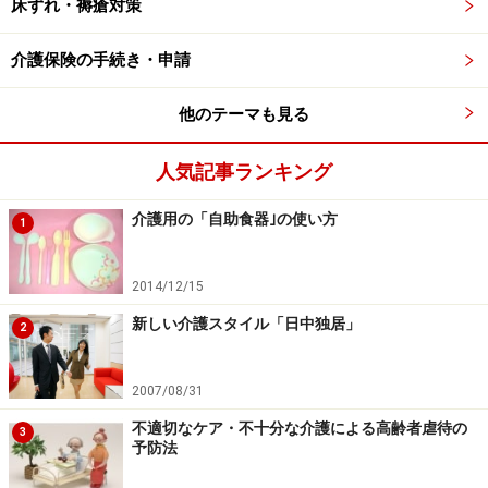
床ずれ・褥瘡対策
※介護終了まで何回でも申し出ることが可能。
介護保険の手続き・申請
詳しくは「
介護のため、残業(所定外労働)を制限してほ
他のテーマも見る
しい場合 （両立支援のひろば）
」 をご覧ください。
人気記事ランキング
所定外労働の制限・免除は労働者の権利と
介護用の「自助食器｣の使い方
1
して保証されている
介護休業制度や介護休暇と同様、「うちの会社では、残
2014/12/15
業を断れない」「無理に残業を断ったら、クビになる」
新しい介護スタイル「日中独居」
2
といった心配をする人もいるでしょうが、こうした心配
は不要です。
2007/08/31
不適切なケア・不十分な介護による高齢者虐待の
育児・介護休業法には、「労働者が所定外労働の制限を
3
予防法
申し出た、または所定外労働の制限を利用したことを理