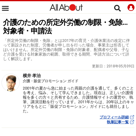
介護のための所定外労働の制限・免除…
対象者・申請法
「所定外労働の制限・免除」とは2017年の育児・介護休業法の改定に伴
って新設された制度。労働者が申し出を行った場合、事業主は拒否して
はいけません。所定外労働の制限・免除の対象者、配偶者や父母、子な
ど介護を受ける対象家族の範囲、取得できる期間、申請方法について詳
しく解説します。
更新日：
2018年05月09日
横井 孝治
介護・販促プロモーション ガイド
2001年の夏から急に始まった両親の介護を通して、多くのこと
を考え、悩み、そして学んできました。現在は、正しい介護情
報を多くの方々と共有するため、介護情報サイトの運営や、執
筆、講演活動を行っています。2011年からは、20年以上のキャ
リアをもとに「販促プロモーション」ガイドにも就任しまし
た。
プロフィール詳細
執筆記事一覧