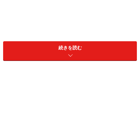
続きを読む
似たような制度として「時間外労働の制限」と混同され
がちですが、これはまったくの別もの。整理すると、次
のようになります。
所定外労働の制限・免除と時間外労働の制
限の違い
■所定外労働の制限・免除