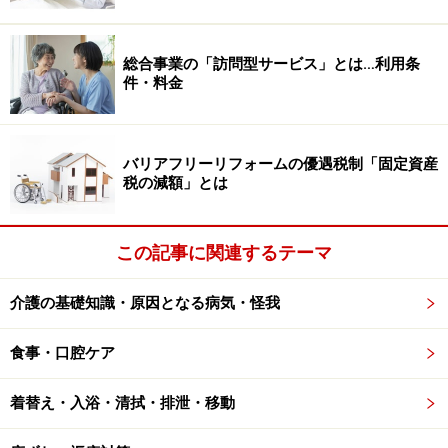
ただし、以下のような場合は対象外。
1. 日々雇用されている
総合事業の「訪問型サービス」とは…利用条
2. 期間を定めて雇用されており、下記のいずれかに該当
件・料金
する
・勤続6カ月未満
・1週間の所定労働日数が2日以下
バリアフリーリフォームの優遇税制「固定資産
3. 労使協定で対象外と定められている
税の減額」とは
■介護の対象となる範囲
この記事に関連するテーマ
配偶者
介護の基礎知識・原因となる病気・怪我
父母、子、配偶者の父母
祖父母、兄弟姉妹、孫
食事・口腔ケア
■制度を利用できる期間・回数
着替え・入浴・清拭・排泄・移動
対象家族1人につき、1回の申し出で1カ月以上1年以内の
期間。