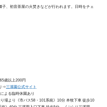
囃子、初音茶屋の火焚きなどが行われます。日時をチェ
5歳以上200円
り⇒
三溪園公式サイト
事態による臨時休園あり
より《市バス58・101系統》10分 本牧下車 徒歩10
系統》40分 三溪園入口下車 徒歩5分、《ぶらり三溪園