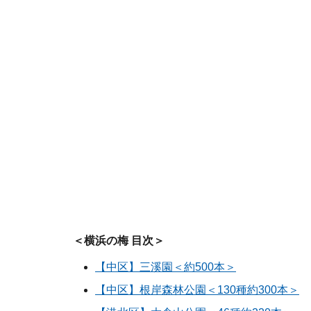
＜横浜の梅 目次＞
【中区】三溪園＜約500本＞
【中区】根岸森林公園＜130種約300本＞