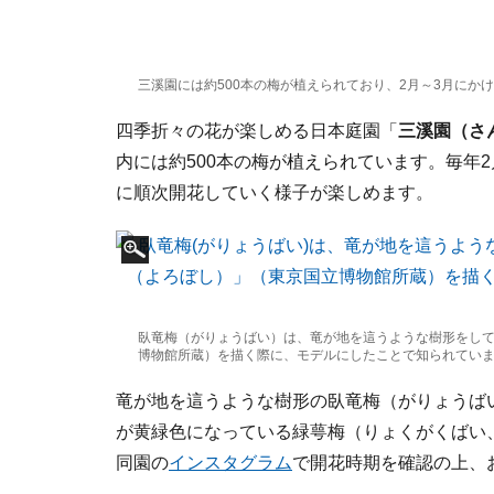
三溪園には約500本の梅が植えられており、2月～3月にかけ
四季折々の花が楽しめる日本庭園「
三溪園（さ
内には約500本の梅が植えられています。毎年
に順次開花していく様子が楽しめます。
臥竜梅（がりょうばい）は、竜が地を這うような樹形をして
博物館所蔵）を描く際に、モデルにしたことで知られています
竜が地を這うような樹形の臥竜梅（がりょうば
が黄緑色になっている緑萼梅（りょくがくばい
同園の
インスタグラム
で開花時期を確認の上、