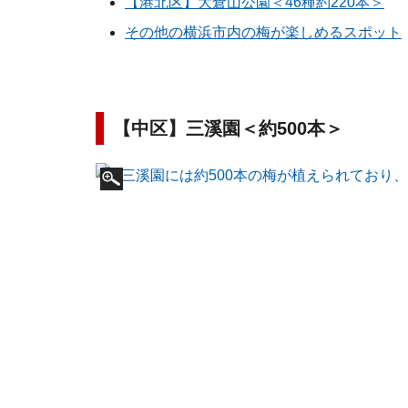
【港北区】大倉山公園＜46種約220本＞
その他の横浜市内の梅が楽しめるスポット
【中区】三溪園＜約500本＞