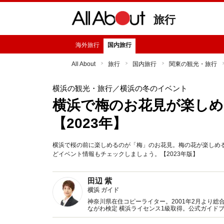
旅行
海外旅行
国内旅行
All About
旅行
国内旅行
関東の観光・旅行
横浜の観光・旅行
／横浜の冬のイベント
横浜で梅のお花見が楽しめ
【2023年】
横浜で桜の前に楽しめるのが「梅」のお花見。梅の花が楽しめ
どイベント情報もチェックしましょう。【2023年版】
田辺 紫
横浜 ガイド
神奈川県在住コピーライター。2001年2月より総合情
ながわ検定 横浜ライセンス1級取得。公式ガイド
横浜情報を発信。