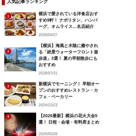
人気記事ランキング
横浜で愛されている洋食店おす
1
すめ9軒！ ナポリタン、ハンバ
ーグ、オムライス…名店紹介
2026/04/27
【横浜】海風と木陰に癒やされ
2
る「絶景ウォーターフロント遊
歩道」3選！ 夏の早朝散歩にも
おすすめ
2026/07/31
新横浜でモーニング！ 早朝オー
3
プンのおすすめレストラン・カ
フェ・ベーカリー
2024/12/23
【2026最新】横浜の花火大会5
4
選！ 日程・会場・有料席まとめ
2026/05/28