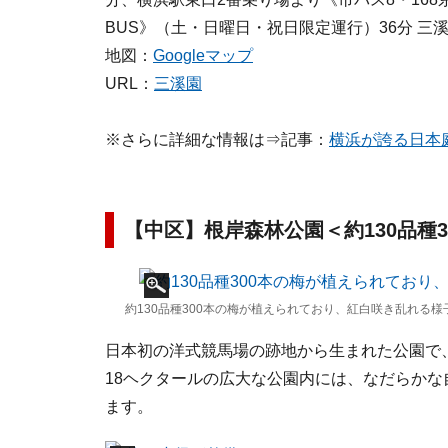
BUS》（土・日曜日・祝日限定運行）36分 三
地図：
Googleマップ
URL：
三溪園
※さらに詳細な情報は⇒記事：
横浜が誇る日本
【中区】根岸森林公園＜約130品種3
約130品種300本の梅が植えられており、紅白咲き乱れる様子
日本初の洋式競馬場の跡地から生まれた公園で
18ヘクタールの広大な公園内には、なだらか
ます。