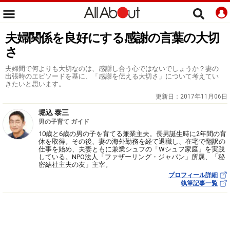
夫婦関係を良好にする感謝の言葉の大切
さ
夫婦間で何よりも大切なのは、感謝し合う心ではないでしょうか？妻の
出張時のエピソードを基に、「感謝を伝える大切さ」について考えてい
きたいと思います。
更新日：
2017年11月06日
堀込 泰三
男の子育て ガイド
10歳と6歳の男の子を育てる兼業主夫。長男誕生時に2年間の育
休を取得。その後、妻の海外勤務を経て退職し、在宅で翻訳の
仕事を始め、夫妻ともに兼業シュフの「Wシュフ家庭」を実践
している。NPO法人「ファザーリング・ジャパン」所属、「秘
密結社主夫の友」主宰。
プロフィール詳細
執筆記事一覧