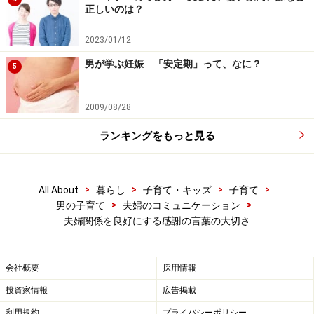
正しいのは？
気分が落ちていく私のことなど気にも留めず、すべて出
2023/01/12
し切った次男くん。おもむろに服を脱ぎ捨て、全裸で気
男が学ぶ妊娠 「安定期」って、なに？
5
持ちよさそうに眠りに落ちたのでした。
おい！ こっちはどん底なのに、なんだその大仏みたい
2009/08/28
なほほえみは！
ランキングをもっと見る
……もぅ、癒されるじゃないの（笑）
>
>
>
>
All About
暮らし
子育て・キッズ
子育て
>
>
男の子育て
夫婦のコミュニケーション
それから大仏さんに服を着せ、シーツを全部はがして洗
夫婦関係を良好にする感謝の言葉の大切さ
濯し、流しで布団をバシャバシャ洗って、除菌スプレー
をかけまくって、扇風機を当て……と、後始末にどれだけ
時間がかかったことか。
会社概要
採用情報
投資家情報
広告掲載
それなのに、翌朝次男に事件の顛末を話したら、まった
利用規約
プライバシーポリシー