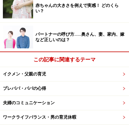
赤ちゃんの大きさを例えで実感！ どのくら
い？
妻の不在時には、なぜか事件が起きる
パートナーの呼び方……奥さん、妻、家内、嫁
など正しいのは？
妻の不在時にはいつも事件が起きます。今回は……？
この記事に関連するテーマ
その日、いつも通り子供二人を寝かしつけていたら、寝
落ちしてしまった私。
イクメン・父親の育児
「パパー、おしっこ！」
プレパパ・パパの心得
という次男の声で目が覚めたのが、事件の始まりでし
た。
夫婦のコミュニケーション
眠い目をこすりながら、先にトイレに行って電気を付け
ワークライフバランス・男の育児休暇
て待つこと数十秒。ところが、一向に次男が現れませ