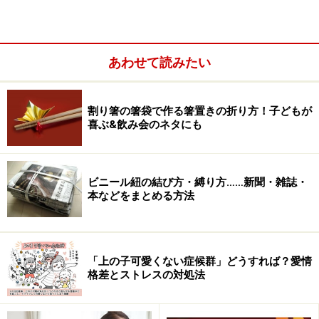
家事でも育児でもないけれど、なぜか大
変！
あわせて読みたい
妻がいないと部屋が散らかし放題！
割り箸の箸袋で作る箸置きの折り方！子どもが
大変といっても、それは家事のことではありません。普
喜ぶ&飲み会のネタにも
段妻が担っている分の家事が増えるのは確かですが、
「片付けなさい！」と言う人がいないので家は散らかし
放題、さらに洗濯物たたみは省略して「山から取る方
ビニール紐の結び方・縛り方……新聞・雑誌・
式」になるので、むしろ楽になる方向ですらあります。
本などをまとめる方法
「上の子可愛くない症候群」どうすれば？愛情
格差とストレスの対処法