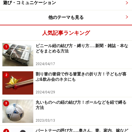
遊び・コミュニケーション
ん。
他のテーマも見る
寝室に見に行くと、そこには驚くべき光景が。小便小僧
さながら、パンツを降ろして構えている次男がいたので
人気記事ランキング
す！！
ビニール紐の結び方・縛り方……新聞・雑誌・本な
1
どをまとめる方法
「待て～～～～、早まるなぁぁぁぁぁぁ！！！！」
驚いて叫んでも、時すでに遅し。先端から布団に向け
2024/04/17
て、じょじょじょじょじょーと放出が始まる瞬間でし
割り箸の箸袋で作る箸置きの折り方！子どもが喜
2
た。とっさに両手で受け止めるも、何の意味もなさず。
ぶ&飲み会のネタにも
瞬時にいろいろな思考が頭を巡ります。
2024/04/29
丸いものへの紐の結び方！ボールなどを紐で縛る
これ、移動させても被害が広がるだけだよね。その位置
3
方法
だと、敷布団も掛布団も毛布も全滅だよね。しかもそ
れ、よりによってママの布団だよね。明日は雨で、布団
2023/03/13
干せないよね。シーツの洗濯物も大量に発生するよね……
パートナーの呼び方……奥さん、妻、家内、嫁など
4