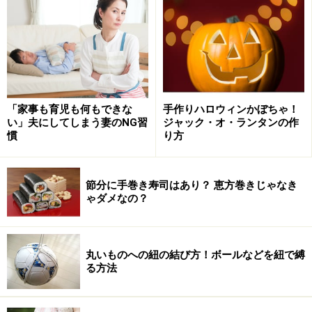
「家事も育児も何もできな
手作りハロウィンかぼちゃ！
い」夫にしてしまう妻のNG習
ジャック・オ・ランタンの作
育児のことでもありません。もともと子どもの送迎、宿
慣
り方
題・習い事・忘れ物の管理、平日休みの対応、小児科対
応、寝かしつけなど、子どもにかかわる諸々は、兼業主
節分に手巻き寿司はあり？ 恵方巻きじゃなき
夫である私が担っているので、妻がいなくても何ら変わ
ゃダメなの？
りないからです。
では、何が大変かというと、それは「事件」。なぜか妻
丸いものへの紐の結び方！ボールなどを紐で縛
る方法
の不在中は、いろいろな事件が起こるのです。例えば今
回は、6歳の次男が事件を起こしました。