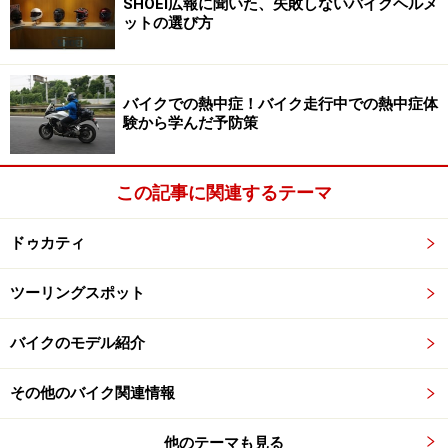
SHOEI広報に聞いた、失敗しないバイクヘルメ
ットの選び方
ヘルメットに貼られるSGマークとPSCマーク
バイクでの熱中症！バイク走行中での熱中症体
■ヘルメットの欠陥が原因で人身事故が発生した場合賠
験から学んだ予防策
償される「SG規格」
この
PSCと大体セットで取得されていることが多い規格
この記事に関連するテーマ
がSG規格
です。
SG規格を取得しているヘルメットの欠
陥が原因で人身事故が起こった場合は賠償が行われま
ドゥカティ
す
。基本的に日本で販売されているヘルメットはPSCと
SGはセットで取得されており同じステッカーに印刷され
ツーリングスポット
ています。
バイクのモデル紹介
SGには125cc以下と125cc以上の二つの規格があり
その他のバイク関連情報
125cc以下用のヘルメットには125cc以下用というステ
ッカーが貼られています。
他のテーマも見る