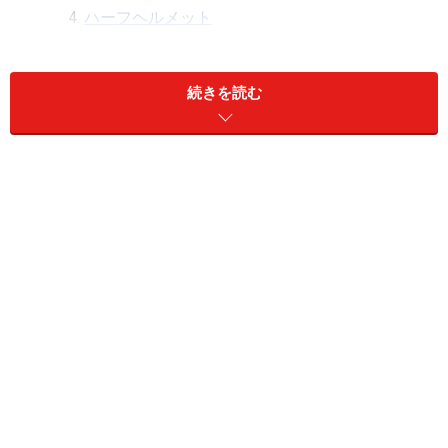
ハーフヘルメット
オフロードヘルメット
続きを読む
ヘルメットは正しく被らなければ性能を発揮できな
い
バイクや自分のライフスタイルに合わせてヘルメッ
トを選ぼう