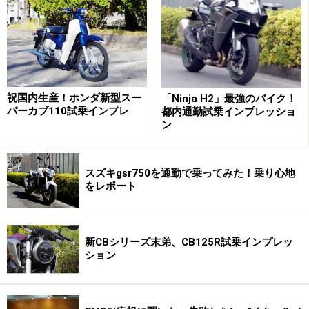
そのためヘルメットを選ぶ際に一番大事なのは国が定め
る安全基準を満たしたヘルメットを選ぶことです。
安全
基準をクリアしたヘルメットにはPSCマークと呼ばれる
ステッカーが貼ってある
ので一目で確認することが可能
です。
祝国内生産！ホンダ新型スー
「Ninja H2」最強のバイク！
パーカブ110試乗インプレ
都内通勤試乗インプレッショ
ン
スズキgsr750を通勤で乗ってみた！乗り心地
をレポート
新CBシリーズ末弟、CB125R試乗インプレッ
ション