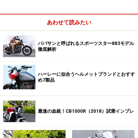
あわせて読みたい
ヘルメットの安全基準とは？ PSCマークと
SGマーク
パパサンと呼ばれるスポーツスター883モデル
ヘルメットには安全性の規格があり、国が定めた一定の
徹底解析
安全基準をクリアした製品のみ販売可能ということにな
っています。
ハーレーに似合うヘルメットブランドとおすす
ところがインターネットの通販サイトなどを見ていると
め7製品
「装飾用」という事で規格をクリアしていないヘルメッ
トが販売されていることがあります。実際には強度に優
れている製品もあるかもしれませんが、規格をクリアし
最速の血統！CB1000R（2018）試乗インプレ
ていない製品にはリスクが伴います。
■国が定める安全基準を満たす「PSCマーク」