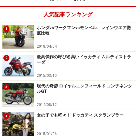
人気記事ランキング
ホンダvsワークマンvsモンベル、レインウエア徹
1
底比較
SHOEIのフルフェイスヘルメットZ-7は内装をとったところ
にJISのシールが貼られていた
2018/04/04
■任意規格である「JIS規格」
最高傑作の呼び名高いドゥカティ ムルティストラ
2
また任意の規格としてJIS規格があります。JISは任意で
ーダ
すのでJIS規格を取得していなければ販売してはいけない
2015/03/10
ということではありません。
現代の奇跡 ロイヤルエンフィールド コンチネンタ
3
ルGT
しかし規格に関してはそれぞれ安全基準やテスト方法な
どが異なるため、任意の規格を取得しているヘルメット
2014/08/12
はSG、PSC規格のみ取得しているヘルメットよりも安全
女の子でも軽々！ ドゥカティ スクランブラー
4
性が高いと言えます。
2015/01/06