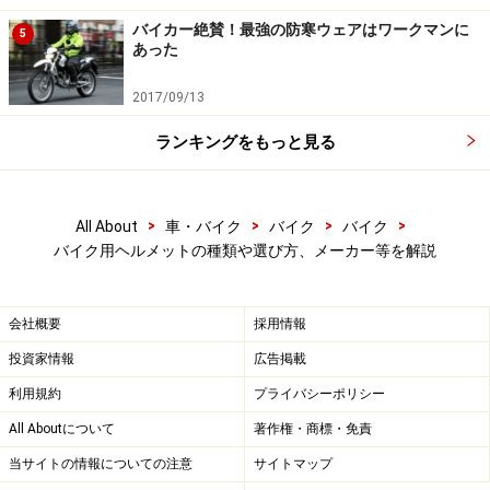
バイカー絶賛！最強の防寒ウェアはワークマンに
バイク用ヘルメットの種類や主要メーカー
5
あった
を知ろう
2017/09/13
バイク用のヘルメットは大きく分けるとフルフェイスヘ
ルメット、システムヘルメット、ジェットヘルメット
ランキングをもっと見る
（オープンフェイスヘルメット）、オフロードヘルメッ
ト、ハーフヘルメットの５種類があります。
>
>
>
>
All About
車・バイク
バイク
バイク
バイク用ヘルメットの種類や選び方、メーカー等を解説
細かい説明は後ほどしますがハーフヘルメットは構造上
125cc以下の規格のみ取得されており排気量の大きいバ
イクで使用するのはオススメできません。
会社概要
採用情報
投資家情報
広告掲載
■日本を代表するヘルメットのメーカーを紹介
利用規約
プライバシーポリシー
All Aboutについて
著作権・商標・免責
SHOEI本社に伺った際にロビーで撮影
当サイトの情報についての注意
サイトマップ