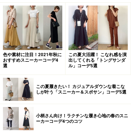
パンプスの正しいサイズ選び、6つのコツと
は
色や素材に注目！2021年秋に
この夏大活躍！ こなれ感を演
まず知っておきたいパンプスの正しいサイズの選び方を
おすすめスニーカーコーデ4
出してくれる「トングサンダ
紹介します。
選
ル」コーデ5選
1．足の幅が合っていること。
痛いと感じるパンプスの
この夏履きたい！ カジュアルダウンな着こな
大半は、足の幅が合っていないことが多いです。実際よ
しが叶う「スニーカー＆スポサン」コーデ5選
り小さいものを履くと外反母趾、内反小趾になってしま
い、そうなるとどんどん履ける靴が限られてしまいま
す。
小柄さん向け！ラクチンな履き心地の春のスニ
ーカーコーデ4つのコツ
2．足指に余裕があること。
無理に押し込んだり、窮屈