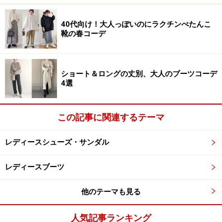
なものを履くと、ハンマートゥになったり、タコができ
る原因になります。
40代向け！大人っぽいのにラクチンぺたんこ
靴の春コーデ
3．かかとやくるぶしの高さ（深さ）が足に合っている
もの。
高さ（深さ）が合わないものを選んでしまうと、
ショート＆ロングの丈別、大人のブーツコーデ
靴擦れを起こしやすくなります。
4選
4．前滑りしないもの。
履いた時に前滑りする靴は、足
この記事に関連するテーマ
指で踏ん張るような歩き方になり、靴擦れや外反母趾な
ど、いろいろな足へのダメージの原因につながります。
レディースシューズ・サンダル
5．かかとがしっかりしていてフィットするもの。
かか
レディースブーツ
との部分がふにゃふにゃしていたり、かかとにフィット
していなかったりすると、かかとが浮いてしまい靴が脱
他のテーマも見る
げる原因になり、前滑りや靴擦れを起こしてしまいま
人気記事ランキング
す。