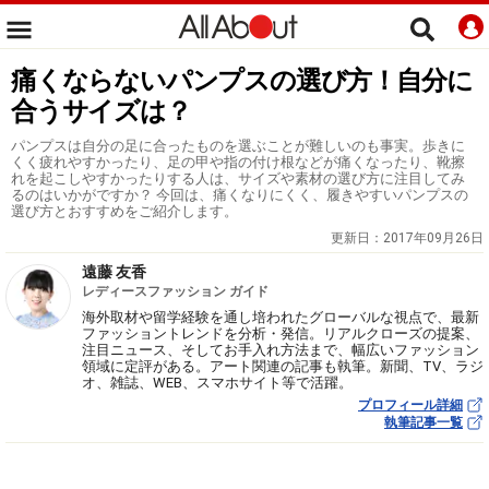
痛くならないパンプスの選び方！自分に
合うサイズは？
パンプスは自分の足に合ったものを選ぶことが難しいのも事実。歩きに
くく疲れやすかったり、足の甲や指の付け根などが痛くなったり、靴擦
れを起こしやすかったりする人は、サイズや素材の選び方に注目してみ
るのはいかがですか？ 今回は、痛くなりにくく、履きやすいパンプスの
選び方とおすすめをご紹介します。
更新日：
2017年09月26日
遠藤 友香
レディースファッション ガイド
海外取材や留学経験を通し培われたグローバルな視点で、最新
ファッショントレンドを分析・発信。リアルクローズの提案、
注目ニュース、そしてお手入れ方法まで、幅広いファッション
領域に定評がある。アート関連の記事も執筆。新聞、TV、ラジ
オ、雑誌、WEB、スマホサイト等で活躍。
プロフィール詳細
執筆記事一覧