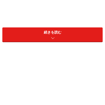
正しい靴選びで、疲れやすさや痛さとは無縁になって。
（C）Brendon Thorne
続きを読む
ビジネスシーンはもちろん、プライベートでも活躍して
くれるシューズと言えば、パンプスです。
パンプスは自分の足に合ったものを選ぶことが難しいの
も事実。歩きにくく疲れやすかったり、足の甲や指の付
け根などが痛くなったり、靴擦れを起こしやすかったり
する人は、サイズや素材の選び方に注目してみるのはい
かがですか？