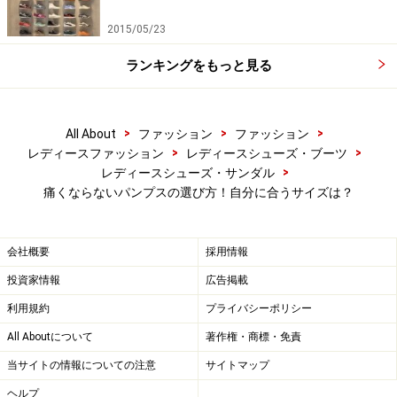
サイズが合っている靴とは、
足長が合っていて、かかと
2015/05/23
に隙間のできないぴったりサイズのもの。浅ぐりのパン
ランキングをもっと見る
プスでは、履き口のフィット感があり、大きすぎないも
のを選んでください。
サイズが合った靴を選ぶことで、
靴も長持ちします。サイズが合っていない靴を履くと、
>
>
>
All About
ファッション
ファッション
靴が変形し、すぐに履けない状態になってしまうので、
>
>
レディースファッション
レディースシューズ・ブーツ
注意してください。
>
レディースシューズ・サンダル
痛くならないパンプスの選び方！自分に合うサイズは？
会社概要
採用情報
靴底は、かかと部分の硬さと安定感が重要
投資家情報
広告掲載
靴底は滑りにくいものを選びましょう。滑り止めがある
利用規約
プライバシーポリシー
ことで綺麗な歩行が保てるからです。
All Aboutについて
著作権・商標・免責
当サイトの情報についての注意
サイトマップ
また、
地面に接地する前部分は硬すぎず、指先を蹴る動
ヘルプ