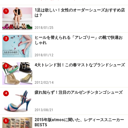
1足は欲しい！女性のオーダーシューズおすすめ店
1
6. 大きめサイズはNG。
足が痛くなりそうだからと大きめ
は？
サイズの靴選びをするのは逆効果です。良い靴を選んで
2018/01/25
も大きめのサイズを選ぶと、足が前滑りして靴擦れを起
こしたり、また脱げやすさから、指に余計な力が加わる
ヒールを替えられる「アレゴリー」の靴で快適お
2
しゃれ
ことで、ハンマートゥや外反母趾の原因にもなります。
2018/01/12
サイズが合っているつもりでも計測すると実は違ってい
4大トレンド別！この春マストなブランドシューズ
3
たり、左右のサイズがかなり違う方もいます。
一度足の
サイズを計って、本当の足のサイズを把握することをお
2012/02/14
すすめします。計測をしてくれるシューフィッターがい
疲れ知らず！注目のアルゼンチンタンゴシューズ
る専門店で一度頼んでみましょう。
靴のブランドやメー
4
カー、デザインにより履き心地のサイズ感は異なります
が、自分に合う靴を選ぶ基準を知るうえでも良いでしょ
2013/08/21
う。
2015年版atmosに聞いた、レディーススニーカー
5
BEST5