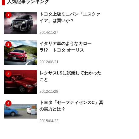
人気記事ランキング
トヨタ上級ミニバン「エスクァ
1
イア」は買いか？
2014/11/27
イタリア車のようなカロー
2
ラ!? トヨタ オーリス
2012/08/21
レクサスLSに試乗してわかった
3
こと
2012/11/28
トヨタ「セーフティセンスC」真
4
の実力とは？
2015/04/23