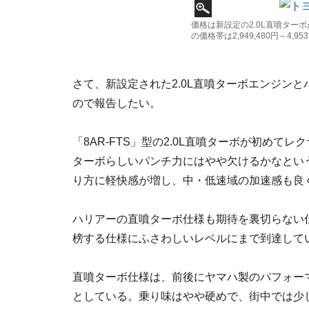
価格は新設定の2.0L直噴ターボが3
の価格帯は2,949,480円～4,
さて、新設定された2.0L直噴ターボエンジン
ので報告したい。
「8AR-FTS」型の2.0L直噴ターボが初め
ターボらしいパンチ力にはやや欠けるかなとい
り方に軽快感が増し、中・低速域の加速感も良
ハリアーの直噴ターボ仕様も期待を裏切らない
榜する仕様にふさわしいレベルにまで到達して
直噴ターボ仕様は、前後にヤマハ製のパフォー
としている。乗り味はやや硬めで、街中では少