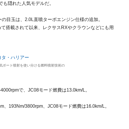
でも隠れた人気モデルだ。
ーの目玉は、2.0L直噴ターボエンジン仕様の追加。
初めて搭載されて以来、レクサスRXやクラウンなどにも用
吸気ポート噴射を使い分ける燃料噴射技術の
50-4000rpmで、JC08モード燃費は13.0km/L。
m、193Nm/3800rpm、JC08モード燃費は16.0km/L。