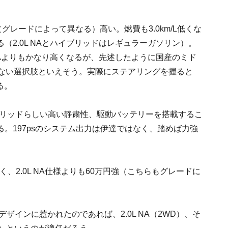
（グレードによって異なる）高い。燃費も3.0km/L低くな
2.0L NAとハイブリッドはレギュラーガソリン）。
NAよりもかなり高くなるが、先述したように国産のミド
せない選択肢といえそう。実際にステアリングを握ると
る。
イブリッドらしい高い静粛性、駆動バッテリーを搭載するこ
。197psのシステム出力は伊達ではなく、踏めば力強
、2.0L NA仕様よりも60万円強（こちらもグレードに
ザインに惹かれたのであれば、2.0L NA（2WD）、そ