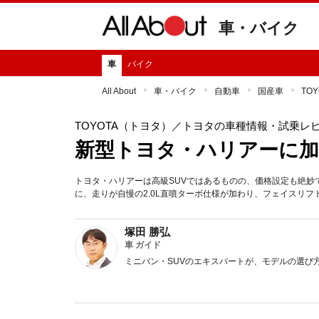
車・バイク
車
バイク
All About
車・バイク
自動車
国産車
TO
TOYOTA（トヨタ）
／トヨタの車種情報・試乗レ
新型トヨタ・ハリアーに加
トヨタ・ハリアーは高級SUVではあるものの、価格設定も絶妙
に、走りが自慢の2.0L直噴ターボ仕様が加わり、フェイスリ
塚田 勝弘
車 ガイド
ミニバン・SUVのエキスパートが、モデルの選び