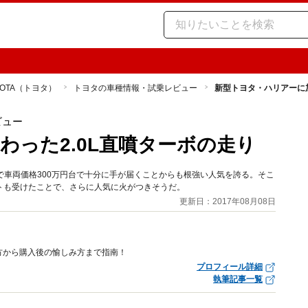
YOTA（トヨタ）
トヨタの車種情報・試乗レビュー
新型トヨタ・ハリアーに加
ビュー
わった2.0L直噴ターボの走り
で車両価格300万円台で十分に手が届くことからも根強い人気を誇る。そこ
フトも受けたことで、さらに人気に火がつきそうだ。
更新日：2017年08月08日
方から購入後の愉しみ方まで指南！
プロフィール詳細
執筆記事一覧