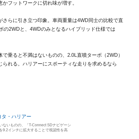
恵かフットワークに切れ味が増す。
がさらに引き立つ印象。車両重量は4WD同士の比較で直
ボの2WDと、4WDのみとなるハイブリッド仕様では
で乗ると不満はないものの、2.0L直噴ターボ（2WD）
じられる。ハリアーにスポーティな走りを求めるなら
いものの、「T-Connect SDナビゲーシ
を9.2インチに拡大することで視認性を高