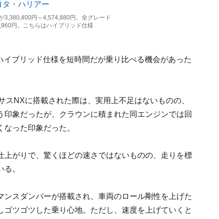
,380,400円～4,574,880円。全グレード
953,960円。こちらはハイブリッド仕様
とハイブリッド仕様を短時間だが乗り比べる機会があった
てレクサスNXに搭載された際は、実用上不足はないものの、
う印象だったが、クラウンに積まれた同エンジンでは回
くなった印象だった。
仕上がりで、驚くほどの速さではないものの、走りを標
いる。
マンスダンパーが搭載され、車両のロール剛性を上げた
しゴツゴツした乗り心地。ただし、速度を上げていくと