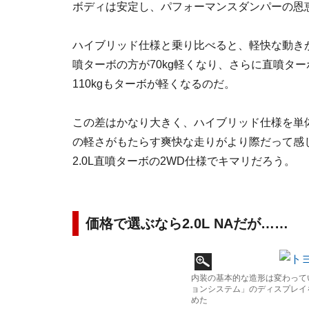
ボディは安定し、パフォーマンスダンパーの恩
ハイブリッド仕様と乗り比べると、軽快な動き
噴ターボの方が70kg軽くなり、さらに直噴ター
110kgもターボが軽くなるのだ。
この差はかなり大きく、ハイブリッド仕様を単体
の軽さがもたらす爽快な走りがより際だって感
2.0L直噴ターボの2WD仕様でキマリだろう。
価格で選ぶなら2.0L NAだが……
内装の基本的な造形は変わっていな
ョンシステム」のディスプレイ
めた