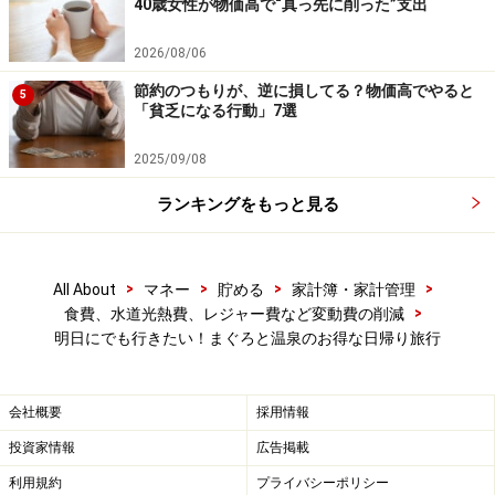
40歳女性が物価高で“真っ先に削った”支出
ほどお得になるのです。
2026/08/06
節約のつもりが、逆に損してる？物価高でやると
5
ゴールデンウイークや夏休みの混雑期は要
「貧乏になる行動」7選
注意
2025/09/08
お得なきっぷであることは間違いないですが、バスを利
ランキングをもっと見る
用するしかない地理的な要因等もあって、ハイシーズン
には自動車と観光客でとても混雑する可能性がありま
す。ガイドは実際ゴールデンウイークに体験してきまし
>
>
>
>
All About
マネー
貯める
家計簿・家計管理
たが、城ヶ島からの帰りのバスが物凄い混雑でした。
>
食費、水道光熱費、レジャー費など変動費の削減
明日にでも行きたい！まぐろと温泉のお得な日帰り旅行
バスを待つ人の大行列（バスの中から撮影）
会社概要
採用情報
投資家情報
広告掲載
利用規約
プライバシーポリシー
前回の記事
超お得なぐるっとパスを使って遊び放題！学