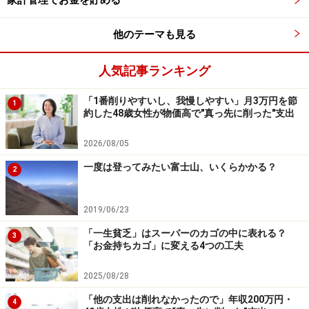
家計管理でお金を貯める
品川からのみさきまぐろきっぷは大人3,060円小児2,310
円なので、大人は40％（2,090円）もお得になり、小学
他のテーマも見る
生でも25％（910円）お得になります。
人気記事ランキング
油壷マリンパークの代わりに温泉に行く場合は、
三浦マ
ホロバ温泉
（日帰り入浴大人1,000円小学生も同額）、
海
「1番削りやすいし、我慢しやすい」月3万円を節
1
約した48歳女性が物価高で"真っ先に削った"支出
の見える海洋泉油壷の湯
（日帰り入浴大人1,000円子ども
500円）、
城ヶ島京急ホテル雲母の湯
（日帰り入浴大人
2026/08/05
1,000円小学生500円）を利用することができます。
一度は登ってみたい富士山、いくらかかる？
2
城ヶ島灯台まで散歩するのも良いかも
2019/06/23
「一生貧乏」はスーパーのカゴの中に表れる？
レジャー施設で楽しんでまぐろを食べるだけでも十分楽
3
「お金持ちカゴ」に変える4つの工夫
しいしお得ですが、バスが乗り放題（エリア制限有）な
ので、さらに三崎港へ行って海産物を買っても良いです
2025/08/28
し、城ヶ島へ足を運ぶのも良いです。バスに乗れば乗る
「他の支出は削れなかったので」年収200万円・
4