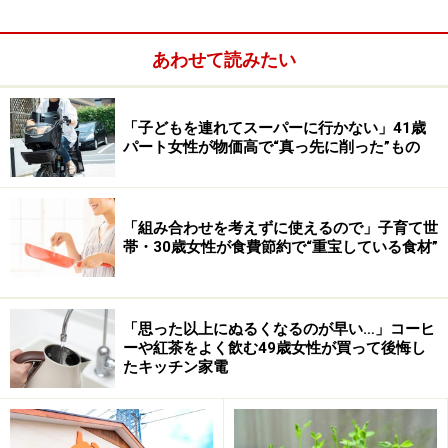
あわせて読みたい
「子どもを連れてスーパーに行かない」41歳
パート女性が物価高で“真っ先に削った”もの
レジャー施設利用券は温泉やマリンパーク
でも使える
「組み合わせを考えずに使えるので」子育て世
帯・30歳女性が食費節約で“重宝している食材”
ガイドが利用したのは油壷マリンパーク
レジャー施設利用券は温泉やマリンパーク、観光船、レ
「思った以上にぬるくなるのが早い…」コーヒ
ーや紅茶をよく飲む49歳女性が買って後悔し
ンタサイクル、工芸体験等で使えるほか、土産物店で商
たキッチン家電
品に交換することもできます。ガイドの場合は温泉も魅
力的でしたが、子どもと一緒だったのと、お得度の高さ
から
京急油壷マリンパーク
を選びました。