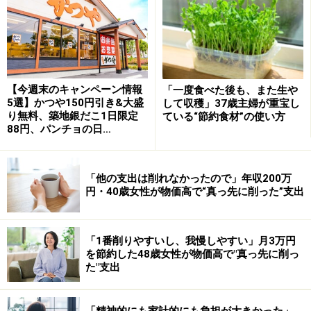
思ったほど混雑はしていなかった油壷マリンパーク
バス停からマリンパークまで5分ほど歩きましたが、サ
【今週末のキャンペーン情報
「一度食べた後も、また生や
メの肌を触れたり、イルカやアシカのパフォーマンスを
5選】かつや150円引き&大盛
して収穫」37歳主婦が重宝し
見れたりして、大人も子どもも多いに楽しむことができ
り無料、築地銀だこ1日限定
ている“節約食材”の使い方
88円、パンチョの日…
ました。
「他の支出は削れなかったので」年収200万
癒される!?
円・40歳女性が物価高で“真っ先に削った”支出
まぐろ食事券は30店舗から選ぶことができ、どこも特別
メニューを用意しています。油壷マリンパーク内のレス
「1番削りやすいし、我慢しやすい」月3万円
を節約した48歳女性が物価高で"真っ先に削っ
トランでも使うことができますが、昼時はかなり混むの
た"支出
で、マリンパークを一旦出て（再入場可）隣にあるホテ
ルのレストランを利用するのも良いでしょう。