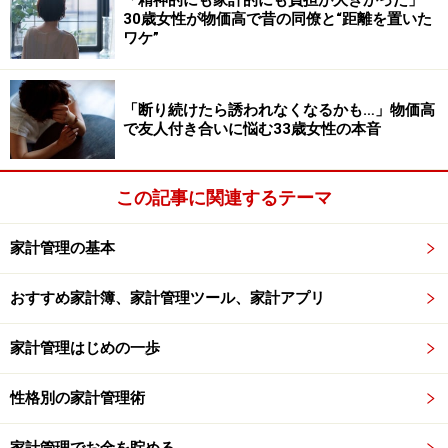
「精神的にも家計的にも負担が大きかった」
30歳女性が物価高で昔の同僚と“距離を置いた
ワケ”
品川駅から使えば何と40％もお得！
みさきまぐろきっぷがどのくらいお得なのか、油壷マリ
「断り続けたら誘われなくなるかも…」物価高
で友人付き合いに悩む33歳女性の本音
ンパークを目的地として計算してみました。
電車 品川駅～三崎口駅 大人930円 小人470円
（片道現金）
この記事に関連するテーマ
バス 三崎口駅～油壷 大人270円 小人140円（片
家計管理の基本
道現金）
レジャー施設 油壷マリンパーク 大人1,500円 小
おすすめ家計簿、家計管理ツール、家計アプリ
学生750円（前売りチケット）
家計管理はじめの一歩
まぐろ食事 ホテル京急油壺観潮荘
活魚レストラ
ン潮彩
1,250円（仮定）
性格別の家計管理術
全部足すと大人は5,150円、小学生は3,220になります。