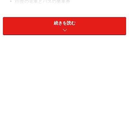
往復の電車とバスの乗車券
まぐろ食事券
レジャー施設利用券またはお土産券
続きを読む
京浜急行の品川駅や京急川崎駅から利用する場合は、大
人が3,060円小児が2,310円となっています。このセット
きっぷで品川駅等から京浜急行に乗って京急久里浜線終
点の三崎口駅まで行き、そこからバスに乗り換えて三浦
半島先端にある城ヶ島まで行って、食べたり遊んだりす
ることができます。