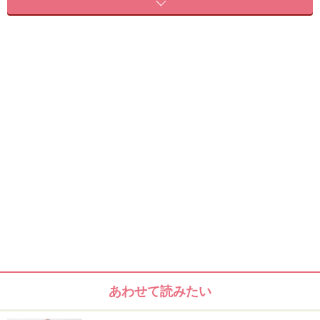
切りっぱなしのロブスタイル
おすすめのタイプ
顔型：丸顔 面長 逆三角
髪量：普通～少ない
髪質：普通～柔らかい
クセ：なし
ヘアアレンジの方法・やり方
あわせて読みたい