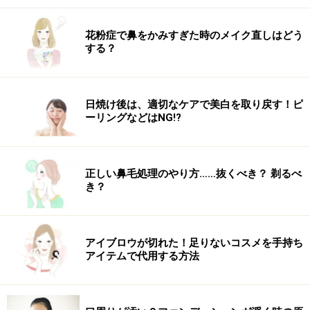
スタイルに動きが生まれ、華やかさがアップします。今
にも崩れそうに見えて、実は安定感のあるアレンジで
花粉症で鼻をかみすぎた時のメイク直しはどう
する？
す。
カジュアルに浴衣を着たい人にオススメ
日焼け後は、適切なケアで美白を取り戻す！ピ
ーリングなどはNG!?
使用したヘアアクセサリー
正しい鼻毛処理のやり方……抜くべき？ 剃るべ
き？
動きのあるアレンジを活かし、ヘアアクセはシンプル
に。ゴールドの輝きが上品な細身のバレッタは、オフィ
スでも活躍する万能デザイン。浴衣にあえて普段使いの
アイブロウが切れた！足りないコスメを手持ち
アイテムで代用する方法
ヘアアクセを合わせることで、こなれた雰囲気に仕上げ
ます。