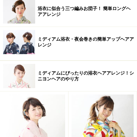
髪全体を巻いてからハーフアップに
浴衣に似合う三つ編みお団子！ 簡単ロングヘ
アアレンジ
1. まず髪全体を根元までコテで巻いてから、耳上のライ
ンでゆるいハーフアップにし、ヘアゴムで結びます。顔
まわりの後れ毛は残しておきます。
ミディアム浴衣・夜会巻きの簡単アップヘアア
レンジ
髪を数本ずつ引き出すイメージで
2. トップの毛束を少しずつつまみ出し、ふわふわとした
ミディアムにぴったりの浴衣ヘアアレンジ！シ
立体感を作ります。
ニヨンヘアのやり方
残りの髪は左右に等分する
3. 写真のように、ハーフアップに結んだ髪と、下ろした
ままの髪を左右に分け、3つの毛束を作ります。