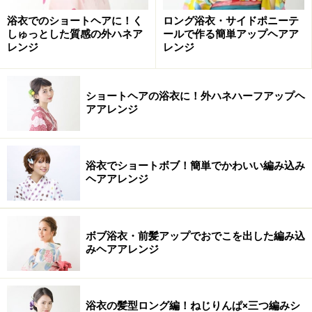
左の毛束をねじる
浴衣でのショートヘアに！く
ロング浴衣・サイドポニーテ
しゅっとした質感の外ハネア
ールで作る簡単アップヘアア
4. 左の毛束を、くるくるときつく毛先までねじります。
レンジ
レンジ
ねじる方向は気にしないでOK。
ショートヘアの浴衣に！外ハネハーフアップヘ
アアレンジ
毛先を隠すようにしてアメピンで留める
5. 手順4でねじった髪を外側に返して、ハーフアップラ
浴衣でショートボブ！簡単でかわいい編み込み
インの内側に毛先を隠すイメージでアメピンで留めま
ヘアアレンジ
す。ハーフアップを作ったヘアゴムを土台にして留める
のが、お団子の上手な作り方のポイントです。
ボブ浴衣・前髪アップでおでこを出した編み込
みヘアアレンジ
中央で結んだ毛束も丸めてお団子状に
6. ハーフアップに結んだ毛束も、左の毛束と同様にくる
浴衣の髪型ロング編！ねじりんぱ×三つ編みシ
くるとねじり、お団子状にしてアメピンで留めます。留