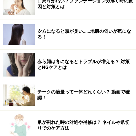
口周りが汚い？ファンデーションガ浮く時の原
因と対策とは
シンプルなゴールドのヘアアクセ
夕方になると頭が臭い……地肌の匂いが気にな
る！
浴衣×帯の合わせ方
軽やかに踊るバレリーナのシルエットが印象的な浴衣
は、抜群の女子ウケをお約束。遊び心のある浴衣には、
赤ら顔は冬になるとトラブルが増える？ 対策
とNGケアとは
猫が隠れたドット柄の帯を合わせて、キッチュに着こな
します。帯裏面のターコイズブルーで引き締まるので、
帯留めはシンプルに。
チークの適量って一体どれくらい？ 動画で確
認！
遊び心たっぷりの浴衣で元気よく！
爪が割れた時の対処や補修は？ ネイルや爪切
りでのケア方法
【関連記事】