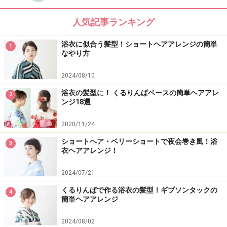
簡単！浴衣に似合うミディアムヘアスタイル・髪型
人気記事ランキング
浴衣に合う髪型＆簡単へアアレンジのやり方
浴衣に似合う髪型！ショートヘアアレンジの簡単
浴衣の髪型に！ くるりんぱベースの簡単ヘアアレンジ18
1
なやり方
選
2024/08/10
ミディアムの浴衣姿に！ルーズさがかわいいゆるお団子
浴衣の髪型に！ くるりんぱベースの簡単ヘアアレ
2
ミディアム浴衣・お団子×外ハネの簡単ヘアアレンジ
ンジ18選
2020/11/24
※記事内容は執筆時点のものです。最新の内容をご確認くださ
い。
ショートヘア・ベリーショートで夜会巻き風！浴
3
衣ヘアアレンジ！
2024/07/21
くるりんぱで作る浴衣の髪型！ギブソンタックの
4
簡単ヘアアレンジ
2024/08/02