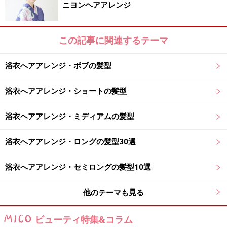
ニヨンヘアアレンジ
めたあと、立体的になるように毛束を引き出し形を整え
ましょう。
この記事に関連するテーマ
右側もくるくるとねじってピン留め
浴衣へアアレンジ・ボブの髪型
7. 右側の毛束も同様に、くるくるとねじり、ハーフアッ
浴衣へアアレンジ・ショートの髪型
プにしたヘアゴムを土台にしてアメピンで留めます。全
体的に動きが出るよう、バランスを見て崩しましょう。
浴衣ヘアアレンジ・ミディアムの髪型
顔まわりの後れ毛をスパイラル巻きにしたら、完成で
浴衣へアアレンジ・ロングの髪型30選
す。
浴衣へアアレンジ・セミロングの髪型10選
上手く仕上げるポイント
他のテーマも見る
カジュアルで少しルーズ感のある雰囲気の決め手は、顔
ビューティ特集&コラム
まわりや耳後ろの後れ毛。スパイラル巻きにすることで