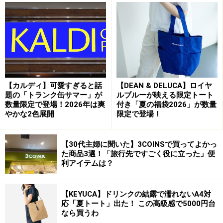
Amazon.co.jp限定 OXO サラダスピナー ストレート型
1~3人分 20.5×12cm バスケットのみ食洗機可
【カルディ】可愛すぎると話
【DEAN & DELUCA】ロイヤ
題の「トランク缶サマー」が
ルブルーが映える限定トート
数量限定で登場！2026年は爽
付き「夏の福袋2026」が数量
やかな2色展開
限定で登場！
Amazonで見る
【30代主婦に聞いた】3COINSで買ってよかっ
た商品3選！「旅行先ですごく役に立った」便
利アイテムは？
【KEYUCA】ドリンクの結露で濡れないA4対
応「夏トート」出た！ この高級感で5000円台
液体を移すときのマストアイテム「漏斗
なら買うわ
（ジョウゴ）」