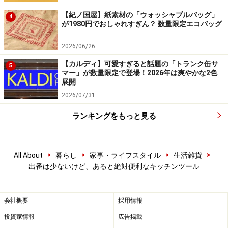
【紀ノ国屋】紙素材の「ウォッシャブルバッグ」
4
が1980円でおしゃれすぎん？ 数量限定エコバッグ
▼ステンレスのジョウゴは色移り、におい移りの心配も
2026/06/26
なくシンプルなデザインでキッチンにあがっていてもイ
【カルディ】可愛すぎると話題の「トランク缶サ
ヤじゃないデザインです。瓶の口に乗せて使えるので、
5
マー」が数量限定で登場！2026年は爽やかな2色
重い容器を両手で持つことができて作業しやすいです
展開
よ。
2026/07/31
ランキングをもっと見る
卓仕朗 ロート ステンレス製 ボトル オイル 漏斗 注ぎ
込む用具 濾過器 6サイズ (A:10cm 直径)
>
>
>
>
All About
暮らし
家事・ライフスタイル
生活雑貨
出番は少ないけど、あると絶対便利なキッチンツール
会社概要
採用情報
投資家情報
広告掲載