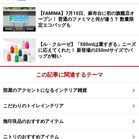
何十年も前、いまのようにペットボトルや小さな容器で
【FAMIMA】7月10日、麻布台に初の旗艦店オ
ープン！ 普通のファミマと何が違う？ 数量限
の調味料が販売される前は、一升瓶から酢や醤油を小さ
定エコバッグも
な入れ物に注いでいました。このときに使われていたの
がジョウゴ。液体を注ぐだけのものですが、これがある
【ル・クルーゼ】「500mlは重すぎる」ニーズ
と無いとではストレス度がまったく違います。
に応えてくれた！ 新登場の250mlサイズでバ
ッグが軽い
さすがに一升瓶から注ぐことは少なくなったかもしれま
せんが、最近では梅シロップや果実酒作りも盛んになっ
この記事に関連するテーマ
ていますので、広口瓶からボトルに移すときに使うとこ
ぼしたりする心配もありません。また、口の広いジョウ
部屋のアクセントになるインテリア雑貨
ゴもあって、こちらはジャムや保存食作りをする人には
こだわりのトイレインテリア
マストアイテムです。
無印良品のおすすめアイテム
年に数回しか出番がなくても、これらの代わりになるも
のってないのでやはり持っていたいアイテムですね。
ニトリのおすすめアイテム