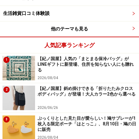
▼こちらはシリコン製のジョウゴ。収納場所を取りませ
生活雑貨口コミ体験談
んが、必ず手を添える必要があるので、両手が使えない
他のテーマも見る
デメリットも。
人気記事ランキング
▼ジャム作りをする人にはマストアイテムのジャムロー
ト。
【紀ノ国屋】人気の「まとまる保冷バッグ」が
1
LINEギフトに新登場、住所を知らない人にも贈れ
る
野田琺瑯 ジャムロート JR-15
2026/08/04
【紀ノ国屋】斜め掛けできる「折りたたみクロス
2
ボディバッグ」が登場！大人カラー2色から選べる
2026/06/26
ぷっくりとした見た目が愛らしい！鳩サブレーが1
3
枚入る限定ポーチ「はとっこ」、8月10日・鳩の日
に販売
Amazonで見る
2026/08/04