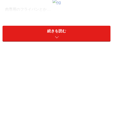
肉専用のフライパンとか……
続きを読む
一度使うと手放せなくなる「サラダスピナ
ー」
最近は、普及率がぐんとあがりニッチなアイテムという
印象が薄いかもしれませんが、でもこれ、改めて考えれ
ばサラダ野菜の水切りのためだけにあるもの。
大き目のざるに入れて振って水切りしたり、レタスなど
の大きなものは手で振って水気を切ったり、キッチンペ
ーパーで拭いたりしていた人も、一度使うと手放せなく
なるはずです。