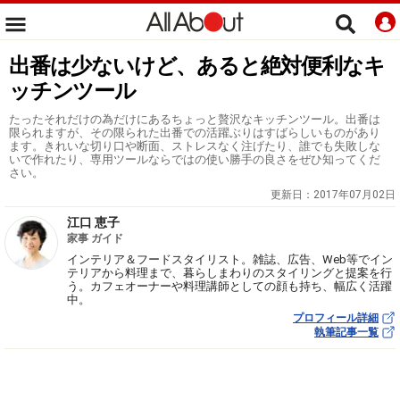
出番は少ないけど、あると絶対便利なキ
ッチンツール
たったそれだけの為だけにあるちょっと贅沢なキッチンツール。出番は
限られますが、その限られた出番での活躍ぶりはすばらしいものがあり
ます。きれいな切り口や断面、ストレスなく注げたり、誰でも失敗しな
いで作れたり、専用ツールならではの使い勝手の良さをぜひ知ってくだ
さい。
更新日：
2017年07月02日
江口 恵子
家事 ガイド
インテリア＆フードスタイリスト。雑誌、広告、Web等でイン
テリアから料理まで、暮らしまわりのスタイリングと提案を行
う。カフェオーナーや料理講師としての顔も持ち、幅広く活躍
中。
プロフィール詳細
執筆記事一覧