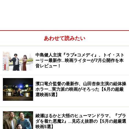
宙飛行を目指す“マーキュリー計画”であるのに、月面着
陸に成功した“アポロ計画”という、まったく異なるもの
を邦題に入れたから。
（２）歴史の裏で活躍した黒人女性たちにスポットライ
トを当てた作品であり、原題の『Hidden Figures（隠され
あわせて読みたい
た人たち/数字）』もそのことを意味していたから。
（３）配給会社の担当者がこの問題について、「マーキ
中島健人主演『ラブ≠コメディ』、トイ・スト
ュリー計画が映画のメインであることは当然認識してお
ーリー最新作…映画ライターが7月公開作を本
音レビュー！
り、確かにこの邦題には懸念の声もあがったが、日本の
お客様に広く知っていただくために宇宙開発を連想しや
すい“アポロ計画”という言葉を選んだ」と回答し、さら
濱口竜介監督の最新作、山田杏奈主演の組体操
ホラー…実力派の映画がそろった【6月の超厳
なる批判の声があがったから。
選映画5選】
綾瀬はるかと大悟のヒューマンドラマ、『プラ
ダを着た悪魔2』…見応え抜群の【5月の超厳選
映画5選】