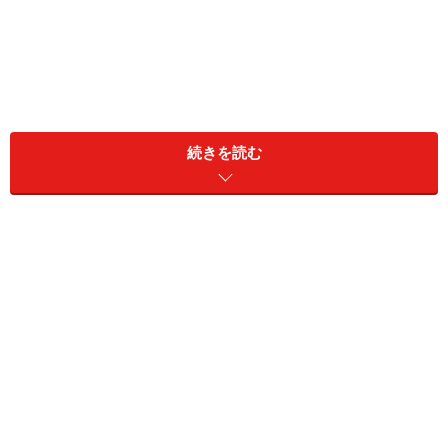
続きを読む
(C)2016 Twentieth Century Fox
なぜこの邦題が大いに批判され、変更となったのか、そ
の理由を簡潔にまとめると以下になります。
（１）実際に映画で描かれているのは、人類初の有人宇