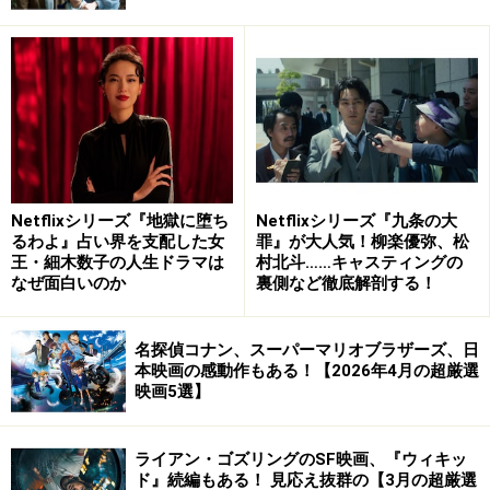
Netflixシリーズ『地獄に堕ち
Netflixシリーズ『九条の大
るわよ』占い界を支配した女
罪』が大人気！柳楽優弥、松
※参照元：
王・細木数子の人生ドラマは
村北斗……キャスティングの
なぜ面白いのか
裏側など徹底解剖する！
タイトルと内容が違う…？大ヒット映画の邦題「私たち
のアポロ計画」に批判 配給会社に聞く
名探偵コナン、スーパーマリオブラザーズ、日
本映画の感動作もある！【2026年4月の超厳選
日本で名の知れたスター俳優が出演していない作品を、
映画5選】
映画館で何とか上映するために、日本人にもわかりやす
いタイトルをつける、という点においては、その意図は
ライアン・ゴズリングのSF映画、『ウィキッ
理解できます。担当者の方が関係者の“説得”のために邦
ド』続編もある！ 見応え抜群の【3月の超厳選