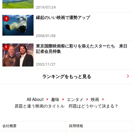
の
なのです。邦題だけでなく、劇中の“ボカシ”も、映画
2019/07/24
で重要な部分をわかりにくくしていると大いに批判を浴
縁起のいい映画で運勢アップ
4
びていました。
2008/01/08
東京国際映画祭に彩りを添えたスターたち 来日
ぼくのエリ 200歳の少女 スペシャルプライス版 [DVD]
5
記者会見特集
2002/11/27
ランキングをもっと見る
>
>
>
>
All About
趣味
エンタメ
映画
原題と違う映画のタイトル 邦題はどうやって決まる？
Amazonで見る
会社概要
採用情報