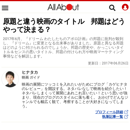
原題と違う映画のタイトル 邦題はどう
やって決まる？
2017年6月、『ドリーム わたしたちのアポロ計画』の邦題に批判が殺到
し、『ドリーム』に変更となる出来事がありました。原題と異なる邦題
はどのように付けられるのでしょうか。邦題の歴史や、かっこいいタイ
トル＆センスの悪いタイトル、邦題の付けられ方や映画マーケティング
事情などを解説します。
更新日：
2017年06月26日
ヒナタカ
映画 ガイド
映画の展開にツッコミを入れたいがためにブログ「カゲヒナタ
のレビュー」を開設する。ネタバレなしで映画を紹介したい！
ネタバレしまくって展開にあれこれ言いたい！という思いが強
まり、現在のブログのスタイルに落ち着く。 おかげでどんなジ
ャンルでも幅広く観て、考察することが大好きになってしま
う。
プロフィール詳細
執筆記事一覧