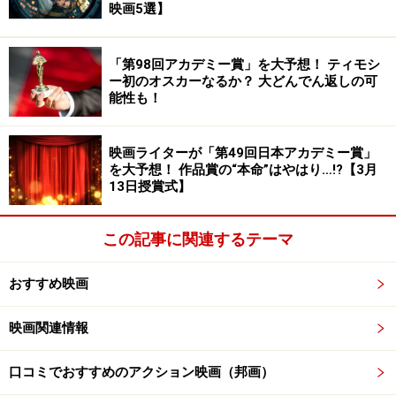
映画5選】
題をよりキャッチーにしたであろうことも、想像に難く
ありません。
「第98回アカデミー賞」を大予想！ ティモシ
ー初のオスカーなるか？ 大どんでん返しの可
そうであったとしても、
“事実と異なる”邦題を歓迎する
能性も！
ことはできません
。実在の偉大な人物たちを描いたノン
フィクションであるのに、彼女たちの功績を軽んじてい
映画ライターが「第49回日本アカデミー賞」
るようにも感じられてしまいます。映画を世に届ける仕
を大予想！ 作品賞の“本命”はやはり…!?【3月
事をされている方が、このような判断をしてしまうの
13日授賞式】
は、やはり残念と言わざるを得ません。
この記事に関連するテーマ
実は、こうした映画ファンの不満が噴出してしまう、“
不
誠実な邦題”は今に始まったことではありません
。以下か
おすすめ映画
らは、その例を紹介してみます。
映画関連情報
口コミでおすすめのアクション映画（邦画）