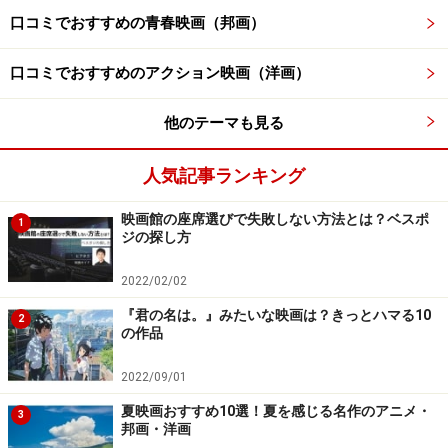
明らかな事実誤認がある邦題
口コミでおすすめの青春映画（邦画）
映画のタイトルには、やや抽象的であったり、映画を観
口コミでおすすめのアクション映画（洋画）
てからその意味がはっきりするものもあります。そのま
までは日本人には伝わりにくいこともあるため、邦題で
他のテーマも見る
はサブタイトルをつけたり、原題とはまったく異なるワ
ードを入れるなどして、具体的な内容をわかりやすくす
人気記事ランキング
ることもよくあるのです。その多くは問題なく、時には
映画館の座席選びで失敗しない方法とは？ベスポ
映画に新しい解釈をもたらしてくれることもあるのです
1
ジの探し方
が、なかには内容にマッチしない邦題も存在していま
す。
2022/02/02
『君の名は。』みたいな映画は？きっとハマる10
2
例えば、2008年のスウェーデン製の吸血鬼映画
『ぼくの
の作品
エリ 200歳の少女』
は、実際に映画を観た方から、邦題
2022/09/01
への間違いを指摘する声が多く挙がりました。詳しくは
夏映画おすすめ10選！夏を感じる名作のアニメ・
ネタバレになるので書けないのですが、
“200歳の少
3
邦画・洋画
女”というサブタイトルが、内容にまったくそぐわないも