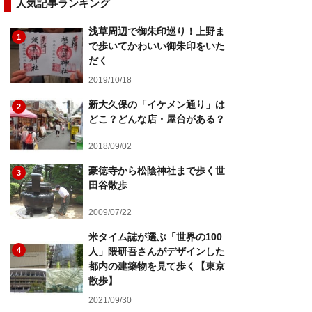
人気記事ランキング
浅草周辺で御朱印巡り！上野ま
1
で歩いてかわいい御朱印をいた
だく
2019/10/18
新大久保の「イケメン通り」は
2
どこ？どんな店・屋台がある？
2018/09/02
豪徳寺から松陰神社まで歩く世
3
田谷散歩
2009/07/22
米タイム誌が選ぶ「世界の100
4
人」隈研吾さんがデザインした
都内の建築物を見て歩く【東京
散歩】
2021/09/30