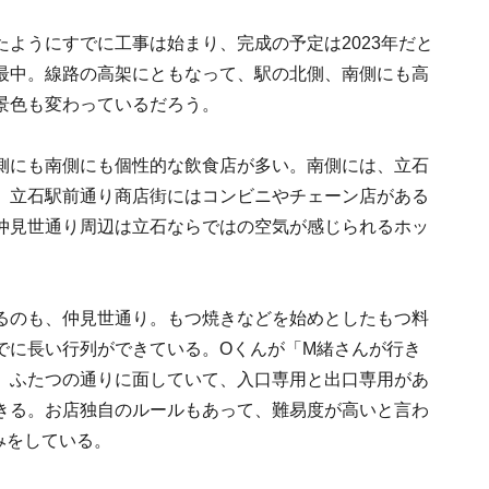
ようにすでに工事は始まり、完成の予定は2023年だと
最中。線路の高架にともなって、駅の北側、南側にも高
景色も変わっているだろう。
側にも南側にも個性的な飲食店が多い。南側には、立石
。立石駅前通り商店街にはコンビニやチェーン店がある
仲見世通り周辺は立石ならではの空気が感じられるホッ
るのも、仲見世通り。もつ焼きなどを始めとしたもつ料
でに長い行列ができている。Oくんが「M緒さんが行き
、ふたつの通りに面していて、入口専用と出口専用があ
きる。お店独自のルールもあって、難易度が高いと言わ
みをしている。