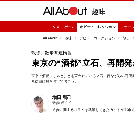
趣味
エンタメ
ゲーム
ホビー・コレクション
スポー
All About
趣味
ホビー・コレクション
散歩
散歩
／散歩関連情報
東京の“酒都”立石、再開
東京の酒都（しゅと）とも言われている立石。昔ながらの商店
ちに目に焼き付けておこう。
増田 剛己
散歩 ガイド
散歩に関するコラムを執筆してきたガイドが都市