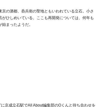
東京の酒都、呑兵衛の聖地ともいわれている立石。小さ
店がひしめいている。ここも再開発については、何年も
が始まったようだ。
京成立石駅でAll About編集部のOくんと待ち合わせを