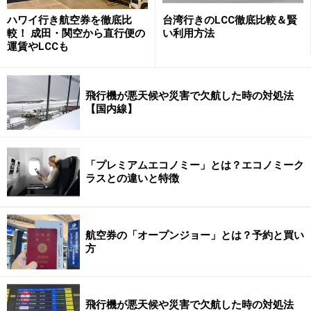
オランダ サイクリング・ルート - Holland Flanders
ハワイ行き航空券を徹底比
台湾行きのLCC徹底比較＆賢
較！ 成田・関空から直行便の
い利用方法
Amsterdam Big City Bike Tour（大人 27.5ユーロ～）
運賃やLCCも
飛行機が悪天候や災害で欠航した時の対処法
【国内線】
自転車＆ビールがセットで楽しめる ドイ
ツ・ベルリン
「プレミアムエコノミー」とは？エコノミーク
ラスとの違いと特徴
国会議事堂前の広場は多くの人々が憩っています
航空券の「オープンジョー」とは？予約と買い
次なる自転車大国はドイツ。オプショナルツアーのいい
方
所は、現地在住ガイドがローカルな目線で街を案内し、
観光スポットの説明を行ってくれること。ツアーの合
間、ひとしきり自転車をこいで運動した後に、ガイドお
飛行機が悪天候や災害で欠航した時の対処法