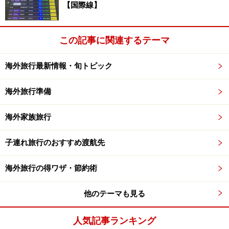
すすめのパブでおいしいドイツビールを一杯…というま
【国際線】
さにローカルな体験は、現地ツアーならではです。
自転
車で巡るベルリン市内観光（大人 28ユーロ～）
なら、所
この記事に関連するテーマ
要時間5時間でベルリンの観光スポット巡りに、ビアガ
ーデン立ち寄りが含まれています。ただし、参加時の自
海外旅行最新情報・旬トピック
転車選びにはご注意あれ。石畳の道が多いベルリンです
から、サドルにサスペンションがついていないタイプに
海外旅行準備
乗ってしまうと、後でお尻が使い物にならなくなってし
まうとか…。
海外家族旅行
子連れ旅行のおすすめ渡航先
自転車大好きドイツ人、ベルリンは自転車天国 -
KENKO JIMAN
海外旅行の得ワザ・節約術
Electric Bike City Tour（大人 49ユーロ～）
他のテーマも見る
人気記事ランキング