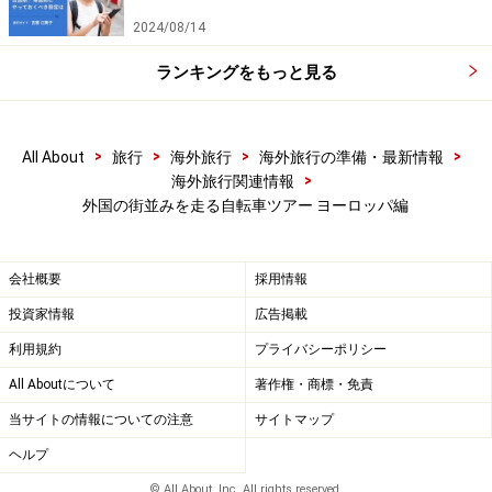
2024/08/14
タイムラプスで見るバルセロナの街並み - amp
ランキングをもっと見る
Sagrada Familia Electric Bike Tour（大人 67ユーロ
～）
>
>
>
>
All About
旅行
海外旅行
海外旅行の準備・最新情報
>
海外旅行関連情報
外国の街並みを走る自転車ツアー ヨーロッパ編
会社概要
採用情報
投資家情報
広告掲載
利用規約
プライバシーポリシー
All Aboutについて
著作権・商標・免責
当サイトの情報についての注意
サイトマップ
ヘルプ
© All About, Inc. All rights reserved.