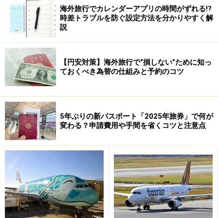
海外旅行でカレンダーアプリの時間がずれる!?
時差トラブルを防ぐ設定方法を分かりやすく解
説
【円安対策】海外旅行で“損しない”ために知っ
ておくべき為替の仕組みと予約のコツ
5年ぶりの新パスポート「2025年旅券」で何が
変わる？申請費用や手間を省くコツと注意点
では、「ファンデル公園」「アンネ・フランクの家」な
ど有名スポットめぐりが長時間こぐことなく楽しめるの
もポイントのひとつ。アムステルダム運河沿い、17～18
世紀の建物が残る景色の中のサイクリングもおすすめで
す。