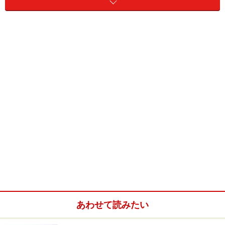
自転車大国 オランダ・アムステルダム
アムステルダム運河沿いはサイクリングに最適
「オランダ人は自転車に乗って生まれてくる」と言われ
るほど自転車先進国なオランダ。国民の自転車所有率
100%超えという調査を体現するがごとく、アムステルダ
ムの街は自転車に乗った現地の人々でにぎわっていま
す。また、自転車に乗れば市の中心から20分でどこへで
も行けるという街づくりになっています。
自転車で巡る
アムステルダム市内観光 お気軽2時間コース（大人
あわせて読みたい
23.5ユーロ～）