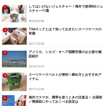
細い路地を満喫 スペイン・バルセロナ
してはいけないジェスチャー！海外で使用NGジェ
1
スチャー11選
2023/02/06
地元の人しか知らない名店との出会いがあるかも
TSAロックとは？知っておきたいスーツケースの
2
バルセロナでは近年のエコブームで自転車人口が増え、
常識
観光客の増加もあって、市内の自転車道整備が進んでき
2017/12/28
ています。中世の建物が並ぶ路地にカフェやショップが
アメリカ、シカゴ・オヘア国際空港のお土産や施
ひしめいた「ゴシック地区」を小回りを利かせて散策し
3
設紹介
たり、「ムンジュイックの丘」をのぼって街を一望した
り、ヤシの木が連なる海沿いの道を駆け抜けたり。バル
2019/12/13
セロナの繊細な街並みは、自転車の低い目線から見てこ
スーツケースベルトが便利！締め方とおすすめア
4
そ胸にうったえる何かを持っています。
バルセロナ観光
イテム
＆ワイン・タパス 自転車ツアー（大人 49ユーロ～）
で
2017/12/26
は、観光後に地元産ワインで乾杯タイムも。美食大国ス
海外でスマホ、携帯を使うときの注意点！ 出国前
ペインのタパスで思い出の一日を締めくくれそうです
5
／帰国前にやっておくべき設定は
ね。