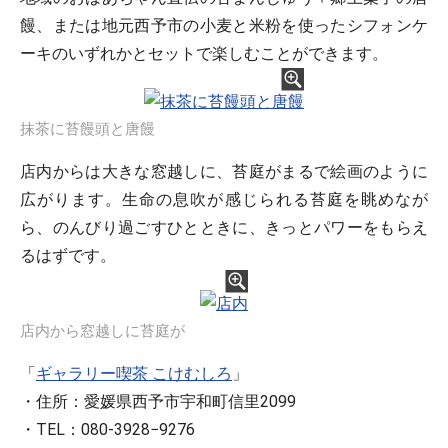
饅、または地元西予市の小麦と米粉を使ったシフォンケ
ーキのいずれかとセットで楽しむことができます。
抹茶に苔饅頭と唐饅
店内からは大きな窓越しに、苔庭がまるで絵画のように
広がります。生命の息吹が感じられる苔庭を眺めなが
ら、のんびり過ごすひとときに、きっとパワーをもらえ
るはずです。
店内から窓越しに苔庭が
「
ギャラリー喫茶 こけむしろ
」
・住所：愛媛県西予市宇和町信里2099
・TEL：080-3928−9276