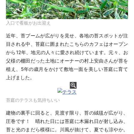
入口で看板がお出迎え
近年、苔ブームが広がりを見せ、各地の苔スポットが注
目される中、苔庭に囲まれたこちらのカフェはオープン
から12年、地元の人々に愛され続けています。元々、お
父様の棚田だった土地にオーナーの村上安由さんが苔を
植え、5年の歳月をかけて敷地一面を美しい苔庭に育て
上げました。
苔庭のテラスも気持ちいい
建物の裏手に回ると、見渡す限り、苔の絨毯が広がり、
圧巻です！ 晴れた日には苔庭に木漏れ日が射し込み、
苔と光のまだら模様に。川風が抜けて、夏でも涼やか。