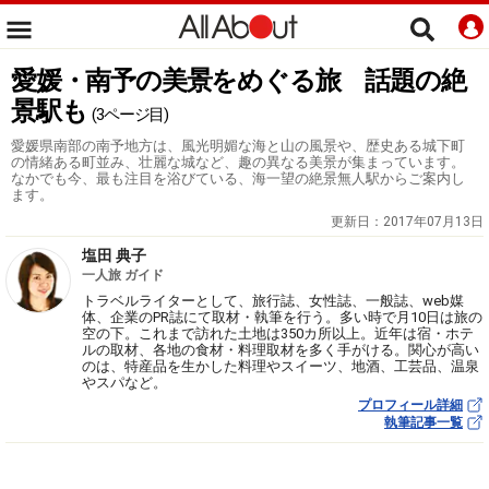
愛媛・南予の美景をめぐる旅 話題の絶
景駅も
(3ページ目)
愛媛県南部の南予地方は、風光明媚な海と山の風景や、歴史ある城下町
の情緒ある町並み、壮麗な城など、趣の異なる美景が集まっています。
なかでも今、最も注目を浴びている、海一望の絶景無人駅からご案内し
ます。
更新日：
2017年07月13日
塩田 典子
一人旅 ガイド
トラベルライターとして、旅行誌、女性誌、一般誌、web媒
体、企業のPR誌にて取材・執筆を行う。多い時で月10日は旅の
空の下。これまで訪れた土地は350カ所以上。近年は宿・ホテ
ルの取材、各地の食材・料理取材を多く手がける。関心が高い
のは、特産品を生かした料理やスイーツ、地酒、工芸品、温泉
やスパなど。
プロフィール詳細
執筆記事一覧