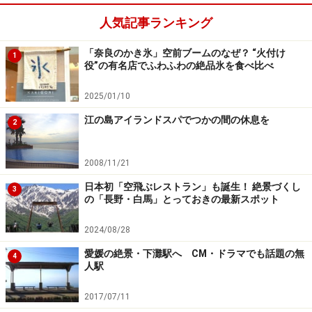
人気記事ランキング
「奈良のかき氷」空前ブームのなぜ？ “火付け
1
役”の有名店でふわふわの絶品氷を食べ比べ
2025/01/10
江の島アイランドスパでつかの間の休息を
2
2008/11/21
日本初「空飛ぶレストラン」も誕生！ 絶景づくし
3
の「長野・白馬」とっておきの最新スポット
2024/08/28
愛媛の絶景・下灘駅へ CM・ドラマでも話題の無
4
人駅
2017/07/11