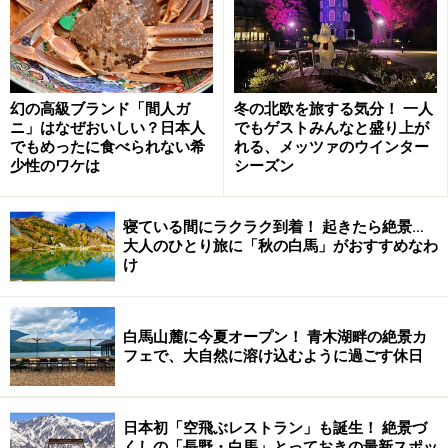
幻の高級ブランド「間人ガ
冬の北欧を旅する気分！ 一人
ニ」はなぜおいしい？日本人
でもゲストみんなと盛り上が
でもめったに食べられない希
れる、メッツァのウインター
少性のワケは
シーズン
寝ている間にラクラク到着！ 起きたら絶景…
大人のひとり旅に「秋の白馬」がおすすめなわ
け
白馬山麓に今夏オープン！ 青木湖畔の絶景カ
フェで、大自然に溶け込むように過ごす休日
日本初「空飛ぶレストラン」も誕生！ 絶景づ
くしの「長野・白馬」とっておきの最新スポッ