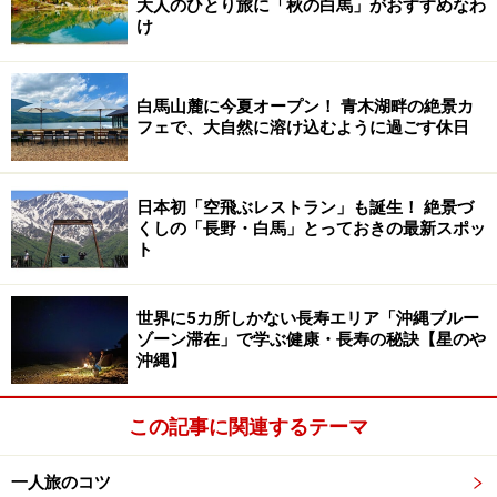
大人のひとり旅に「秋の白馬」がおすすめなわ
け
白馬山麓に今夏オープン！ 青木湖畔の絶景カ
フェで、大自然に溶け込むように過ごす休日
日本初「空飛ぶレストラン」も誕生！ 絶景づ
くしの「長野・白馬」とっておきの最新スポッ
ト
世界に5カ所しかない長寿エリア「沖縄ブルー
ゾーン滞在」で学ぶ健康・長寿の秘訣【星のや
沖縄】
この記事に関連するテーマ
一人旅のコツ