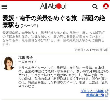
愛媛・南予の美景をめぐる旅 話題の絶
景駅も
(2ページ目)
愛媛県南部の南予地方は、風光明媚な海と山の風景や、歴史ある城下町
の情緒ある町並み、壮麗な城など、趣の異なる美景が集まっています。
なかでも今、最も注目を浴びている、海一望の絶景無人駅からご案内し
ます。
更新日：
2017年07月13日
塩田 典子
一人旅 ガイド
トラベルライターとして、旅行誌、女性誌、一般誌、web媒
体、企業のPR誌にて取材・執筆を行う。多い時で月10日は旅の
空の下。これまで訪れた土地は350カ所以上。近年は宿・ホテ
ルの取材、各地の食材・料理取材を多く手がける。関心が高い
のは、特産品を生かした料理やスイーツ、地酒、工芸品、温泉
やスパなど。
プロフィール詳細
執筆記事一覧