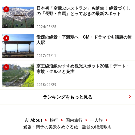
日本初「空飛ぶレストラン」も誕生！ 絶景づくし
3
の「長野・白馬」とっておきの最新スポット
2024/08/28
愛媛の絶景・下灘駅へ CM・ドラマでも話題の無
4
人駅
2017/07/11
京王線沿線おすすめ観光スポット20選！デート・
5
家族・グルメと充実
2018/05/29
ランキングをもっと見る
>
>
>
>
All About
旅行
国内旅行
一人旅
愛媛・南予の美景をめぐる旅 話題の絶景駅も