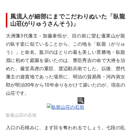
風流人が細部にまでこだわりぬいた「臥龍
山荘(がりゅうさんそう)」
大洲藩3代藩主・加藤泰恒が、目の前に望む蓬莱山が龍
の臥す姿に似ていることから、この地を「臥龍（がりゅ
う）」と命名。肱川のほとりの最も美しい景勝地・臥龍
淵に初めて庭園を築いたのは、豊臣秀吉の命で大洲を治
めた、藤堂高虎の重臣、渡辺勘兵衛でした。以後、歴代
藩主の遊賞地であった場所に、明治の貿易商・河内寅次
郎が明治30年から10年余りをかけて築いたのが、現在の
山荘です。
臥龍山荘の石垣
入口の石積みに、まず目を奪われるでしょう。七段の乱