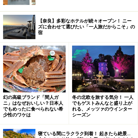
【奈良】多彩なホテルが続々オープン！ ニー
ズに合わせて選びたい「一人旅だからこそ」の
宿
幻の高級ブランド「間人ガ
冬の北欧を旅する気分！ 一人
ニ」はなぜおいしい？日本人
でもゲストみんなと盛り上が
でもめったに食べられない希
れる、メッツァのウインター
少性のワケは
シーズン
寝ている間にラクラク到着！ 起きたら絶景…