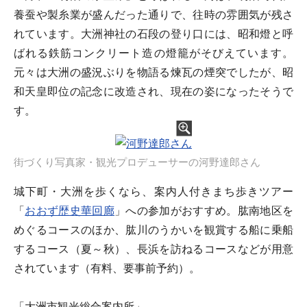
養蚕や製糸業が盛んだった通りで、往時の雰囲気が残さ
れています。大洲神社の石段の登り口には、昭和燈と呼
ばれる鉄筋コンクリート造の燈籠がそびえています。
元々は大洲の盛況ぶりを物語る煉瓦の煙突でしたが、昭
和天皇即位の記念に改造され、現在の姿になったそうで
す。
街づくり写真家・観光プロデューサーの河野達郎さん
城下町・大洲を歩くなら、案内人付きまち歩きツアー
「
おおず歴史華回廊
」への参加がおすすめ。肱南地区を
めぐるコースのほか、肱川のうかいを観賞する船に乗船
するコース（夏～秋）、長浜を訪ねるコースなどが用意
されています（有料、要事前予約）。
「大洲市観光総合案内所」