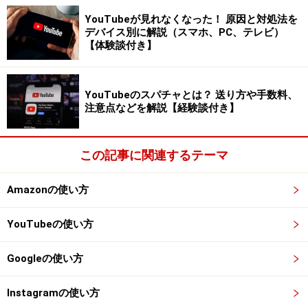
ものにする
YouTubeが見れなくなった！ 原因と対処法を
デバイス別に解説（スマホ、PC、テレビ）
名前、生年月日、電話番号、同じ文字など他人が想
【体験談付き】
像しやすいワードは使わない
文字数を多くする（12文字以上推奨）
YouTubeのスパチャとは？ 送り方や手数料、
数字、記号、大文字、小文字を入れる
注意点などを解説【経験談付き】
意味不明な文字列にする
この記事に関連するテーマ
これらを守った上で、定期的にパスワードを変更すると
さらにセキュリティは盤石になります。
Amazonの使い方
YouTubeの使い方
それでも乗っ取られてしまったら？
Googleの使い方
実際に乗っ取りが発生した場合の対処方法を解説しま
す。以下のような場合はインスタグラムのアカウントが
Instagramの使い方
乗っ取られた可能性が高いと考えられます。