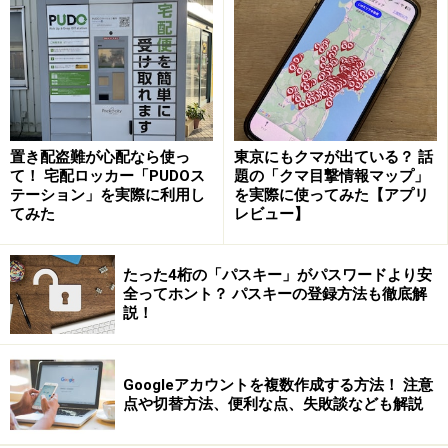
パスワードの変更方法
パスワードを変更するには、まずプロフィールページの
置き配盗難が心配なら使っ
東京にもクマが出ている？ 話
歯車のアイコンからオプションを選択します。
て！ 宅配ロッカー「PUDOス
題の「クマ目撃情報マップ」
テーション」を実際に利用し
を実際に使ってみた【アプリ
てみた
レビュー】
たった4桁の「パスキー」がパスワードより安
新しいパスワードを入力します。
全ってホント？ パスキーの登録方法も徹底解
説！
Googleアカウントを複数作成する方法！ 注意
点や切替方法、便利な点、失敗談なども解説
変更する際には以下の点に気をつけてください。
他のインターネットサービスのパスワードと異なる