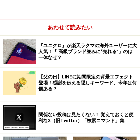
ターンが多いことから、キャッシュカードの盗難と引き
落としが多発したという事例があります。
あわせて読みたい
『ユニクロ』が楽天ラクマの海外ユーザーに大
人気！「 高級ブランド並みに“売れる”」のは
一体なぜ？
【父の日】LINEに期間限定の背景エフェクト
登場！感謝を伝える隠しキーワード、今年は何
個ある？
関係ない投稿は見たくない！ 覚えておくと便
したがって自分のパスワード設定が甘いと感じた方は、
利なX（旧Twitter）「検索コマンド」集
乗っ取りを防ぐためにもパスワードを見直すことをおす
すめします。