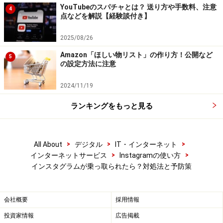
YouTubeのスパチャとは？ 送り方や手数料、注意
4
点などを解説【経験談付き】
2025/08/26
次にログインが可能かどうかによって以下の対策を取り
Amazon「ほしい物リスト」の作り方！公開など
5
の設定方法に注意
ます。
2024/11/19
■ログインできる場合
ランキングをもっと見る
前述の方法に従ってパスワードを変更しましょう。
■ログインできない場合
>
>
>
All About
デジタル
IT・インターネット
「ログインのヘルプ」を選択します。
>
>
インターネットサービス
Instagramの使い方
インスタグラムが乗っ取られたら？対処法と予防策
会社概要
採用情報
「ログインリンクを送信」を選択します。
投資家情報
広告掲載