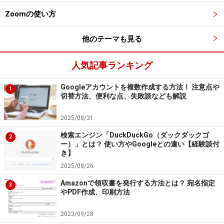
外人の女性の写真ばかりになる
Zoomの使い方
顔写真が変わってしまう
他のテーマも見る
卑猥な投稿や覚えのない投稿がある
字が外国語になる
人気記事ランキング
外人のフォロワーが増える
Googleアカウントを複数作成する方法！ 注意点や
1
コメント欄が外国語で埋め尽くされる
切替方法、便利な点、失敗談なども解説
ログインできなくなる
2025/08/31
ログインできるが写真が全て消えている
検索エンジン「DuckDuckGo（ダックダックゴ
2
ー）」とは？ 使い方やGoogleとの違い【経験談付
このようなことが発生した場合、まずログアウトした上
き】
で再度ログインしてみましょう。
2025/08/26
Amazonで領収書を発行する方法とは？ 宛名指定
3
■ログアウトおよびログインする
やPDF作成、印刷方法
プロフィールページの歯車のアイコンからオプションを
2023/09/28
選択し、ログアウトを選択します。