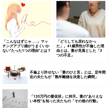
浮気には必ず原因があり、その原因は家の中、あるいは
妻自身にあることが多いのです。家の中に、あるいは自
分自身に、強いストレスを与えてしまうような、だんな
様を浮気に追いやる原因がなかったかを、まずは冷静に
振り返りましょう。
「こんなはずじゃ……」マッ
「どうしても戻れなかっ
チングアプリ婚がうまくいか
た」。41歳男性が不倫した理
ない“たった1つの理由”とは？
由とは。妻が見落とした「3
◆「一人になりたい」＝「家に居たくない」
つの不足」
だと仮定すると、家の中の居心地が悪いというのが原因
の一つでしょう。家の中の環境なのか、家族関係なの
か、妻を嫌いになったのか、何が原因で居心地がよくな
不倫より許せない「妻のひと言」とは。定年間
近の夫たちが「熟年離婚を決意した瞬間」
いのかをさらに分析し、原因を話し合うことが必要で
す。
「120万円の督促状」に仰天。妻の“ありえな
◆「一人になりたい」＝「妻と居たくない」
い本性”を知った夫たちの「その後の行動」
だと仮定すると、妻の皆様のだんな様への日々の接し方