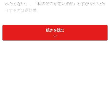
れたくない」、「私のどこが悪いの!?」とすがり付いた
りするのは逆効果。
「一人になりたい」＝「現状を見直すタイミングである
続きを読む
というアラート」
と捉えることで、今後の夫婦仲の改善につなげることが
できます。
そこで今回は、「一人になりたい」とだんな様に言われ
た時に、取るべき3つの行動について考えてみましょ
う。
＜目次＞
夫婦仲の改善対策1：「1人になりたい」と言われた原因