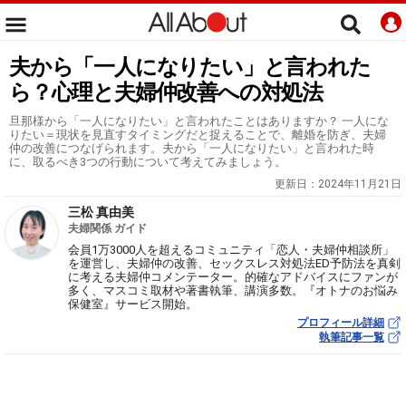
夫から「一人になりたい」と言われた
ら？心理と夫婦仲改善への対処法
旦那様から「一人になりたい」と言われたことはありますか？ 一人にな
りたい＝現状を見直すタイミングだと捉えることで、離婚を防ぎ、夫婦
仲の改善につなげられます。夫から「一人になりたい」と言われた時
に、取るべき3つの行動について考えてみましょう。
更新日：
2024年11月21日
三松 真由美
夫婦関係 ガイド
会員1万3000人を超えるコミュニティ「恋人・夫婦仲相談所」
を運営し、夫婦仲の改善、セックスレス対処法ED予防法を真剣
に考える夫婦仲コメンテーター。的確なアドバイスにファンが
多く、マスコミ取材や著書執筆、講演多数。『オトナのお悩み
保健室』サービス開始。
プロフィール詳細
執筆記事一覧