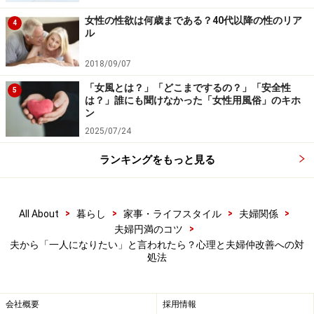
男性はもともと、悩みがあっても人に相談するよりは自
分一人で中にこもって解決しようとしたり、誰にも邪魔
女性の性欲は何歳まである？40代以降の性のリア
4
ル
されずに自由気ままに過ごせる時間を必要とする特性が
あります。
2018/09/07
一人になれる時間と空間を適度に与えてあげることで
「女風とは？」「どこまでするの？」「安全性
5
「一人になりたい」という要求がかなり満たされる場合
は？」誰にも聞けなかった「女性用風俗」のキホ
ン
もあります。
2025/07/24
ランキングをもっと見る
夫婦仲の改善対策3：自分についても振り返
る
>
>
>
>
All About
暮らし
家事・ライフスタイル
夫婦関係
夫婦お互いが「一人になる」時間をとったら、その機会
>
夫婦円満のコツ
を利用して、以下の2つの視点から、自分について振り
夫から「一人になりたい」と言われたら？心理と夫婦仲改善への対
処法
返ってください。
◆視点その１「だんな様への態度・接し方はどうだった
会社概要
採用情報