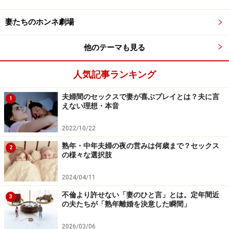
一人になりたい、と思っている相手を無理に縛り付けて
も逆効果。「一人がいい」というなら、一人になれる時
妻たちのホンネ劇場
間を作ってあげましょう。
他のテーマも見る
たとえば、週末だけの短期間、実家に帰省するなどして
家を空け、だんな様を一人にしてあげる。あるいは週末
人気記事ランキング
の日中、別々のところでそれぞれ一人で過ごし、夕飯だ
夫婦間のセックスで妻が喜ぶプレイとは？夫に言
1
け一緒に外食するなど、結婚前のような状態にしてみる
えない理想・本音
のも、新鮮な雰囲気が味わえます。ウィークリーホテル
に定期的に泊まる提案もよいでしょう。
2022/10/22
熟年・中年夫婦の夜の営みは何歳まで？セックス
2
の様々な選択肢
さらに、妻の皆様自身が趣味の世界など、だんな様と別
の世界を広げて、家の中にいることをやめ、外で楽しむ
2024/04/11
ようにすることで、自然とだんな様が「一人で自由にで
不倫より許せない「妻のひと言」とは。定年間近
3
きる」時間が増えていきます。
の夫たちが「熟年離婚を決意した瞬間」
2026/03/06