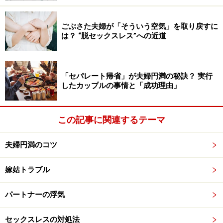
に問題があるはずです。自分自身に、だんな様から敬遠
されてしまうような日々の行動やコミュニケーションが
ごぶさた夫婦が「そういう空気」を取り戻すに
は？ “脱セックスレス”への近道
ないかどうか、確認してみましょう。
◆「一人になりたい」＝「自分の自由にしたい」
「セパレート帰省」が夫婦円満の秘訣？ 実行
だと仮定すると、日々の生活を家族や妻に合わせたりし
したカップルの事情と「成功理由」
て自分の好みや自分らしさを発揮できないと感じている
のかも。とくに愛情を夫より子供の方に重きを置いてい
この記事に関連するテーマ
ると思ったら要注意。常に「家族が最優先」ではなく、
だんな様の好みや自由を尊重してあげる方向に切り替え
夫婦円満のコツ
ます。
嫁姑トラブル
夫婦仲の改善対策2：いったん夫が一人にな
パートナーの浮気
れる時間を作ってあげる
セックスレスの対処法