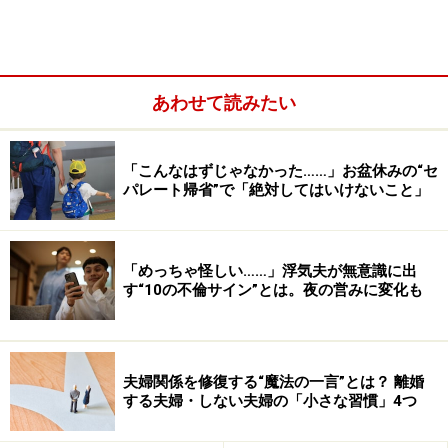
を考える
夫婦仲の改善対策2：いったん夫が一人になれる時間を
作ってあげる
あわせて読みたい
夫婦仲の改善対策3：自分についても振り返る
「こんなはずじゃなかった……」お盆休みの“セ
パレート帰省”で「絶対してはいけないこと」
夫婦仲の改善対策1：「1人になりたい」と
言われた原因を考える
「めっちゃ怪しい……」浮気夫が無意識に出
す“10の不倫サイン”とは。夜の営みに変化も
◆「一人になりたい」＝「離婚したい」
だと仮定すると、真っ先に「浮気」を疑う方がいらっし
ゃいます。そうなると、とにかく自分は被害者モードで
夫婦関係を修復する“魔法の一言”とは？ 離婚
「相手の女が悪い」、「よそ見をするだんな様が悪い」
する夫婦・しない夫婦の「小さな習慣」4つ
と自分以外に責任を転嫁しがちです。しかし、それは誤
りです。