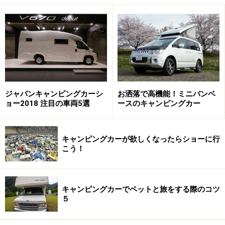
リーフの技術を流用したバッテリーで、連
続3泊4日も利用可能！
外観はなんの変哲もないワンボックスバンだが……
ジャパンキャンピングカーシ
お洒落で高機能！ミニバンベ
ョー2018 注目の車両5選
ースのキャンピングカー
さて、今回のショーで特に注目を集めていた車両がふた
つありました。まずひとつめが日産の
「NV350キャラバ
キャンピングカーが欲しくなったらショーに行
こう！
ン グランピングカー」
。
この車は同社の電気自動車「リーフ」に搭載しているリ
キャンピングカーでペットと旅をする際のコツ
チウムイオンバッテリーシステムを利用して、どこにい
５
てもエアコンや冷蔵庫、電子レンジといった家電製品
を、バッテリーの残量を気にすることなく使えるように