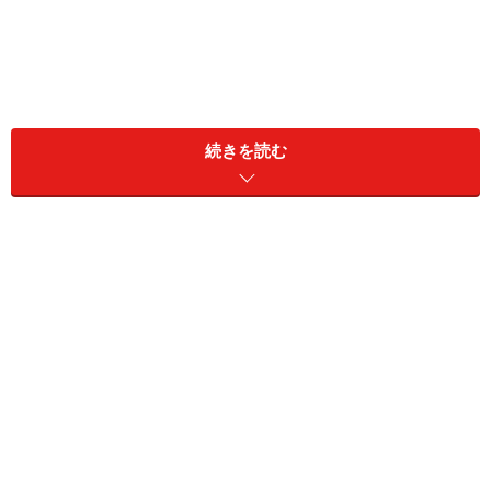
続きを読む
会場では、小さなお子さんを連れた若いファミリーから
シニアカップルまで、様々な層の来場者が熱心に展示車
両を見ていました。4日間の来場者数はこれまた過去最
高の74259人。キャンピングカー人気の高さを裏付けて
います。