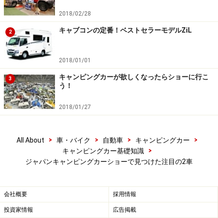
般の自動車メーカーがキャンピングカーを製造・販売す
るのか？ と思われた方もいたかもしれません。日産の真
2018/02/28
意としては、あくまでも、このバッテリーシステムを組
キャブコンの定番！ベストセラーモデルZiL
2
み込んだ車両を「キャンピングカーの素材として」ビル
ダーに供給する計画なのだといいます。
2018/01/01
キャンピングカーが欲しくなったらショーに行こ
3
日産リーフは既に世界で23万台も走っており、そのバッ
う！
テリーシステムの信頼性は絶大なものです。しかもバッ
2018/01/27
テリー部分の点検、故障、メンテナンス、リコールなど
もすべて同社が責任をもって行うといいますから、今回
の展示は画期的なトピックスとして、ビルダーの間でも
>
>
>
>
All About
車・バイク
自動車
キャンピングカー
話題になっているようです。
>
キャンピングカー基礎知識
ジャパンキャンピングカーショーで見つけた注目の2車
ヨーロッパでシェア70％以上を誇る人気車
会社概要
採用情報
種が上陸？
投資家情報
広告掲載