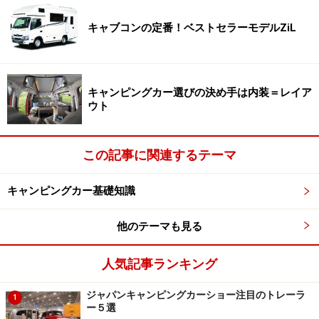
したもの。しかも
連続して3泊4日程度使える
といいます
キャブコンの定番！ベストセラーモデルZiL
から、週末旅行には十分な容量と言えるでしょう(ちなみ
に車両自体はガソリンで走行します)。
キャンピングカー選びの決め手は内装＝レイア
キャンピングカーにとって、居室部分のバッテリーは快
ウト
適に過ごすための生命線とも言えるポイントです。従来
の鉛バッテリーより格段に性能が良いリチウムイオンバ
この記事に関連するテーマ
ッテリーは、まさにキャンピングカーに最適なツールな
のです。
キャンピングカー基礎知識
他のテーマも見る
エアコンはじめ家電製品が満載の快適空間
人気記事ランキング
ジャパンキャンピングカーショー注目のトレーラ
さて、日産がこうした車を発表することで、いよいよ一
1
ー５選