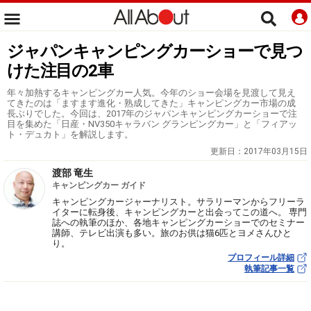
ジャパンキャンピングカーショーで見つ
けた注目の2車
年々加熱するキャンピングカー人気。今年のショー会場を見渡して見え
てきたのは「ますます進化・熟成してきた」キャンピングカー市場の成
長ぶりでした。今回は、2017年のジャパンキャンピングカーショーで注
目を集めた「日産・NV350キャラバン グランピングカー」と「フィアッ
ト・デュカト」を解説します。
更新日：
2017年03月15日
渡部 竜生
キャンピングカー ガイド
キャンピングカージャーナリスト。サラリーマンからフリーラ
イターに転身後、キャンピングカーと出会ってこの道へ。 専門
誌への執筆のほか、各地キャンピングカーショーでのセミナー
講師、テレビ出演も多い。旅のお供は猫6匹とヨメさんひと
り。
プロフィール詳細
執筆記事一覧