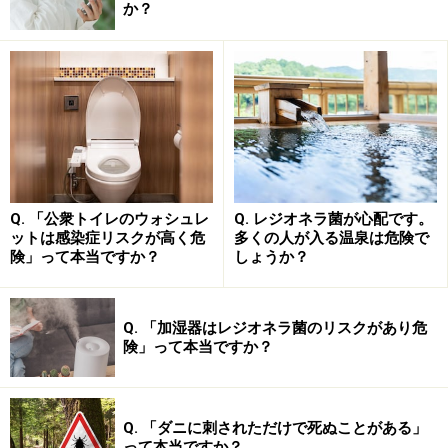
か？
現在、SFTSには有効なワクチンがなく、発症した場合、
症状を和らげる対症療法しか治療法がありません。すべ
てのマダニがSFTSウイルスを持っているわけではありま
せんが、予防にはマダニに咬まれないことが第一となり
ます。
Q. 「公衆トイレのウォシュレ
Q. レジオネラ菌が心配です。
SFTS以外のマダニ感染症……日本紅斑熱・
ットは感染症リスクが高く危
多くの人が入る温泉は危険で
険」って本当ですか？
しょうか？
ライム病など
マダニに咬まれることによって感染する病気は、SFTSだ
Q. 「加湿器はレジオネラ菌のリスクがあり危
けではありません。 日本紅斑熱(にほんこうはんねつ)
険」って本当ですか？
やライム病など、多くの感染症がマダニに媒介されるこ
とが知られています。日本紅斑熱は2～8日の潜伏期間を
経て、頭痛や全身倦怠感、高熱などを伴って発症しま
Q. 「ダニに刺されただけで死ぬことがある」
す。高熱と同時に紅色の腫れが体のあちこちに現れま
って本当ですか？