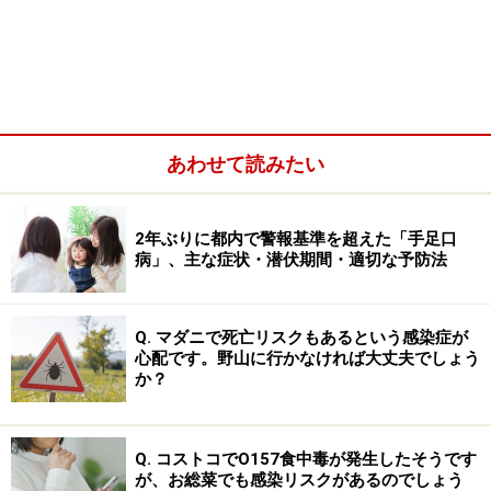
あわせて読みたい
SFTSは多くの場合、ウイルスを持っているマダニに咬ま
れることで感染します。このため、マダニの活動期であ
2年ぶりに都内で警報基準を超えた「手足口
病」、主な症状・潜伏期間・適切な予防法
る春から秋にかけて、感染患者が発生しています。日本
には、命名されているものだけで47種のマダニがいます
が、これまでの調査で、フタトゲチマダニ、ヒゲナガマ
Q. マダニで死亡リスクもあるという感染症が
ダニ、オオトゲチマダニ、キチマダニ、タカサゴキララ
心配です。野山に行かなければ大丈夫でしょう
か？
マダニといった複数のマダニからSFTSウイルスの遺伝子
が検出されています。ただし、SFTSウイルスの人への感
染に、これらすべてのマダニが関わっているのかどうか
Q. コストコでO157食中毒が発生したそうです
は、まだ分かっていません。
が、お総菜でも感染リスクがあるのでしょう