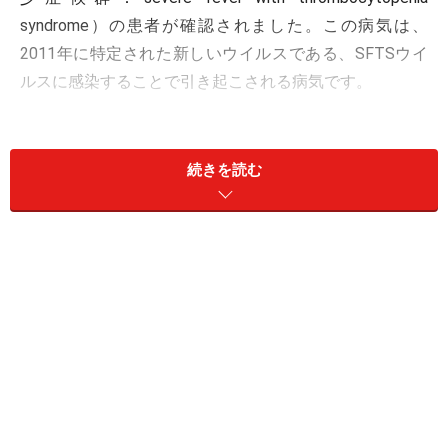
syndrome）の患者が確認されました。この病気は、
2011年に特定された新しいウイルスである、SFTSウイ
ルスに感染することで引き起こされる病気です。
SFTSの原因・症状・死亡リスク
続きを読む
SFTS主な症状は発熱と嘔吐や下痢などで、重症化して死
亡することもあります。国立感染症研究所によれば、
2018年6月27日現在、日本国内では354名が感染し、う
ち62名が死亡しています。