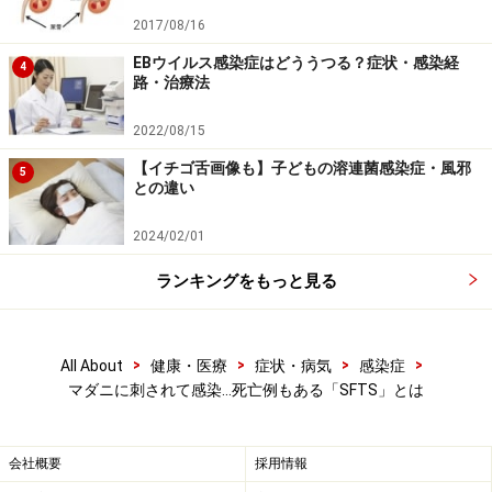
は、長袖と長ズボンを着ましょう。その際、シャツの裾
2017/08/16
はズボンの中に、ズボンの裾は靴下や長靴の中に入れま
EBウイルス感染症はどううつる？症状・感染経
しょう。登山用スパッツを着用するのも効果的です。履
4
路・治療法
物はサンダルなどを避け、足を完全に覆う靴を履いてく
ださい。帽子や手袋を着用し、首にタオルを巻くなど、
2022/08/15
肌の露出を少なくすることも重要です。
【イチゴ舌画像も】子どもの溶連菌感染症・風邪
5
との違い
マダニは目で確認しやすいことから、服は明るい色のも
2024/02/01
のを着るとよいでしょう。さらに服の上から、DEET(デ
ランキングをもっと見る
ィート)という成分を含む虫除け剤を用いると、補助的で
すが効果があるといわれています。アウトドアで活動し
た後は必ず入浴し、マダニに咬まれていないか確認を。
>
>
>
>
All About
健康・医療
症状・病気
感染症
わきの下、足の付け根、手首、膝の裏、胸の下、髪の毛
マダニに刺されて感染…死亡例もある「SFTS」とは
の中などをしっかり見るようにしましょう。
会社概要
採用情報
春から秋にかけてはマダニの活動が盛んです。この時期