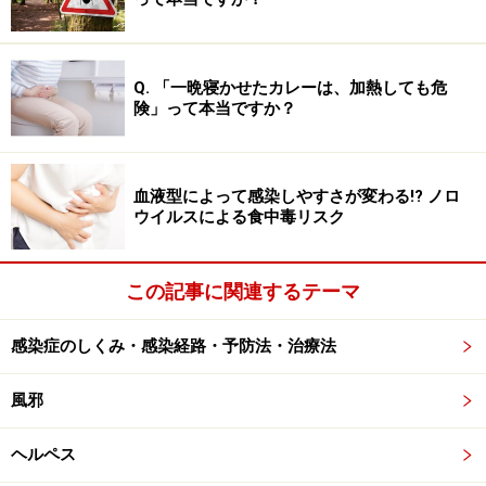
す。ライム病は人畜共通感染症で、咬まれてから10～14
日後に患部が赤くなり、周辺に拡大します。発熱や筋肉
痛、関節痛、リンパ節腫脹などの症状が約4週間続き、
Q. 「一晩寝かせたカレーは、加熱しても危
険」って本当ですか？
放置すると不整脈や心膜炎、顔面神経麻痺、髄膜炎など
を引き起こすことがあります。
血液型によって感染しやすさが変わる!? ノロ
また、ダニの一種であるツツガムシによって起こるツツ
ウイルスによる食中毒リスク
ガムシ病も知られています。この病気は、咬まれてから
5～14日ほどの潜伏期間を経て、高熱と頭痛、筋肉痛を
この記事に関連するテーマ
伴って発症し、2～3日後に全身に親指大の紅斑が現れま
す。放置すると脳炎や肺炎を合併して、死亡することも
感染症のしくみ・感染経路・予防法・治療法
あります。
風邪
日本国内では毎年、日本紅斑熱が180件、ライム病が10
件、ツツガムシ病が400件ほど報告されています。これ
ヘルペス
らの病気は抗菌薬で治療することが可能です。しかし、