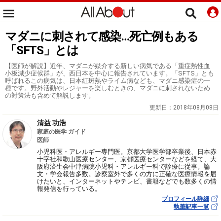
マダニに刺されて感染…死亡例もある
「SFTS」とは
【医師が解説】近年、マダニが媒介する新しい病気である「重症熱性血
小板減少症候群」が、西日本を中心に報告されています。「SFTS」とも
呼ばれるこの病気は、日本紅斑熱やライム病なども、マダニ感染症の一
種です。野外活動やレジャーを楽しむときの、マダニに刺されないため
の対策法も含めて解説します。
更新日：
2018年08月08日
清益 功浩
家庭の医学 ガイド
医師
小児科医・アレルギー専門医。京都大学医学部卒業後、日本赤
十字社和歌山医療センター、京都医療センターなどを経て、大
阪府済生会中津病院小児科・アレルギー科で診療に従事。論
文・学会報告多数。診察室外で多くの方に正確な医療情報を届
けたいと、インターネットやテレビ、書籍などでも数多くの情
報発信を行っている。
プロフィール詳細
執筆記事一覧