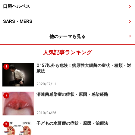
口唇ヘルペス
場合によっては重症化や死亡に至ることもあるので、
SFTSと同様に、咬まれないようにすることが何よりも重
SARS・MERS
要なのです。
他のテーマも見る
マダニ感染症予防・対策に……野外では肌の
人気記事ランキング
露出を抑えて
O157以外も危険！病原性大腸菌の症状・種類・対
1
家庭内には、食品などに発生するコナダニや衣類や寝具
策法
に発生するヒョウヒダニなどが生息しています。SFTSウ
2020/07/11
イルスを媒介するマダニは、こうした家庭内にいるダニ
溶連菌感染症の症状・原因・感染経路
や、植物の害虫であるハダニ類とは種類がまったく異な
2
ります。マダニ類は比較的大型のダニで、森林や草地な
ど屋外を中心に生息し、市街地周辺でも見られます。
2010/04/26
子どもの水腎症の症状・原因・治療法
3
藪や草むらなど、マダニが多く生息する場所に入る時