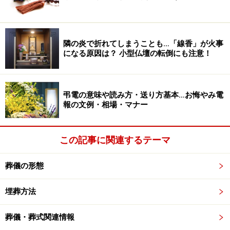
調査は「緩和ケアとその保健医療状況」「保健医療分野
の人材」「経済的負担」「ケアの質」「地域社会との関
わり」の5領域について、世界80か国を対象として行わ
隣の炎で折れてしまうことも…「線香」が火事
れました。
になる原因は？ 小型仏壇の転倒にも注意！
その結果、トップは前回調査と同じイギリス。2位以下
はオーストラリア、ニュージーランド、最下位はイラク
弔電の意味や読み方・送り方基本…お悔やみ電
報の文例・相場・マナー
となりました。
日本は前回調査（2010年）では40か国中23位だったの
この記事に関連するテーマ
が、
今回は14位
とランクアップ。アジアでは台湾（全体
6位）、シンガポール（全体12位）に次いで3位でした。
葬儀の形態
埋葬方法
この報告書によれば、「死の質」が高い国には以下のよ
うな特徴があげられます。
葬儀・葬式関連情報