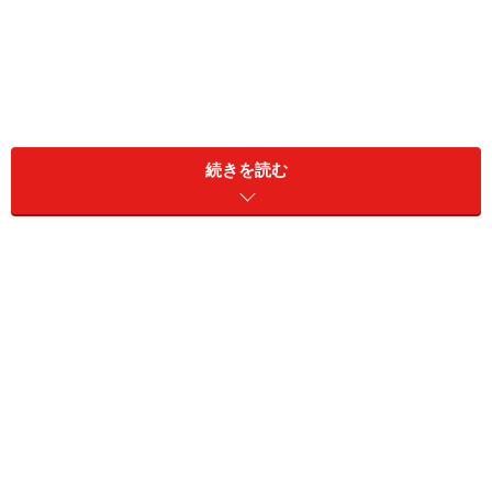
「ＱＯＤ」とはクオリティ・オブ・デス（ダイイング）の
続きを読む
略。死の質と訳されます。
「QOL」という言葉を耳にしたことのある人は多いと思
います。
QOLとはクオリティ・オブ・ライフの略
。「人
生の質」や「生活の質」と訳され、人間らしく満足して
生活してるかを表す概念です。
しかし、死が間近に迫った場合には、「生」に対する前
向きな姿勢を問うQOLよりも、
どのように死を迎えるか
に焦点を当てた「QOD」
という考え方が注目されていま
す。