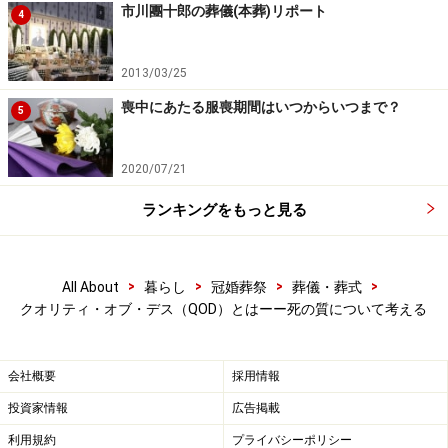
市川團十郎の葬儀(本葬)リポート
4
れるものだと思います。
2013/03/25
老い・看取り、そして死の現場、死後の家族など、死に
喪中にあたる服喪期間はいつからいつまで？
まつわる環境では、「まさか自分が（家族が）こんな身
5
体になるなんて」と現実を受け入れられない、もしくは
受け入れようとしている姿があります。
2020/07/21
ランキングをもっと見る
終末期、ターミナルを迎える方は、死の過程で遭遇する
苦痛、不安、孤独、別れに対する寂しさや悲しさ、死に
対する恐怖などが複雑に絡み合いながら、こうした感情
>
>
>
>
All About
暮らし
冠婚葬祭
葬儀・葬式
を受け止めています。
クオリティ・オブ・デス（QOD）とはーー死の質について考える
周囲はその現実を踏まえ、その人らしい最期を実現する
会社概要
採用情報
ために寄り添っていく……医療の側面だけでは測れない
投資家情報
広告掲載
QODを意識し、家族で、時には地域で支えていくという
利用規約
プライバシーポリシー
視点が求められています。