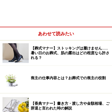
QODとはクオリティ・オブ・デスの略
。もしくは一時点
の死を表す「Death」ではなく、死にゆく過程や遺族ケ
アを含む「Dying」を使用し、
クオリティ・オブ・ダイイ
ングという場合もあります
あわせて読みたい
【葬式マナー】ストッキングは履けません……
暑い日のお葬式、肌の露出はどの程度なら許さ
れる？
喪主の仕事内容とは？お葬式での喪主の役割
【香典マナー】書き方・渡し方や金額相場、ご
。いずれにせよQODの概念は、いかに満足して死を迎え
辞退と言われた時の解説