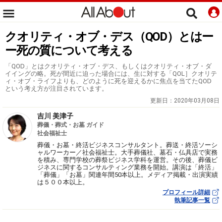
クオリティ・オブ・デス（QOD）とはー
ー死の質について考える
「QOD」とはクオリティ・オブ・デス、もしくはクオリティ・オブ・ダ
イイングの略。死が間近に迫った場合には、生に対する「QOL］クオリテ
ィ・オブ・ライフよりも、どのように死を迎えるかに焦点を当てたQOD
という考え方が注目されています。
更新日：
2020年03月08日
吉川 美津子
葬儀・葬式・お墓 ガイド
社会福祉士
葬儀・お墓・終活ビジネスコンサルタント。葬送・終活ソーシ
ャルワーカー／社会福祉士。大手葬儀社、墓石・仏具店で実務
を積み、専門学校の葬祭ビジネス学科を運営。その後、葬儀ビ
ジネスに関するコンサルティング業務を開始。講演は「終活」
「葬儀」「お墓」関連年間50本以上。メディア掲載・出演実績
は５００本以上。
プロフィール詳細
執筆記事一覧