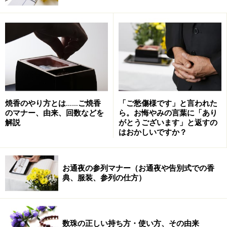
るか、という終末期の質を表しています。
QODは1980年代ごろから欧米で使われはじめ、21世紀に
入り研究が盛んになっています。どこで死を迎えるか、
どのように死を迎えるか、「死に場所」「死に方」を考
え、さらに人生の振り返りや遺言や墓の準備をし、家族
や仲間とのコミュニケーションをとることがQODの質を
高めると言われています。
焼香のやり方とは……ご焼香
「ご愁傷様です」と言われた
のマナー、由来、回数などを
ら。お悔やみの言葉に「あり
解説
がとうございます」と返すの
はおかしいですか？
クオリティ・オブ・デスの本質とは？緩和
ケアとその保健医療状況など
お通夜の参列マナー（お通夜や告別式での香
では、質の高い死とは何でしょうか。この点に着目して
典、服装、参列の仕方）
イギリスの経済紙「エコノミスト」の調査機関が2015年
に
全世界の「死の質」を調査
しています。
数珠の正しい持ち方・使い方、その由来