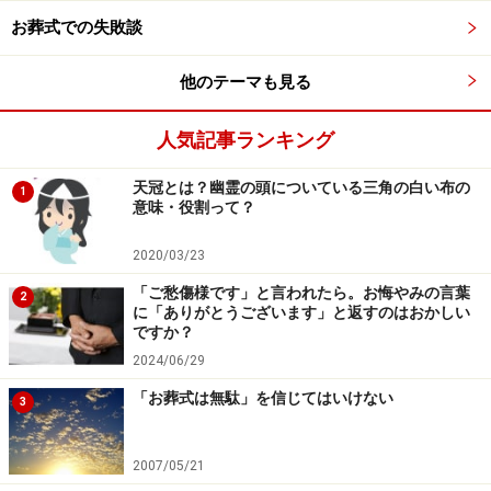
・保健医療サービスに公的支出の高さ
お葬式での失敗談
・医療従事者に対する専門的緩和ケアトレーニング
・利用者の財政的負担の軽減
他のテーマも見る
・オピオイド（モルヒネ系）鎮痛剤の幅広い使用
人気記事ランキング
・終末期や緩和ケアに対する国民の意識の高さ
天冠とは？幽霊の頭についている三角の白い布の
1
日本の終末期医療は地域コミュニティとの関わりという
意味・役割って？
点で高得点がはじき出された一方で、麻薬鎮痛剤の使用
2020/03/23
は得点が低いという結果になりました。
「ご愁傷様です」と言われたら。お悔やみの言葉
2
に「ありがとうございます」と返すのはおかしい
ですか？
クオリティ・オブ・デスは医療の側面だけ
2024/06/29
では測れない
「お葬式は無駄」を信じてはいけない
3
しかしこれはあくまで医学的な見地から分析したもの
で、
調査の5領域だけでQODを測れるものではありませ
2007/05/21
ん
。QODは文化・習俗・宗教など、もう少し広義で語ら