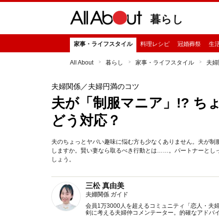
暮らし
家事・ライフスタイル
料理レシピ
冠婚葬祭
生
All About
暮らし
家事・ライフスタイル
夫婦
夫婦関係
／夫婦円満のコツ
夫が「制服マニア」!? 
どう対応？
夫のちょっとヤバい趣味に悩む方も少なくありません。夫が制
しますか。賢い妻なら取るべき行動とは……。パートナーとし
しょう。
三松 真由美
夫婦関係 ガイド
会員1万3000人を超えるコミュニティ「恋人・
剣に考える夫婦仲コメンテーター。的確なアドバ