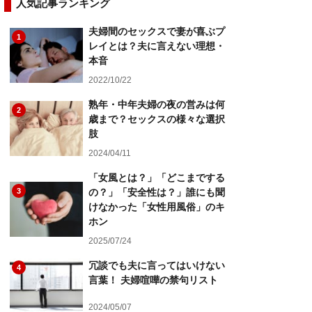
人気記事ランキング
夫婦間のセックスで妻が喜ぶプ
1
レイとは？夫に言えない理想・
本音
2022/10/22
熟年・中年夫婦の夜の営みは何
2
歳まで？セックスの様々な選択
肢
2024/04/11
「女風とは？」「どこまでする
3
の？」「安全性は？」誰にも聞
けなかった「女性用風俗」のキ
ホン
2025/07/24
冗談でも夫に言ってはいけない
4
言葉！ 夫婦喧嘩の禁句リスト
2024/05/07