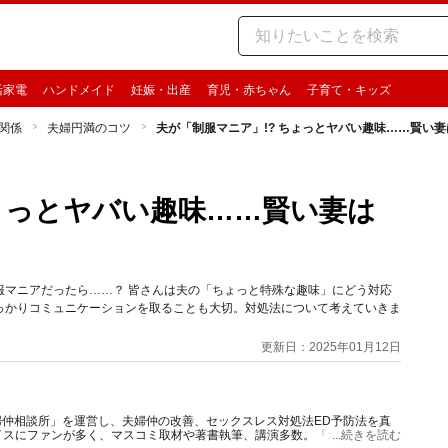
活家電
ハンドメイド
妊娠・出産
育児・赤ちゃん
子育て・キッズ
関係
夫婦円満のコツ
夫が「制服マニア」!? ちょっとヤバい趣味……賢い
ちょっとヤバい趣味……賢い妻は
服マニアだったら……？ 皆さんは夫の「ちょっと特殊な趣味」にどう対応
っかりコミュニケーションを取ることも大切。対処法について考えていきま
更新日：2025年01月12日
夫婦仲相談所」を運営し、夫婦仲の改善、セックスレス対処法ED予防法を真
イスにファンが多く、マスコミ取材や著書執筆、講演多数。『オトナのお悩
...続きを読む