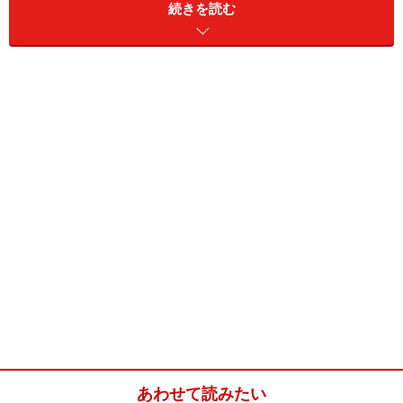
続きを読む
副作用はほとんどの薬にあるものです。医療従事者は添
付文書 (薬に関する情報が書かれたもの) をもとに副作用
に関する情報を提供します。その中にはもちろん副作用
の強弱についての記載もありますが、副作用が出る頻度
についての記載も含まれています。0.1％以下の頻度でし
か見られない副作用もあれば高頻度でみられる副作用も
あります。副作用の強弱、頻度は薬によってそれぞれで
すが、薬にはとにかくたくさんの副作用があるのです。
薬の副作用の定義と治験における判定方法
副作用とは、「有害事象（身体に生じた思わしくない事
象）のうち薬による因果関係を否定できないもの」と定
義されています。新しい薬が製造、販売されるために
あわせて読みたい
は、市販前に薬の効果や副作用のデータを評価する試