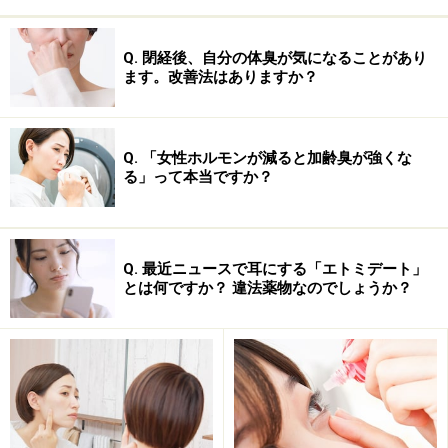
験、いわゆる治験が行われます。治験では、薬の有効性
と副作用の両者を評価します。薬の有効性（効き目）
Q. 閉経後、自分の体臭が気になることがあり
ます。改善法はありますか？
は、被験薬と対照群との有意差の有無により判断されま
すが、副作用（安全性）については、それぞれ個別に有
害事象の有無を判定します。これはたとえ頻度が低くて
Q. 「女性ホルモンが減ると加齢臭が強くな
も、重大な副作用を見逃さないようにするためです。
る」って本当ですか？
Q. 最近ニュースで耳にする「エトミデート」
とは何ですか？ 違法薬物なのでしょうか？