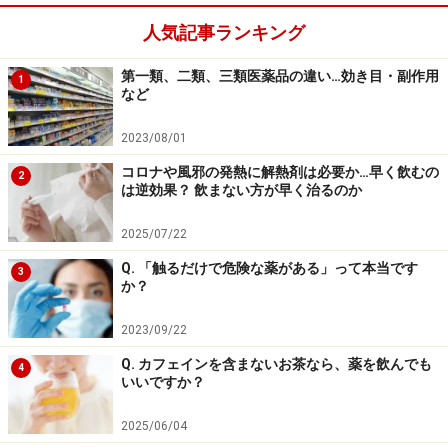
していて特に問題がなかった人は、これからも安全に使
人気記事ランキング
用できると考えてよいのではないでしょうか。もしこう
いった情報で心配な方や服薬が気になる方がいらっしゃ
第一類、二類、三類医薬品の違い…効き目・副作用
1
など
いましたら、主治医に相談して、安心した上で服薬する
ようにしてください。
2023/08/01
コロナや風邪の発熱に解熱剤は必要か…早く飲むの
2
は逆効果？ 飲まない方が早く治るのか
副作用の初期症状を自覚することもリスク
管理の1つに
2025/07/22
Q. 「触るだけで危険な薬がある」って本当です
薬を服用する際には、注意すべき副作用がどのような自
3
か？
覚症状としてあらわれるのかを認識しておく必要があり
ます。たとえば、高脂血症の薬には横紋筋融解症という
2023/09/22
病気が稀に副作用として出現します。初期には筋肉痛の
Q. カフェインを含まないお茶なら、薬を飲んでも
4
いいですか？
ような症状や力が入りにくいといった自覚症状がみられ
るものの、検査をして薬を中止すれば元に戻ります。
2025/06/04