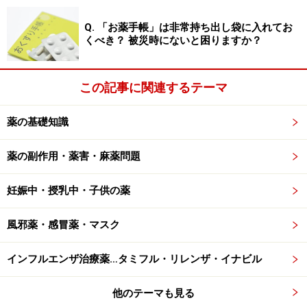
なってくるのです。
Q. 「お薬手帳」は非常持ち出し袋に入れてお
くべき？ 被災時にないと困りますか？
副作用であるか否かは頻度の捉え方次第
この記事に関連するテーマ
以前、ロキソニンの重大な副作用として腸管の狭窄や閉
薬の基礎知識
塞が追加されたことがSNSなどでも話題になりました。
そこで、薬を評価する際に大事な指標となるのは、その
薬の副作用・薬害・麻薬問題
副作用がどれくらいの頻度で発生するのか？ということ
です。
妊娠中・授乳中・子供の薬
ロキソニンの重大な副作用に腸管の狭窄や閉塞が追加さ
風邪薬・感冒薬・マスク
れたのは、因果関係の否定できない事例が3年間で5件あ
ったためです。しかし、ロキソニンの推定使用患者数が
インフルエンザ治療薬…タミフル・リレンザ・イナビル
4500～4900万人であることを考えると、確率的には極め
他のテーマも見る
て稀なケースかもしれません。今までロキソニンを使用