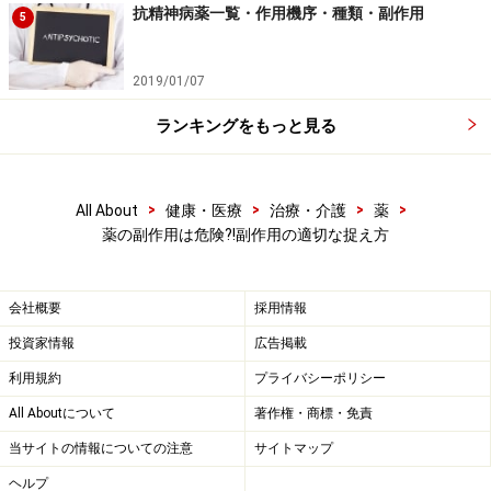
抗精神病薬一覧・作用機序・種類・副作用
5
副作用は誰にとっても怖いものではありますが、一度副
作用の初期症状を経験すれば、その後の副作用出現時に
2019/01/07
役に立つ情報になるかもしれません。もちろん、高脂血
症は心血管障害や脳血管障害のリスク因子にもなるの
ランキングをもっと見る
で、とくに副作用がなければ続けることが望ましい薬で
す。そのため、第一に薬を服用する目的を考えた上で、
副作用のリスクを最小限に抑えることが大切です。
>
>
>
>
All About
健康・医療
治療・介護
薬
薬の副作用は危険?!副作用の適切な捉え方
会社概要
採用情報
投資家情報
広告掲載
利用規約
プライバシーポリシー
All Aboutについて
著作権・商標・免責
当サイトの情報についての注意
サイトマップ
ヘルプ