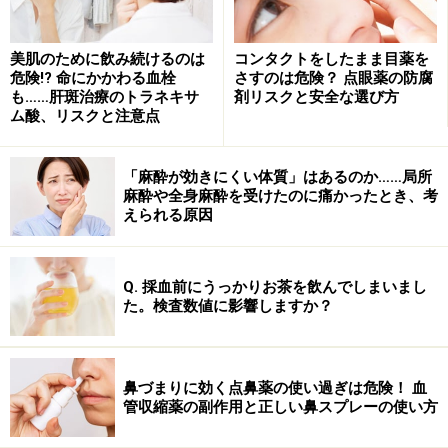
美肌のために飲み続けるのは
コンタクトをしたまま目薬を
危険!? 命にかかわる血栓
さすのは危険？ 点眼薬の防腐
そして、この副作用判定は難しい側面もあります。たと
も……肝斑治療のトラネキサ
剤リスクと安全な選び方
えば、薬を服用してからひどい下痢になったとします。
ム酸、リスクと注意点
そういった場合、たまたまその人が食べた物が悪かった
のか、その季節に感染性胃腸炎が流行っていたためなの
「麻酔が効きにくい体質」はあるのか……局所
か、それとも、もともとかかえている個人の疾患や合併
麻酔や全身麻酔を受けたのに痛かったとき、考
えられる原因
症があったことが原因なのか、薬との因果関係が完全に
明らかとは言い切れない場合があるからです。
Q. 採血前にうっかりお茶を飲んでしまいまし
た。検査数値に影響しますか？
そして、因果関係が不明ということは、因果関係がな
い、ということにはなりません。「因果関係を否定でき
ない」と判断することになります。そのため、起こった
鼻づまりに効く点鼻薬の使い過ぎは危険！ 血
事象は全てが副作用として取り扱われます。こういった
管収縮薬の副作用と正しい鼻スプレーの使い方
ものを含めて、薬の副作用はたくさんありますので、副
作用情報は怖がりすぎずに上手に取り扱うことが重要に