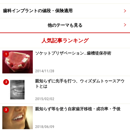
歯科インプラントの値段・保険適用
おすすめはステージドアプローチ
他のテーマも見る
人気記事ランキング
ソケットプリザベーション…歯槽堤保存術
1
2014/11/28
4か月前行ったサイナスリフト（上顎洞底挙上しての造骨）
親知らずに先手を打つ、ウィズダムトゥースアウ
2
他の7本のインプラントは埋入したのですが左上の第一大臼
トとは
歯部分だけは造骨のみ。造骨後約4か月後インプラント埋
入。インプラントは直径5ミリ長さ9ミリを選択。
2015/02/02
骨が薄くなってしまった場合には、まず造骨のみを先に
親知らず等を使う自家歯牙移植・成功率・予後
3
行う方法「ステージドアプローチ」をおすすめします。
例えば骨の高さが4.5ミリあり質も悪くない状態であれ
2018/06/09