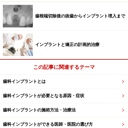
出ており、様々なインプラントメーカーからも発売され
ています。ですが、可能であれば土台にしっかりと埋め
歯根端切除後の抜歯からインプラント埋入まで
られる長いインプラントのほうが支持力が大きく長期的
な安定感もありますので、骨造成によって骨を増加させ
ることができるケースであれば造骨することを選択すべ
きでしょう。
インプラントと矯正の計画的治療
前回記事「
上顎臼歯部はインプラントが出来ないってホ
この記事に関連するテーマ
ント？
」でもお伝えしましたが上顎臼歯部は非常に骨質
が軟らかく、インプラントを安定させるのに苦労する部
歯科インプラントとは
位です。さらに上顎洞（耳鼻科でいう副鼻腔）がすぐ上
にあるので骨の厚みが不足していることも多々見受けら
歯科インプラントが必要となる原因・症状
れます。すべての歯の中で最も欠損率が高い第一大臼歯
の部位に上顎洞の底が位置することが多いので、骨吸収
歯科インプラントの施術方法・治療法
が大きいケースだと1ミリ前後の薄い骨しか無いような
ケースも多々あります。
歯科インプラントができる医師・医院の選び方