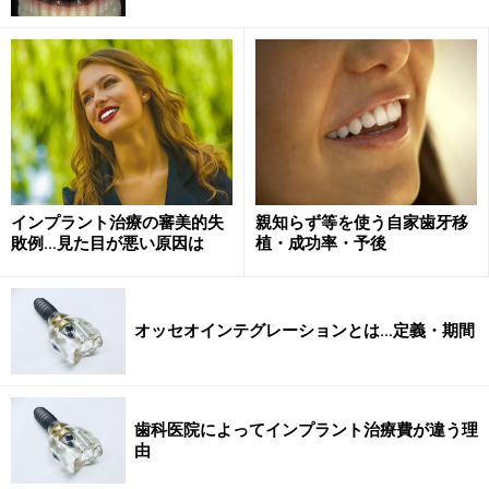
骨が吸収される大きな理由が分かっていても、どれだけ
注意してメインテナンスしていても、骨吸収が起こって
しまうことを避けられないこともあります。実際にイン
プラント治療を受ける方の大半は何らかの骨不足なので
す。
インプラント治療の審美的失
親知らず等を使う自家歯牙移
敗例…見た目が悪い原因は
植・成功率・予後
インプラントの長期予後を安定させるため
に
抜歯後ある程度は自然に骨が回復しますが全体的な高さ
オッセオインテグレーションとは…定義・期間
は低くなるので、インプラントをしっかり支える為の造
骨をしてインプラント治療に臨んだ方が長期予後が安定
します。
歯科医院によってインプラント治療費が違う理
由
一昔前と違い、短いインプラントでの長期エビデンスも