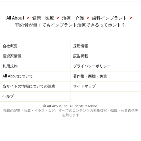
ば、造骨と同時にインプラント埋入を行うことができま
すが、それ以下の場合はステージドアプローチで臨んだ
方が安心かと思います。もちろん、全体の咬合バランス
>
>
>
>
All About
健康・医療
治療・介護
歯科インプラント
顎の骨が無くてもインプラント治療できるってホント？
や生活習慣、口腔状態など様々な条件が合えば厚みが薄
くても同時にインプラント埋入することも可能です。そ
の他、ブリッジタイプの支台となるようなインプラント
会社概要
採用情報
の場合は欠損部の咬合力負担を過剰に受ける為しっかり
投資家情報
広告掲載
造骨してからのステージドアプローチをおすすめしま
利用規約
プライバシーポリシー
す。
All Aboutについて
著作権・商標・免責
当サイトの情報についての注意
サイトマップ
ヘルプ
© All About, Inc. All rights reserved.
掲載の記事・写真・イラストなど、すべてのコンテンツの無断複写・転載・公衆送信等
を禁じます