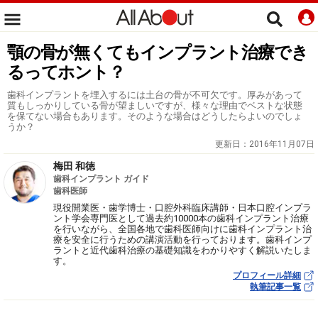
顎の骨が無くてもインプラント治療でき
るってホント？
歯科インプラントを埋入するには土台の骨が不可欠です。厚みがあって
質もしっかりしている骨が望ましいですが、様々な理由でベストな状態
を保てない場合もあります。そのような場合はどうしたらよいのでしょ
うか？
更新日：
2016年11月07日
梅田 和徳
歯科インプラント ガイド
歯科医師
現役開業医・歯学博士・口腔外科臨床講師・日本口腔インプラ
ント学会専門医として過去約10000本の歯科インプラント治療
を行いながら、全国各地で歯科医師向けに歯科インプラント治
療を安全に行うための講演活動を行っております。歯科インプ
ラントと近代歯科治療の基礎知識をわかりやすく解説いたしま
す。
プロフィール詳細
執筆記事一覧