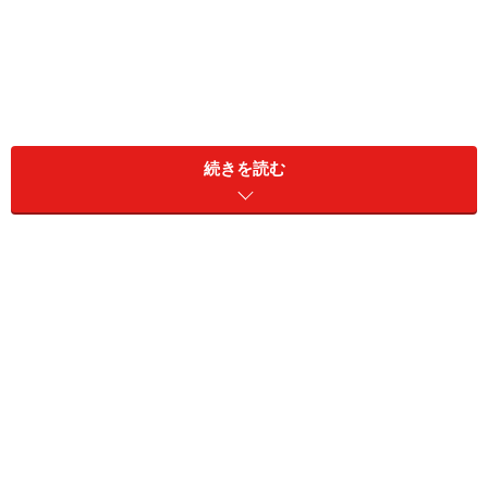
続きを読む
土台が失われる大きな理由
インプラント治療を必要とする場合は、すでに歯を失っ
てしまっているケースがほとんどです。歯を失ってしま
った理由は、虫歯の悪化、歯周病の悪化、不慮の事故な