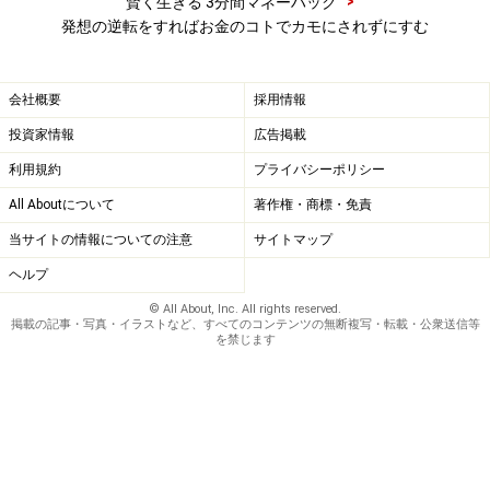
>
賢く生きる 3分間マネーハック
で、何も買えなくなってしまいますからいつも考える必
発想の逆転をすればお金のコトでカモにされずにすむ
要はありません。しかし、ときどき考えてみることは有
意義だと思います。
会社概要
採用情報
投資家情報
広告掲載
カモにされる人は「疑わない人」！賢く疑
利用規約
プライバシーポリシー
おう
All Aboutについて
著作権・商標・免責
金融機関や悪質な金融商品、あるいはオレオレ詐欺のよ
当サイトの情報についての注意
サイトマップ
うなものにダマされ、カモにされる人の典型は「疑わな
ヘルプ
い」ことです。
© All About, Inc. All rights reserved.
掲載の記事・写真・イラストなど、すべてのコンテンツの無断複写・転載・公衆送信等
を禁じます
あるいはお店で勧められるがままに「疑わず」何でも買
ってしまう人もお店にとっては「上客（よいカモ）」で
す。
売り手に質問をすることは大事です。感想や意見ではな