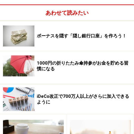
あわせて読みたい
ボーナスを隠す「隠し銀行口座」を作ろう！
1000円の折りたたみ傘持参がお金を貯める習
親族や恋人を除いて、あなたに無償で（あるいは持ち出
慣になる
しで）奉仕してくれる人は基本的にいませんから、相手
が儲ける気持ちを想像してみるのです。
iDeCo改正で700万人以上がさらに加入できる
たとえば……
ように
ファッションブティックの人
はあなたが買ってくれると
「成績」になります。もしかすると「おにあいですよ
ー」というのは「買ってくれると私の売り上げですよ