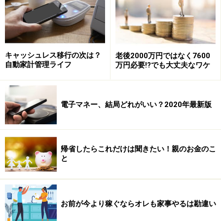
ー」という意味かもしれません。
銀行の人
はあなたが住宅ローンを組んでくれたり、投資
信託を買ってくれると「成績」になります。成績は彼ら
キャッシュレス移行の次は？
老後2000万円ではなく7600
自動家計管理ライフ
万円必要!?でも大丈夫なワケ
のボーナス査定に影響してきます。「○○さんの夢を叶え
るためのお手伝いをさせてください」というメッセージ
には、「今月末までに住宅ローンを組んでくれると自分
電子マネー、結局どれがいい？2020年最新版
のノルマクリアなんだよね」という声が隠れているかも
しれません。
帰省したらこれだけは聞きたい！親のお金のこ
不動産業者
はあなたが家を買ってくれると「在庫が減
と
る」ことになります。「あこがれのマイホーム、ちょっ
と背伸びして実現してみませんか」とやさしく背中を押
してくれたと思ったら、本音は「ちょうど○○の物件が売
お前が今より稼ぐならオレも家事やるは勘違い
れなくて困っていたんだよな」かもしれません。