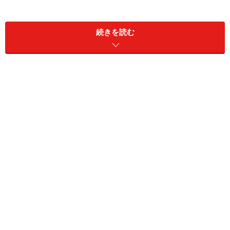
今回はお金問題でカモにされないために、発想を逆転す
続きを読む
るヒントを紹介したいと思います。
自分から「儲ける人」の立場を考えてみる
思考法
あなたが何かお金を使うとき、誰かはあなたからお金を
もらいます。このとき「あなたから儲ける人」が何を考
えているか考えてみることは、思考実験としてとても重
要です。