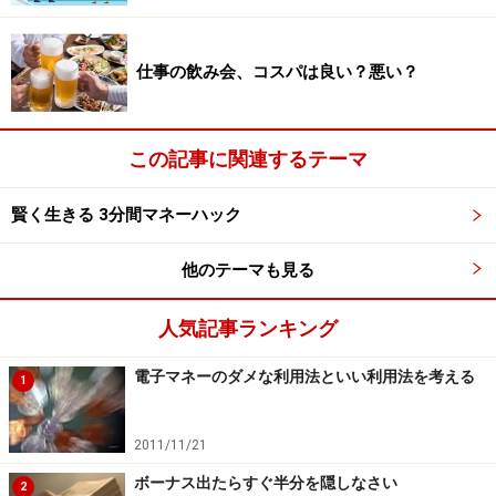
あなたが生命保険や損害保険を契約すると、
保険の代理
店
は保険料のいくばくかを手数料として受け取ります。
仕事の飲み会、コスパは良い？悪い？
あなたの心配を解消する手段は、保険代理店の経済的不
安も解消しているわけです。
この記事に関連するテーマ
あなたから儲ける人が自分にとって不利益
賢く生きる 3分間マネーハック
な話をあなたにしてくれると思うか
他のテーマも見る
たいていの場合、
あなたはお金に関する相談料を別途払
うことがありません
。保険や住宅ローンを契約するのだ
人気記事ランキング
から相談は相談として無料で（込み込みで）サービスさ
電子マネーのダメな利用法といい利用法を考える
れるのが当たり前だと思っているでしょう。
1
しかし、もし相談料を払えば、向こうは「儲けは相談料
2011/11/21
で得られるので、純粋にアドバイスを提供しよう」と考
ボーナス出たらすぐ半分を隠しなさい
2