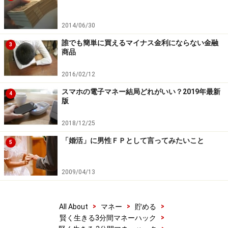
えてくれる可能性があります。私たちは相談を無料にし
たことで、相手に「儲けは相談以外で得なければいけな
2014/06/30
い」という制約を課しているのです。「相談には乗った
誰でも簡単に買えるマイナス金利にならない金融
3
けど成約には至らなかった」というお客さんが何人も現
商品
れたら、これは売り上げゼロの仕事になってしまうから
2016/02/12
です。
スマホの電子マネー結局どれがいい？2019年最新
4
版
あなたに何かを買ってもらわないと儲からない状態で、
あなたにしてくれるアドバイスが
有利になる可能性と不
2018/12/25
利になる可能性はどちらが高いでしょうか
。
「婚活」に男性ＦＰとして言ってみたいこと
5
そうです。あなたに何かを売る立場にある人のアドバイ
2009/04/13
スを、あなたのためだけにしてもらえる、と思うこと自
体が大間違いなのです。
>
>
>
All About
マネー
貯める
>
賢く生きる3分間マネーハック
こんなことを毎日考えていると、人間不信になりそう