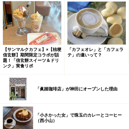
の産業の中心はコーヒーからサトウキビへと移行し、
1942年で輸出記録が途絶えて以降、姿を消したものと思
われてきました。
伝説のコーヒー再生プロジェクト
【サンマルクカフェ】×【桔梗
「カフェオレ」と「カフェラ
信玄餅】期間限定コラボが話
テ」の違いって？
題！「信玄餅スイーツ＆ドリ
ンク」実食リポ
生豆の比較。左：ブルーマウンテン 右：ブルボンポワント
「眞踏珈琲店」が神田にオープンした理由
ゥ（縦に長く小さいが、密度が高いため堅い）
幻となったブルボンポワントゥの再生に乗り出したのが
UCCです。1999年にフランス国立農業研究開発国際協力
「小さかった女」で珠玉のカレーとコーヒー
センターとレユニオン島のサポートを受け、再生プロジ
（西小山）
ェクトを開始。島内に残るブルボンポワントゥを島民と