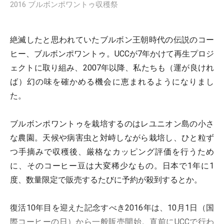
2016 ブルボンポワントゥ収穫祭
絶滅したと思われていたブルボン王朝時代の伝説のコー
ヒー、ブルボンポワントゥ。UCCが7年かけて再生プロジ
ェクトに取り組み、2007年以降、私たちも（運が良けれ
ば）幻の味を確かめる機会に恵まれるようになりまし
た。
ブルボンポワントゥを栽培するのはレユニオン島の小さ
な農園。天候や病害虫と対峙しながら栽培し、ひと粒ず
つ手摘みで収穫後、厳格なカッピング評価を行うため
に、そのコーヒー豆は大変稀少なもの。日本で1年に1
度、数量限定で販売するたびに予約が殺到するとか。
復活10年目を迎えた記念すべき2016年は、10月1日（国
際コーヒーの日）から一般販売開始。直前にUCCで行わ