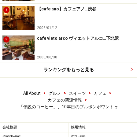
【cafe ano】カフェアノ…渋谷
4
ブルボンポワントゥの生豆は密度が高く堅いために、焙
煎が非常に難しいのだそう。カフェインの含有量は通常
2006/01/12
のアラビカ種の半分以下。
cafe vieto arco ヴィエットアルコ…下北沢
5
試飲会ではコーヒープレスでやや濃い目に抽出し、チョ
2008/06/30
コレートとペアリングして楽しませてくれました。柑橘
ランキングをもっと見る
系を思わせる酸味は、チョコレートと好相性。他にもさ
まざまなスイーツと共に楽しめそうです。
>
>
>
>
All About
グルメ
スイーツ
カフェ
「ヨーロッパの宮殿でのひとときを楽しむような一杯」
>
カフェの関連情報
と、UCCの抽出チャンピオンの中村太さん。
「伝説のコーヒー」、10年目のブルボンポワントゥ
実際に味わってみたい方は
コーヒー豆通販サイ
トや、
会社概要
採用情報
UCC直営25店舗（新宿高島屋店、JR京都伊勢丹店、博多