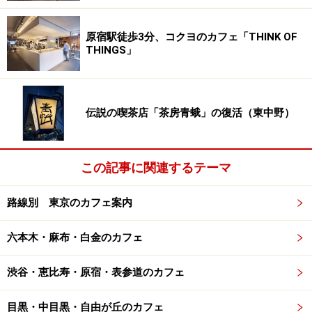
一体となって捜索し、発見された約2000本の木の中から
最終的に品質の優れた4本のマザーツリーを選び出しま
原宿駅徒歩3分、コクヨのカフェ「THINK OF
THINGS」
した。
4本のマザーツリーのうち1本は、Lorionさんという女性
の自宅の庭にあるそうです。「誕生日におじいさんから
伝説の喫茶店「茶房青蛾」の復活（東中野）
譲り受けた大切な木」と、Lorionさんのコメントが紹介
されました。
この記事に関連するテーマ
路線別 東京のカフェ案内
六本木・麻布・白金のカフェ
UCC上島会長、在日フランス大使、レユニオン島のマキシミ
リア・ヴィトリさん、ジェラル・ベナールさん
渋谷・恵比寿・原宿・表参道のカフェ
試験栽培を繰り返した末に、2006年に再生に成功。翌年
目黒・中目黒・自由が丘のカフェ