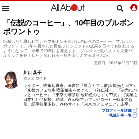
「伝説のコーヒー」、10年目のブルボン
ポワントゥ
絶滅したと思われていたブルボン王朝時代の伝説のコーヒー、ブルボン
ポワントゥ。7年を費やした再生プロジェクトの成果を日本でも味わえる
ようになって、今年で10年目を迎えます。ブルボン王朝の人々や文豪バ
ルザックを魅了したと言われる一杯を楽しんでみませんか。
更新日：
2016年09月30日
川口 葉子
カフェ ガイド
ライター、喫茶写真家。著書に『東京カフェ散歩 観光と日常』
『京都カフェ散歩 喫茶都市をめぐる』（祥伝社）、『街角にパ
ンとコーヒー』『東京の喫茶店 琥珀色のしずく77滴』（実業之
日本社）他多数。雑誌、Web等でカフェやコーヒー特集の監
修、記事執筆多数。Webサイト『東京カフェマニア』主宰。
プロフィール詳細
執筆記事一覧