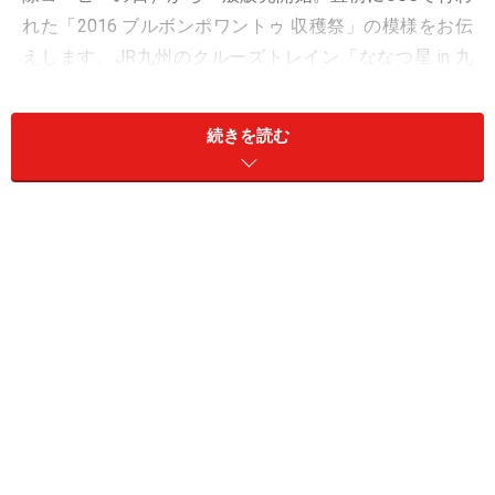
れた「2016 ブルボンポワントゥ 収穫祭」の模様をお伝
えします。JR九州のクルーズトレイン「ななつ星 in 九
州」がブルボンポワントゥを提供することも発表されま
した。
続きを読む
試飲会ではコーヒープレスで抽出
余談ですが、試飲のテーブルで同席した方々は「100gで
8000円のコーヒー！」と、価格にも驚嘆していた様子。
会場スタッフの方が回ってきて「生産者も『手間を惜し
まずに品質の良いコーヒーを作れば高く買い上げられ
る』と知って一層努力している」と説明し、みなうなず
いていました。