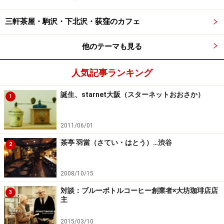
からUCCが日本市場で販売を開始しました。
三軒茶屋・駒沢・下北沢・荻窪のカフェ
登壇した在日フランス大使はUCCの貢献を讃え、「10年
他のテーマも見る
めとなる今年がブルボンポワントゥにとって新たなステ
ップとなりますように。レユニオン島はコーヒーだけで
人気記事ランキング
なく観光地としても魅力ある島」と挨拶。
誕生、starnet大阪（スターネットおおさか）
1
レユニオン島から来日したコーヒー生産者は、UCC上島
達司会長に感謝状を贈呈し、「我々は＜王様のコーヒー
2011/06/01
＞を作っていることを誇りに思っています」とスピーチ
茶亭 羽當（さてい・はとう）…渋谷
2
しました。
2008/10/15
対談：ブルーボトルコーヒー創業者×大坊珈琲店店
3
主
UCC抽出チャンピオンの中村太さん、接客チャピオンの大南
薫さん
2015/03/10