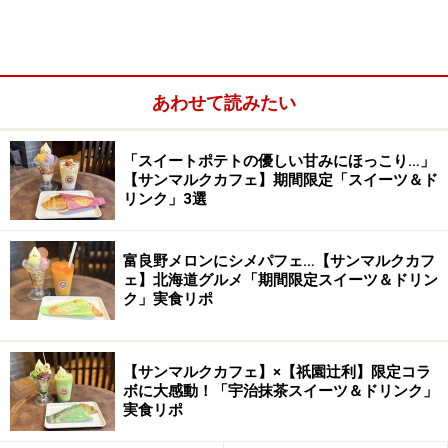
バルザックやルイ15世を魅了したコーヒー
あわせて読みたい
「スイートポテトの優しい甘みにほっこり…」
ポワントゥは「尖った」の意。このコーヒー豆の独特の形状
【サンマルクカフェ】期間限定「スイーツ＆ド
から名付けられた。
リンク」3選
富良野メロンにシメパフェ…【サンマルクカフ
ブルボンポワントゥは18世紀にフランス・ブルボン島
ェ】北海道グルメ「期間限定スイーツ＆ドリン
（現在のレユニオン島）で発見された突然変異種のコー
ク」実食リポ
ヒー。
【サンマルクカフェ】×【祇園辻利】限定コラ
その豊かな香りと甘みはブルボン王朝の人々や文豪バル
ボに大感動！「宇治抹茶スイーツ＆ドリンク」
ザックをも魅了したと言われていますが、19世紀に入る
実食リポ
とサイクロンや病害虫の被害を受けて生産量が減少。島