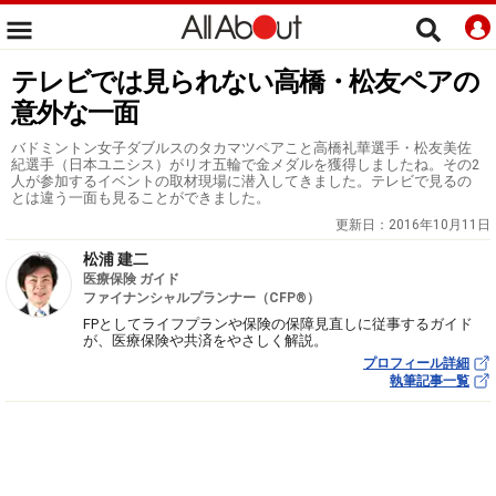
テレビでは見られない高橋・松友ペアの
意外な一面
バドミントン女子ダブルスのタカマツペアこと高橋礼華選手・松友美佐
紀選手（日本ユニシス）がリオ五輪で金メダルを獲得しましたね。その2
人が参加するイベントの取材現場に潜入してきました。テレビで見るの
とは違う一面も見ることができました。
更新日：
2016年10月11日
松浦 建二
医療保険 ガイド
ファイナンシャルプランナー（CFP®）
FPとしてライフプランや保険の保障見直しに従事するガイド
が、医療保険や共済をやさしく解説。
プロフィール詳細
執筆記事一覧