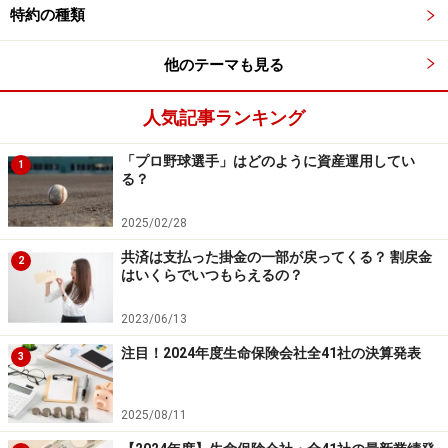
特約の種類
イベントでは高橋選手と松友選手が勝負!?
他のテーマも見る
高橋選手：
人気記事ランキング
オフはバドミントンのことを考えないようにしていま
す。他の事をしているし、バドミントンとは関係ない人
「プロ野球選手」はどのように資産運用してい
1
る？
と会うことの方が多いです。
松友選手：
2025/02/28
試合後に休日を取れたら家の事をしたり寝たりして、と
共済は支払った掛金の一部が戻ってくる？ 割戻金
2
にかくくつろぐようにしています。
はいくらでいつもらえるの？
潮田さん：
2023/06/13
現役の時は遠征が多くて、自分の家に帰ることができる
注目！2024年度生命保険会社全41社の決算発表
のは月に5日くらいしかなかったので、家に帰った時は
3
松友選手のようにくつろいでいました。今は家族と過ご
す時間がとても貴重です。息子と主人のサッカーの応援
2025/08/11
をしに行くことも多いです。