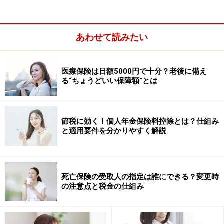
高橋選手：
あわせて読みたい
医療保険は日額5000円で十分？老後に備え
る“ちょうどいい保障額”とは
節税に効く！個人年金保険料控除とは？仕組み
と適用要件を分かりやすく解説
金メダルをとったことは少しづつ実感が湧いてきまし
死亡保険の受取人の指定は誰にできる？変更時
の注意点と税金の仕組み
た。
松友選手：
リオ五輪は本当にワクワクした場所でした。