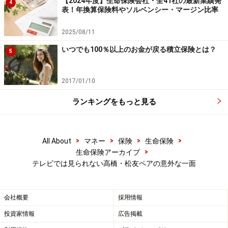
【2024年度】生命保険会社・全41社の最新業績発
4
表！年換算保険料やソルベンシー・マージン比率
2025/08/11
いつでも100％以上のお金が戻る積立保険とは？
5
2017/01/10
ランキングをもっと見る
>
>
>
>
All About
マネー
保険
生命保険
>
生命保険アーカイブ
テレビでは見られない高橋・松友ペアの意外な一面
日頃の備えについて
保険会社のイベントということもあり、備えについての
会社概要
採用情報
質問もありました。
投資家情報
広告掲載
高橋選手：