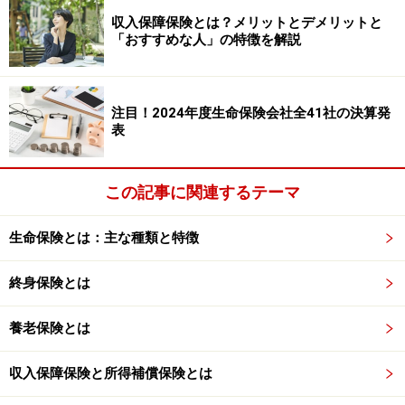
収入保障保険とは？メリットとデメリットと
お風呂に入るのが好きなので、試合の直前にもお風呂に
「おすすめな人」の特徴を解説
入ることが多いです。普段の食事は、特に気にせず食べ
たいものは何でも食べています。
松友選手：
注目！2024年度生命保険会社全41社の決算発
1年の半分は海外にいるので、ヨーロッパに行くときは
表
米とか栄養を取りやすいものを持っていくようにしてい
ます。現地の米はあまり好きではないです。
この記事に関連するテーマ
潮田さん：
今は夫や子がいるので自分が支えなければと頑張ってい
生命保険とは：主な種類と特徴
ますが、現役時代は自分中心の生活で、たくさんの人に
支えられていたのだと感じています。
終身保険とは
養老保険とは
気分転換、普段の日は何をしている？
収入保障保険と所得補償保険とは