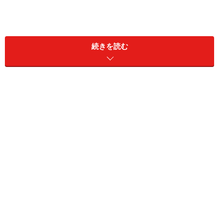
続きを読む
トークショーと囲み取材で聞くことのできた潮田玲子さ
ん、高橋礼華選手、松友美佐紀選手のコメントをいくつ
か紹介します。
最後大逆転での金メダルでしたが実感は？
緊張はしなかった？
レッスンで子どもの相手をしている松友選手