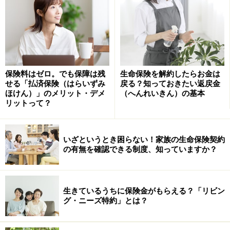
高橋選手：
集中力はある方だと思います。緊張するよりも良いプレ
ーを見せたいと思ってワクワクしてしまいます。
松友選手：
練習でできないことを試合でいきなりはできません。準
保険料はゼロ。でも保障は残
生命保険を解約したらお金は
備がとても大事です。
せる「払済保険（はらいずみ
戻る？知っておきたい返戻金
潮田さん：
ほけん）」のメリット・デメ
（へんれいきん）の基本
リットって？
この2人はあまり緊張しないみたいです。自分は五輪の
時とかサーブで手が震えていました。
松友さん：
いざというとき困らない！家族の生命保険契約
の有無を確認できる制度、知っていますか？
緊張しなかったことはないですが、五輪ではやることを
やるだけでした。
生きているうちに保険金がもらえる？「リビン
グ・ニーズ特約」とは？
試合の準備はどうしている？直前は？
高橋選手：