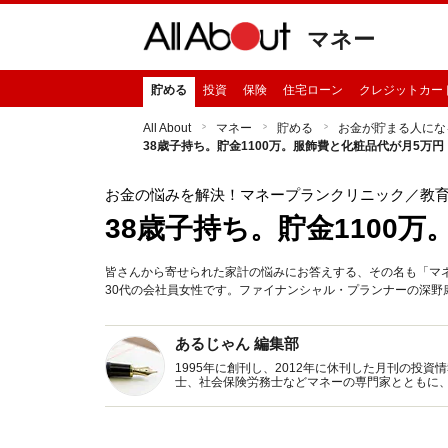
マネー
貯める
投資
保険
住宅ローン
クレジットカー
All About
マネー
貯める
お金が貯まる人にな
38歳子持ち。貯金1100万。服飾費と化粧品代が月5万円
お金の悩みを解決！マネープランクリニック
／教
38歳子持ち。貯金1100
皆さんから寄せられた家計の悩みにお答えする、その名も「マ
30代の会社員女性です。ファイナンシャル・プランナーの深野
あるじゃん 編集部
1995年に創刊し、2012年に休刊した月刊の投
士、社会保険労務士などマネーの専門家とともに
新トピックス、おトク・節約コラムなど、役立つ