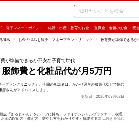
ド・電子マネー・ポイント
結婚・出産・教育のお金
退職金・老後のお金
税
る連載
お金の悩みを解決！マネープランクリニック
教育費が準備できるか
育費が準備できるか不安な子育て世代
万。服飾費と化粧品代が月5万円
ネープランクリニック」。今回の相談者は、かかり過ぎの服飾代などで悩む
康彦さんがアドバイスします。
更新日：2016年09月08日
資情報誌『あるじゃん』をルーツに持ち、ファイナンシャルプランナー、税理
、お金の貯め方・備え方・増やし方をわかりやすく解説するほか、マネー最
...続きを読む
情報を発信しています。