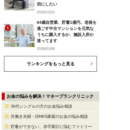
切にしたい
2025/12/22
64歳自営業、貯蓄1億円。老後を
5
過ごす中古マンションを元気な
うちに購入するか、施設入所か
迷ってます
2026/01/09
ランキングをもっと見る
お金の悩みを解決！マネープランクリニック
30代シングルの方のお金悩み相談
共働き夫婦・DINKS家庭のお金の悩み相談
貯蓄ができない、赤字家計に悩むファミリー