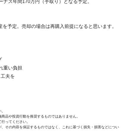
ーナス年間170万円（手取り）となる予定。
産を予定。売却の場合は再購入前提になると思います。
プ
れ重い負担
る工夫を
い。
融商品や投資行動を推奨するものではありません。
て行ってください。
が、その内容を保証するものではなく、これに基づく損失・損害などについ