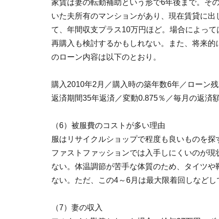
家賃は妻の転勤補助という形で6年後まで。その
いた夫所有のマンションがあり、現在賃貸に出
て、年間収支プラス10万円ほど。場合によっ
再購入も検討するかもしれない。また、将来的
のローン内容は以下のとおり。
購入2010年2月／購入時の築年数6年／ローン残
返済期間35年返済／変動0.875％／毎月の返済額
（6）被服費のコストが多い理由
服はリサイクルショップで程度も良いものを探
ファストファッションでは入手しにくいのが現
ない。体温調節が苦手な体質のため、タイツや
ない。ただ、この4～6月は最大限着回しなどして
（7）妻の収入