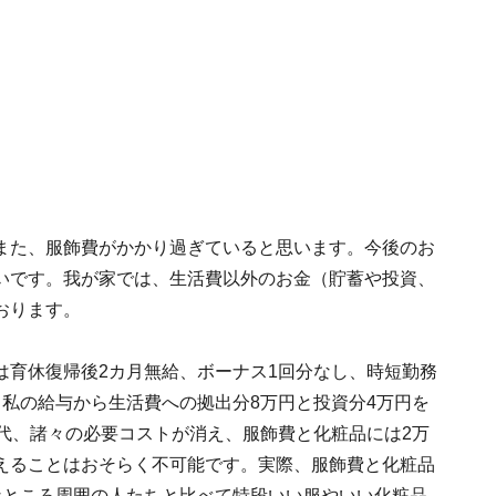
また、服飾費がかかり過ぎていると思います。今後のお
いです。我が家では、生活費以外のお金（貯蓄や投資、
おります。
は育休復帰後2カ月無給、ボーナス1回分なし、時短勤務
私の給与から生活費への拠出分8万円と投資分4万円を
代、諸々の必要コストが消え、服飾費と化粧品には2万
えることはおそらく不可能です。実際、服飾費と化粧品
なところ周囲の人たちと比べて特段いい服やいい化粧品