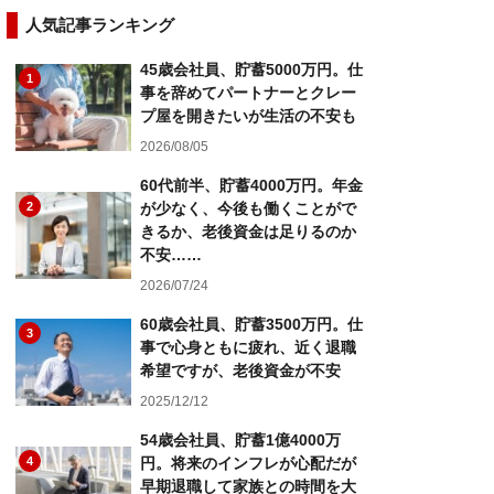
人気記事ランキング
45歳会社員、貯蓄5000万円。仕
1
事を辞めてパートナーとクレー
プ屋を開きたいが生活の不安も
2026/08/05
60代前半、貯蓄4000万円。年金
2
が少なく、今後も働くことがで
きるか、老後資金は足りるのか
不安……
2026/07/24
60歳会社員、貯蓄3500万円。仕
3
事で心身ともに疲れ、近く退職
希望ですが、老後資金が不安
2025/12/12
54歳会社員、貯蓄1億4000万
4
円。将来のインフレが心配だが
早期退職して家族との時間を大