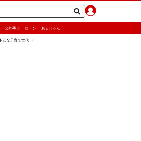
金・公的手当
ローン
あるじゃん
不安な子育て世代