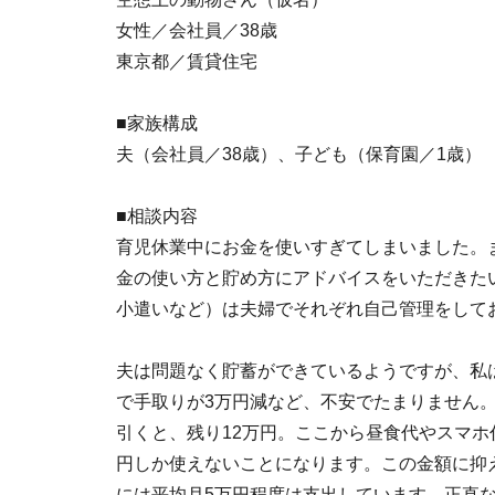
女性／会社員／38歳
東京都／賃貸住宅
■家族構成
夫（会社員／38歳）、子ども（保育園／1歳）
■相談内容
育児休業中にお金を使いすぎてしまいました。
金の使い方と貯め方にアドバイスをいただきた
小遣いなど）は夫婦でそれぞれ自己管理をして
夫は問題なく貯蓄ができているようですが、私
で手取りが3万円減など、不安でたまりません。
引くと、残り12万円。ここから昼食代やスマホ
円しか使えないことになります。この金額に抑
には平均月5万円程度は支出しています。正直