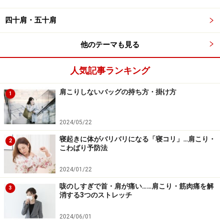
ため、お酒の飲み方にも気をつけたいものです。
四十肩・五十肩
楽にできる肩こり解消エクササイズを知りたい方は、
「
テレビを見ながらできる楽々肩こり体操
」をご覧くだ
他のテーマも見る
さい。
人気記事ランキング
■好きな香りで簡単ホットパック
肩こりしないバッグの持ち方・掛け方
1
2024/05/22
タオルが冷めたら再度、レンジで温め2～3回顔に当てましょ
寝起きに体がバリバリになる「寝コリ」…肩こり・
2
う
こわばり予防法
2024/01/22
濡らしたタオルを電子レンジで約1分間温めます。その
咳のしすぎで首・肩が痛い……肩こり・筋肉痛を解
3
ままでも良いですが、好きな香りのエッセンシャルオイ
消する3つのストレッチ
ルを1～2滴タオルにしみこませ、目の周りを中心にタオ
2024/06/01
ルを置きます。緊張しやすい目の周りの筋肉をリラック