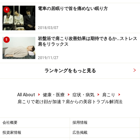
スさせるとともに、心もホッと和ませましょう。
電車の居眠りで首を痛めない眠り方
4
2018/03/07
NEAL'S YARD REMEDIES(ニールズヤードレメディー
岩盤浴で肩こり改善効果は期待できるか…ストレス
5
ズ) エッセンシャルオイル ラベンダー 10ml
肩をリラックス
2019/11/27
ランキングをもっと見る
>
>
>
>
All About
健康・医療
症状・病気
肩こり
肩こりで老け顔が加速？肩からの美容トラブル解消法
Amazonで見る
会社概要
採用情報
投資家情報
広告掲載