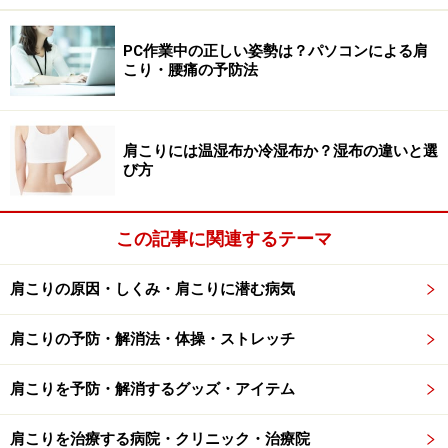
ている人は、日々ストレスを抱えて過ごしていることが
多いため、いつのまにか笑顔が減り表情の変化が乏しく
PC作業中の正しい姿勢は？パソコンによる肩
こり・腰痛の予防法
なることもあります。すると、顔の筋肉もよりこわばり
やすくなります。こわばりに加え、筋肉の動きが少なく
なると、血流の滞りや皮下の水分停滞、血色不良に繋が
肩こりには温湿布か冷湿布か？湿布の違いと選
る可能性があります。さらに自律神経のアンバランスか
び方
ら、肌のかさつきやすさが目立つ人もいるのです。
この記事に関連するテーマ
スッキリ顔に戻すために効果的なこと
肩こりの原因・しくみ・肩こりに潜む病気
頚椎の負担を軽減させる目的も含め、首から肩周りにか
肩こりの予防・解消法・体操・ストレッチ
けての筋肉をリラックスさせることです。それに加え、
顔の筋肉を意識的に動かして、血流やリンパの流れを改
肩こりを予防・解消するグッズ・アイテム
善させていきます。また、顔の腫れぼったい状態は、つ
いお酒を呑み過ぎてしまったとうい翌朝にも生じやすい
肩こりを治療する病院・クリニック・治療院