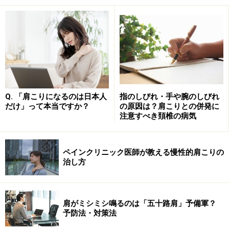
顔色がすぐれない、くすみがち
肌にかさつきが目立つようになる
顔のバランスに左右差が生じる
口が大きく開かない
肩こりが原因で顔に悪影響が出るのはな
Q. 「肩こりになるのは日本人
指のしびれ・手や腕のしびれ
ぜ？
だけ」って本当ですか？
の原因は？肩こりとの併発に
注意すべき頚椎の病気
肩こりとともに顔のコンディションに変化が生じやすい
理由は、肩こりが起こりやすい頸部や頭部の筋肉は、顔
ペインクリニック医師が教える慢性的肩こりの
面の筋肉にもつながっているためです。首の筋肉が張る
治し方
ことで、頸椎の可動性も部分的に悪くなる場合があり、
それが顎関節の動きにも影響を与えると、口の開閉に違
和感が生じたり、顔の歪みとなって表れます。
肩がミシミシ鳴るのは「五十路肩」予備軍？
予防法・対策法
肩こりになりやすい人や肩こりのツラい症状に悩まされ