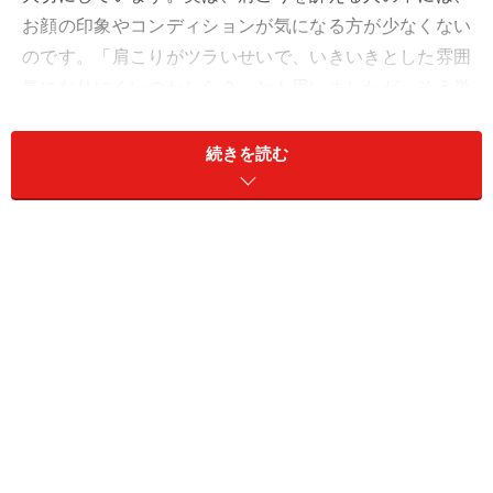
お顔の印象やコンディションが気になる方が少なくない
のです。「肩こりがツラいせいで、いきいきとした雰囲
気になりにくいのかしら？」とも思いましたが、そう単
純なものではないようです。
続きを読む
肩こりが悪化すると、美容の悩みが起こり
始める？
肩こりが関わる体調の変化には、様々なものがありま
す。自覚しやすいものの一つが「顔」の状態です。鏡を
見たり、顔を触ったりするとすぐにご自身で気付く場合
もあるようです。症状によっては、美容の悩みになって
しまうものもあり、肩こりとともに顔のコンディション
も改善させていきたいと願う声も少なくありません。