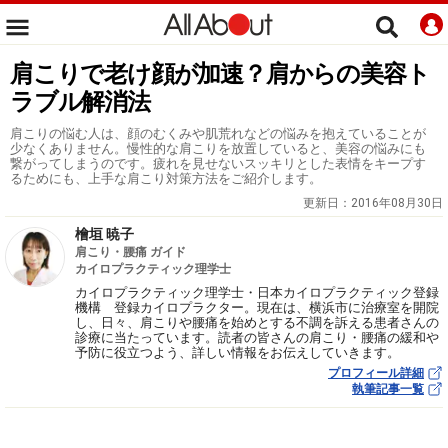
肩こりで老け顔が加速？肩からの美容ト
ラブル解消法
肩こりの悩む人は、顔のむくみや肌荒れなどの悩みを抱えていることが
少なくありません。慢性的な肩こりを放置していると、美容の悩みにも
繋がってしまうのです。疲れを見せないスッキリとした表情をキープす
るためにも、上手な肩こり対策方法をご紹介します。
更新日：
2016年08月30日
檜垣 暁子
肩こり・腰痛 ガイド
カイロプラクティック理学士
カイロプラクティック理学士・日本カイロプラクティック登録
機構 登録カイロプラクター。現在は、横浜市に治療室を開院
し、日々、肩こりや腰痛を始めとする不調を訴える患者さんの
診療に当たっています。読者の皆さんの肩こり・腰痛の緩和や
予防に役立つよう、詳しい情報をお伝えしていきます。
プロフィール詳細
執筆記事一覧