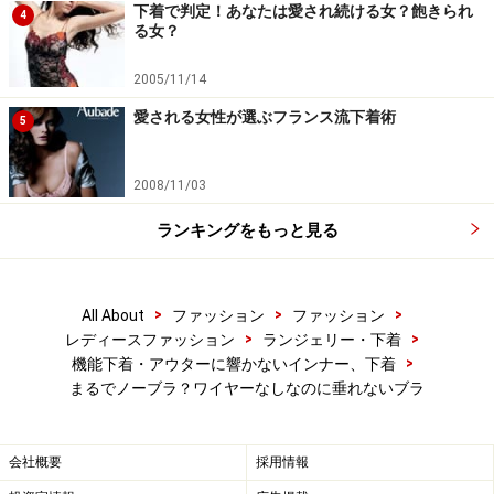
下着で判定！あなたは愛され続ける女？飽きられ
4
てしまっていました。その硬い部分がアンダーバストに
る女？
ストレスがかかるというわけです。
2005/11/14
愛される女性が選ぶフランス流下着術
一方グンゼ ノンワイヤーのフューチャーブラジャーの
5
場合、
カップ部分をふんわりと厚みを持たせながら、端
の薄い部分を柔らかくするために考案されたのが、それ
2008/11/03
ぞれの役割を持つパーツと素材を必要な部分飲みに９分
ランキングをもっと見る
割し、それらを重ねて圧縮する成形「９層構造」で出来
ています。
その結果、普通のワイヤー入りのブラジャー
と同じようにバストにフィットし、バストメイクしなが
>
>
>
All About
ファッション
ファッション
ら肌に優しいのにも拘わらず、きちんとバストを寄せて
>
>
レディースファッション
ランジェリー・下着
>
機能下着・アウターに響かないインナー、下着
上げることができるノンワイヤーブラジャーなのです。
まるでノーブラ？ワイヤーなしなのに垂れないブラ
また、
バスト脇のベルトの上下辺にゴムを使用しないの
で、切りっぱなしで肌に食い込みにくく、アウターにひ
会社概要
採用情報
びきにくい仕様になっているのもうれしい機能ですね。