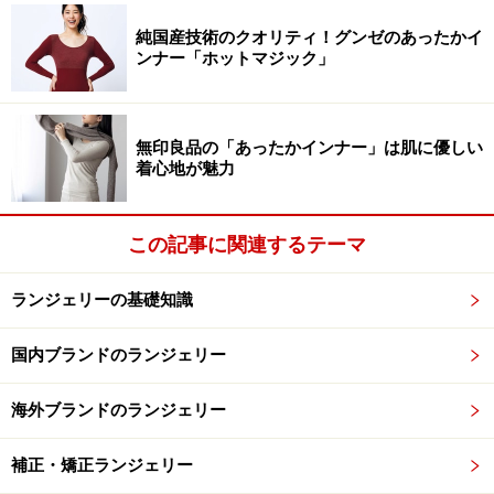
純国産技術のクオリティ！グンゼのあったかイ
ンナー「ホットマジック」
グンゼ ノンワイヤーのフューチャーブラジ
ャーの特徴
無印良品の「あったかインナー」は肌に優しい
着心地が魅力
ワイヤーなしでもキレイなバスト 価格：2300円（税抜価
格）
この記事に関連するテーマ
まず、グンゼのノンワイヤーのフューチャーブラジャー
は、
「着心地の優しさ」「補整力」「通気性」「ひびき
ランジェリーの基礎知識
にくい」
のすべてを叶えるブラジャーとして開発されま
した。
国内ブランドのランジェリー
フューチャーブラジャーの商品特徴は
海外ブランドのランジェリー
１．ワイヤーなしなのに、キレイにバストメイクできる
補正・矯正ランジェリー
２．肌に優しく、通気性にすぐれた着用感