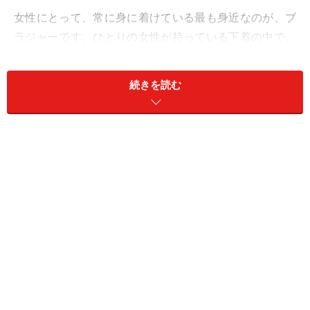
女性にとって、常に身に着けている最も身近なのが、ブ
ラジャーです。ひとりの女性が持っている下着の中で、
ショーツの次に多いと言われています。何枚も持ってい
るのは用途によって使い分けて楽しんでいる、とも言え
続きを読む
ますが、実は、バストの形はさまざまで、なかなか自分
のバストにフィットしない、着け心地が悪いなど不満に
よるものでもあります。