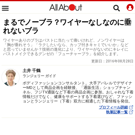
まるでノーブラ？ワイヤーなしなのに垂
れないブラ
ワイヤーありのブラはバストに当たって痛いけれど、ノンワイヤーは
「胸が垂れそう」「ラクしたいなら、カップ付きキャミでいいか」など
と思っていませんか？技術の進化により、ワイヤーがないのにキレイに
バストメイクできるグンゼの「フューチャーブラ」を紹介します。
更新日：
2016年08月28日
土井 千鶴
ランジェリー ガイド
ボディファッションコンサルタント。大手アパレルでデザイナ
ーMDとして商品企画を経験後、「通販生活」ショップチャン
ネル、フジTV通販など下着の商品企画に参加。おしゃれな下着
情報だけでなく、健康をサポートする下着選びなど、ファッシ
ョンとランジェリー（下着）双方に精通した下着情報を発信。
プロフィール詳細
執筆記事一覧