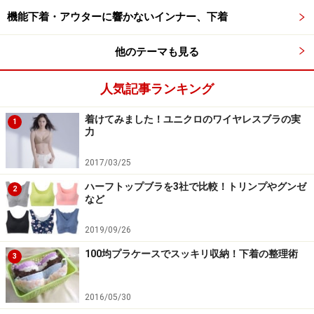
３．ほとんど縫い目がない一体型のカップ型状で、肌あ
機能下着・アウターに響かないインナー、下着
たりがよくアウターにもひびきにくい
他のテーマも見る
なぜ、そんなことが可能なのか詳しく見ていきましょ
う。
人気記事ランキング
着けてみました！ユニクロのワイヤレスブラの実
1
力
9層構造により「バストと一体化」すること
2017/03/25
で、悩みを解消！
ハーフトップブラを3社で比較！トリンプやグンゼ
2
など
2019/09/26
９層構造で、快適なバストメイク
100均プラケースでスッキリ収納！下着の整理術
3
そもそも従来の一体型モールドカップは、金型で圧縮し
2016/05/30
て作っているため、薄い部分が強く圧縮され、硬くなっ