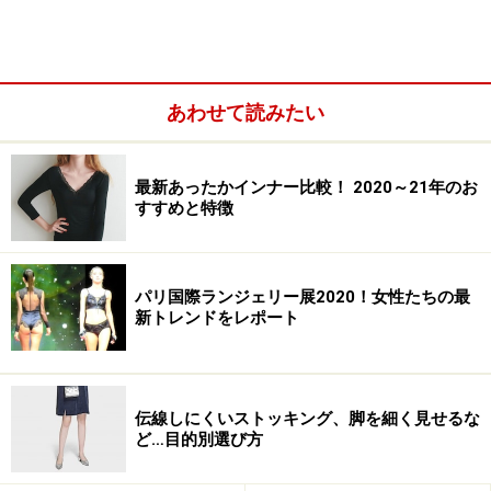
あわせて読みたい
特にバストを支えるワイヤーの食い込みのストレスは、
女性にとって大きな問題なのです。
最新あったかインナー比較！ 2020～21年のお
すすめと特徴
きれいなバストラインは、ファッションを楽しむうえで
重要なことですから、オシャレは我慢とばかりに、バス
トにストレスを感じながら身に着けている人は少なくあ
パリ国際ランジェリー展2020！女性たちの最
りません。一方で、カップ付きキャミソールなどの締め
新トレンドをレポート
付けのない、リラックスできる下着のニーズも高まって
います。
伝線しにくいストッキング、脚を細く見せるな
そもそも従来のブラジャーは、ワイヤーによりバストメ
ど…目的別選び方
イクをしていたため、固い素材がバストに食い込んでし
まうことで、女性たちに日々ストレスを与えてしまうの