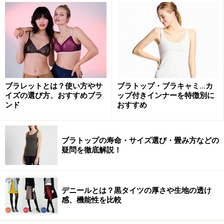
が悩みどころでした。ですが、今回、「ワイヤーがなく
てもキレイにバストメイクできる」ブラが登場したので
す。それが
グンゼのフューチャーブラ
です。
ブラレットとは？使い方やサ
ブラトップ・ブラキャミ…カ
イズの選び方、おすすめブラ
ップ付きインナーを特徴別に
ンド
おすすめ
ブラトップの寿命・サイズ選び・畳み方などの
疑問を徹底解説！
デニールとは？黒タイツの厚さや生地の透け
感、機能性を比較