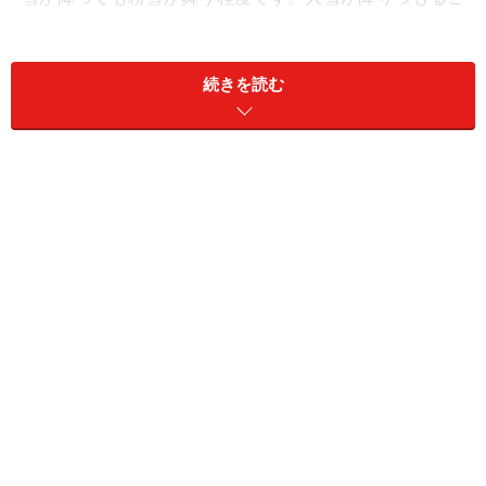
とはほとんどありませんが、時には一晩で10センチ近く
積もることも。特にイングランド南部の都市部は雪に弱
続きを読む
く、わずかの積雪でも電車やバスが止まるなど交通機関
に大きな影響が出てしまいます。雪の日の移動は、時間
に余裕を持って行動しましょう。
そして12月はクリスマス！ 11月下旬ごろから街中はきれ
いなイルミネーションで飾られ、あちこちでクリスマ
ス・マーケットが開催されます。クリスマス前の最後の
週末は、駆け込みでプレゼントを買いに走る人たちで街
は大混雑します。クリスマス明けから一気にセールも始
まるので、もし日程に余裕があるなら、ショッピングは
クリスマスの後がおすすめです。