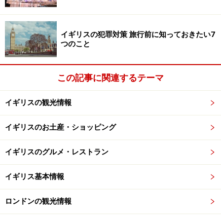
Day)
1月2日【スコットランドのみ】バンク・ホリ デー
(Bank Holiday)
イギリスの犯罪対策 旅行前に知っておきたい7
つのこと
この記事に関連するテーマ
冬のおもなイベント
イギリスの観光情報
フォートナム＆メイソンのクリスマス用ディスプレイ
イギリスのお土産・ショッピング
■12 月24日 クリスマス・イヴのミサ
【全国】
イギリスのグルメ・レストラン
イギリスはキリスト教国。この時期にイギリスを旅行す
るなら、教会でほんもののクリスマスを体験して みて
イギリス基本情報
は？ 12月24日から25日に日付が変わる午前零時は、全
ロンドンの観光情報
国各地の教会でミサが行われ、旅行者でも出席できま
す。