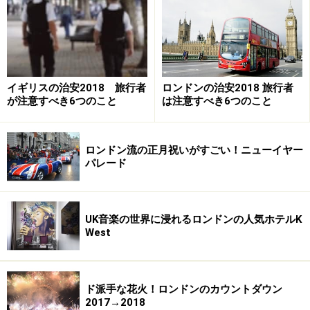
お店やレストラン、美術館などの観光スポットは、原則
として「25・26日の二日間は完全休業」となっていま
す。
イギリスの治安2018 旅行者
ロンドンの治安2018 旅行者
なお、テイト・モダンやヴィクトリア＆アルバート博物
が注意すべき6つのこと
は注意すべき6つのこと
館など、人気のミュージアムの中には1月1日からオープ
ンしているものもあります。通常ほど混雑していないの
ロンドン流の正月祝いがすごい！ニューイヤー
で、ゆっくり鑑賞できること間違いなし！です。
パレード
冬の祝祭日
UK音楽の世界に浸れるロンドンの人気ホテルK
West
12月25日【全国】クリスマス・デイ (Christmas Day)
12月26日【全国】ボクシング・デイ (Boxing Day)
ド派手な花火！ロンドンのカウントダウン
1月1日【全国】ニュー・イヤーズ・デイ(New Year's
2017→2018