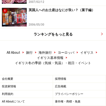
2007/02/12
【ロンドン】
英国人へのお土産はなにが良い？（菓子編）
約35万人の見物客でにぎわう、テムズ川で恒例の花火大
5
会。大晦日の夜は、ロンドンの地下鉄は夜通し無料運行
（23:45～4:30)となります。帰りの足を気にせず思う存
2006/05/30
分楽しめる、スペシャルなイベントです。
ランキングをもっと見る
※記事内容は執筆時点のものです。最新の内容をご確認くださ
い。
※海外を訪れる際には最新情報の入手に努め、「
外務省 海外安全
>
>
>
>
>
All About
旅行
海外旅行
ヨーロッパ
イギリス
ホームページ
」を確認するなど、安全確保に十分注意を払ってく
>
イギリス基本情報
ださい。
イギリス冬の季節（気候・気温）・祝日・イベント
会社概要
採用情報
投資家情報
広告掲載
利用規約
プライバシーポリシー
All Aboutについて
著作権・商標・免責