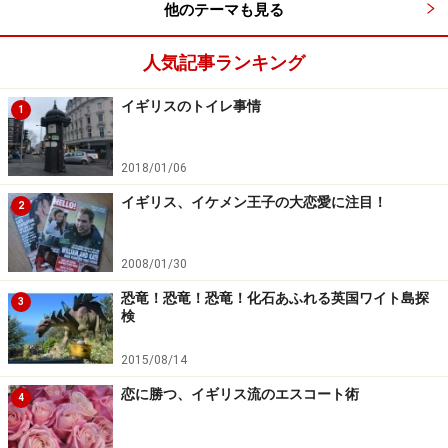
他のテーマも見る
■12 月26日～ 冬のセール
【全国】
人気記事ランキング
クリスマスが終わったら、冬のセールが一気にスタート
します。近年はスタートを早める傾向にありますが、や
イギリスのトイレ事情
1
はり大手デパー トやデザイナーズ・ブランドは、クリス
マス明けから。いいものは早い者勝ち！ お目当てのもの
2018/01/06
がある人は、初日に勝負！
イギリス、イケメン王子の大恋愛に注目！
2
■12月31日
エディンバラ・ホグマニー
(Edinburgh's
2008/01/30
Hogmanay)【エディンバラ】
大晦日から元旦にかけて行われる、世界最大級の年越し
恐竜！恐竜！恐竜！化石あふれる英国ワイト島探
3
検
パーティー。花火大会やコンサート、ストリート・パー
ティーなど、街中が大騒ぎの３日間です。
2015/08/14
恋に勝つ、イギリス流のエスコート術
4
■12月31日
ニュー・イヤーズ・イヴ ファイヤーワー
クス・ディスプレイ
(New Near's Eve Fireworks Display)