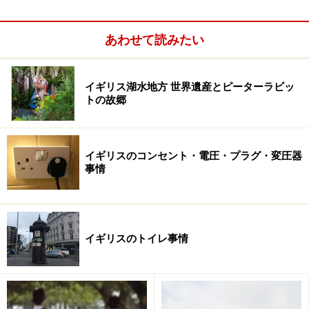
あわせて読みたい
イギリス湖水地方 世界遺産とピーターラビッ
トの故郷
イギリスのコンセント・電圧・プラグ・変圧器
事情
クリスマスの時期にイギリスを旅行する場合には、交通
機関の運行や各施設のオープン時間に注意しましょう。
例年、24日の午後から電車やバスなどの間引き運転が始
イギリスのトイレ事情
まり、タクシーはクリスマス特別料金で通常運賃の二倍
に。お店やレストランも通常より早く閉まります。クリ
スマス・デー（25日）は、ほぼ全ての公共交通機関が止
まります。近年は例外も増えてきましたが、たいていの