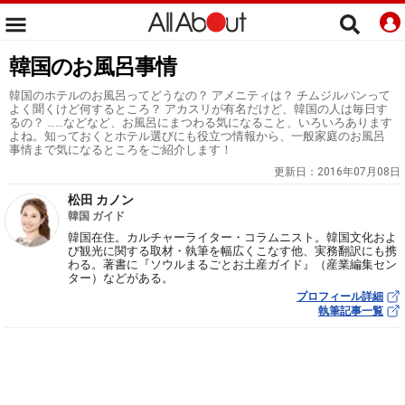
韓国のお風呂事情
韓国のホテルのお風呂ってどうなの？ アメニティは？ チムジルバンって
よく聞くけど何するところ？ アカスリが有名だけど、韓国の人は毎日す
るの？ ……などなど、お風呂にまつわる気になること、いろいろあります
よね。知っておくとホテル選びにも役立つ情報から、一般家庭のお風呂
事情まで気になるところをご紹介します！
更新日：
2016年07月08日
松田 カノン
韓国 ガイド
韓国在住。カルチャーライター・コラムニスト。韓国文化およ
び観光に関する取材・執筆を幅広くこなす他、実務翻訳にも携
わる。著書に『ソウルまるごとお土産ガイド』（産業編集セン
ター）などがある。
プロフィール詳細
執筆記事一覧