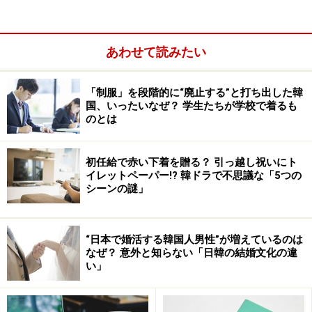
ーズナブルを売りにする宿泊施設では、シャワーだけの
場合がほとんどです。また、韓屋（伝統的な朝鮮の建築
あわせて読みたい
様式）スタイルの宿泊施設では、高級クラスの韓屋を筆
頭にバスタブを設置する宿が増えてきましたが、シャワ
「制服」を段階的に“廃止する”と打ち出した韓
ーしかない施設も多いので気になる方は予約前にご確認
国、いったいなぜ？ 学生たちが学校で着るも
を！ また、ホテルの等級に関係なく、お湯は使えます。
のとは
シャワーの水圧などの違いはあっても、水しか出ない……
ということはまずありません。
初任給で赤い下着を贈る？ 引っ越し祝いにト
イレットペーパー!? 韓ドラで不思議な「5つの
シーンの謎」
“日本で婚活する韓国人男性”が増えているのは
なぜ？ 意外と知らない「日韓の結婚文化の違
い」