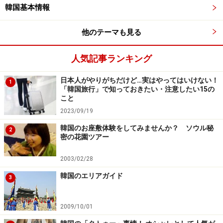
韓国基本情報
他のテーマも見る
●チムジルバン
人気記事ランキング
チムジルバンとは、日本でいうスーパー銭湯のようなも
日本人がやりがちだけど…実はやってはいけない！
ので、入浴施設とサウナ、休憩できる空間などがある場
1
「韓国旅行」で知っておきたい・注意したい15の
所です。アカスリをしてもらうこともできます。大型の
こと
チムジルバンの場合、ネイルやマッサージなどが受けら
2023/09/19
れる空間もあります。入り口で入場料を支払うと、タオ
韓国のお座敷体験をしてみませんか？ ソウル秘
2
ルやサウナ専用の服を渡してもらえます。施設内での飲
密の花園ツアー
食やサービスの支払いはロッカーキーで記録を行い、帰
2003/02/28
るときに清算するシステムをとる施設が増えています。
韓国のエリアガイド
3
●モギョクタン
モギョクタンとは、湯船にお湯をはったお風呂のこと
2009/10/01
で、チムジルバンのようにサウナやその他の設備はな