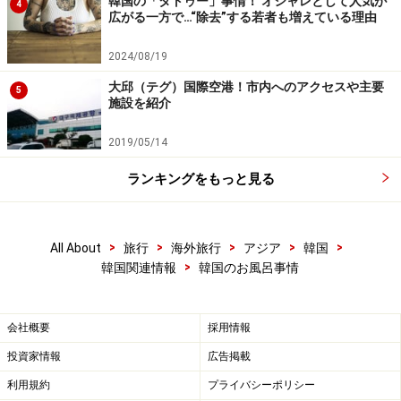
韓国の「タトゥー」事情！ オシャレとして人気が
4
広がる一方で…“除去”する若者も増えている理由
く、湯船のこと、または単に入浴だけを行う施設のこと
をこうよんだりします。
2024/08/19
大邱（テグ）国際空港！市内へのアクセスや主要
5
●汗蒸幕（ハンジュンマク）
施設を紹介
黄土や石などで作ったドーム状の巨大な釜を松の木や薬
2019/05/14
草類などを燃やすことで熱したもので、その中に座って
汗を出すという、昔から韓国にある民間療法の一つで
ランキングをもっと見る
す。チムジルバンの多くにこのハンジュンマクがありま
す。かなりの高温なので、少し座っているだけで汗がた
くさん出て、新陳代謝が良くなり、デトックス効果も期
>
>
>
>
>
All About
旅行
海外旅行
アジア
韓国
>
韓国関連情報
韓国のお風呂事情
待できるようです。ですが、水分補給と外気にあたる休
憩もお忘れなく。あまり無理をするとのぼせてしまうの
でご注意を！
会社概要
採用情報
投資家情報
広告掲載
●サウナ
利用規約
プライバシーポリシー
チムジルバンに行くと、いろいろな種類のサウナがあり