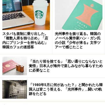
気になるアメニティですが、韓国は衛生および環境保護
スタバも規制に乗り出した。
光州事件を振り返る。韓国の
「複数人席を独り占め」「店
ノーベル賞作家ハン・ガン氏
の観点から、使い捨ての歯ブラシやソープなどを置かな
内にプリンターを持ち込む」
の小説『少年が来る』文学ツ
いホテルが多くあります。中～高級ホテルクラスではボ
韓国カフェの迷惑客
アーで感じたこと
ディソープ、シャンプー、リンス、ソープまで揃ってい
る場合が多い傾向にありますが、そうでないホテルもあ
「当たり前を捨てる」「思い通りにならないと
ります。特に格安ホテルや旅館の場合、ソープしかない
覚悟」日本人が海外で楽しみながら暮らすため
に必要なこと
ことが多く、基本的にシャンプー、歯ブラシ、歯磨き粉
などは持参する必要があります。タオルやドライヤーな
どは、格安ホテルでも用意されている場合がほとんどで
「1980年5月に何があった？」と聞かれたら韓
国人は皆こう答える、「光州事件」…闘いの軌
すが、ホームページなどで確認できない場合は、直接問
跡をたどる
い合わせて確認されることをおすすめします。