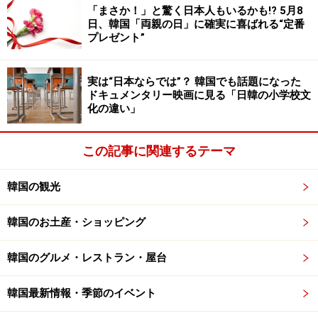
「まさか！」と驚く日本人もいるかも!? 5月8
日、韓国「両親の日」に確実に喜ばれる“定番
知りたい！あのオフロ用語の意味は？
プレゼント”
実は“日本ならでは”？ 韓国でも話題になった
ドキュメンタリー映画に見る「日韓の小学校文
化の違い」
汗蒸幕（ハンジュンマク）で汗をかいてデトックスすればス
この記事に関連するテーマ
ッキリ。韓国の人々は、時々チムジルバンに出かけてじっく
りお湯につかり、サウナも楽しみます
韓国の観光
さて、韓国に行ったらアカスリをしてみたい！ガイドブ
韓国のお土産・ショッピング
ックなどでもよく紹介されているよもぎ蒸しをしたい！
などなど、お風呂に関連する体験をしてみたい方、多い
韓国のグルメ・レストラン・屋台
ですよね。ここでは韓国旅行前に知っておきたい基本的
韓国最新情報・季節のイベント
なお風呂関連の施設と、名前だけではどんなことをする
のか想像しにくい内容の施術を紹介します。