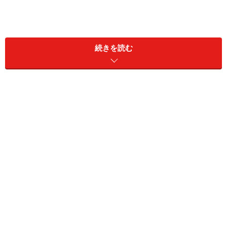
続きを読む
一日の疲れを洗い流すバスタイム。使い勝手が良ければ言う
ことなしですね
韓国のお風呂は、日本のホテルをはじめ、海外の一般的
なホテルと同じで、トイレとシャワー、洗面台が同一空
間にあります。上方にシャワーが設置されており、基本
的にバスタブで身体を洗うタイプがほとんどですが、ホ
テルによっては、バスタブとは別の場所にシャワーを浴
びる空間があるタイプもあります。ちなみに洗面化粧台
が独立するアウトベイシンスタイルはほとんどありませ
ん。
中級～高級ホテルでは、バスタブがある場合がほとんど
で、お湯をためて利用することができます。ですが、リ