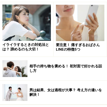
話しかけづらい人1. ダルそうな座り方をし
ている
イライラするときの対処法と
要注意！ 痛すぎるおばさん
は？ 諦めるのも大切！
LINEの特徴5つ
浅く腰掛けて、スッと背筋を伸ばすと、印象アップ。
話しかけられやすい人と話しかけにくい人の差は「姿
相手の持ち物を褒める！ 初対面で好かれる話
勢」にあります。
し方
まずは、自分のイスの座り方に注目してみましょう。背
もたれに寄りかかってふんぞり返ったり、猫背で丸まっ
男は結果、女は過程が大事？ 考え方の違いを
解決！
ていたり、机にグデッと伏せていたり、足を前に投げ出
したり、いかにも「ダルそう」な態度をとっていません