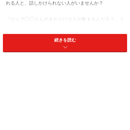
れる人と、話しかけられない人がいませんか？
「なんで◯◯さんのまわりには人が集まるんだろう。う
らやましい」
「なんで私は職場の輪の中に入れないんだろう……」
続きを読む
「なんであの人ばかりみんなに食事に誘われるの？」
その理由、「あの子は可愛いから……」ではなく、実はあ
なたの行動にあるのかもしれません。
＜目次＞