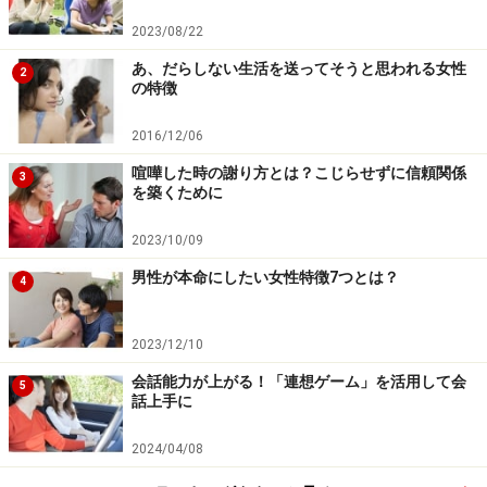
顔」という名のしかめっつら
2023/08/22
あ、だらしない生活を送ってそうと思われる女性
2
の特徴
話しかけようとしたときに、しかめっつらだったら、「え
2016/12/06
っ、怒ってる!?」と引いてしまうもの。
喧嘩した時の謝り方とは？こじらせずに信頼関係
3
を築くために
顔の表情が周囲に与える影響は甚大です。しかも、自分
では「普通の顔」＝真顔のつもりでも、まわりからする
2023/10/09
と「怖い顔」「しかめっつら」になっているかもしれま
男性が本命にしたい女性特徴7つとは？
4
せん。
2023/12/10
パソコンやスマホをガン見していると、眉間にシワを寄
せた怖い顔になっていることはありませんか？ そうする
会話能力が上がる！「連想ゲーム」を活用して会
5
話上手に
と、事情を知らない周りの人は、「あ、今はすごく忙し
いのかな。話かけてほしくないんだろうな……」と思うも
2024/04/08
の。