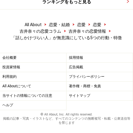
ランキングをもっと見る
せめて、しかめっつらはしないことを意識することから
始めて、できれば、好きな相手にメールを送る顔のイメ
>
>
>
>
All About
恋愛・結婚
恋愛
恋愛
ージで、少し口角をあげて微笑むような顔を心がけまし
>
>
吉井奈々の恋愛コラム
吉井奈々の恋愛情報
ょう。そうすれば、「いつでも、何かあったら声をかけ
「話しかけづらい人」が無意識にしている5つの行動・特徴
てくださいね」というメッセージを伝えることができま
すよ。
会社概要
採用情報
投資家情報
広告掲載
利用規約
プライバシーポリシー
話しかけづらい人3. ひとりのとき、うつむ
き姿勢になっている
All Aboutについて
著作権・商標・免責
当サイトの情報についての注意
サイトマップ
ヘルプ
© All About, Inc. All rights reserved.
掲載の記事・写真・イラストなど、すべてのコンテンツの無断複写・転載・公衆送信等
落ち込んだり、悩んだりするとき、人は下を向いてうつむく
を禁じます
もの。