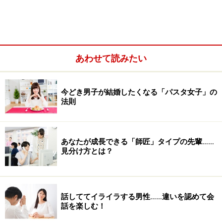
あわせて読みたい
話しかけづらい人1. ダルそうな座り方をしている
今どき男子が結婚したくなる「パスタ女子」の
法則
話しかけづらい人2. ふとした瞬間に「真顔」という名の
しかめっつら
話しかけづらい人3. ひとりのとき、うつむき姿勢になっ
あなたが成長できる「師匠」タイプの先輩……
見分け方とは？
ている
話しかけづらい人4. 相手の顔を見ないで返事をしている
話しかけづらい人5. 飲み会などで一度座ったら座りっぱ
話しててイライラする男性……違いを認めて会
なし
話を楽しむ！
「まわりに意識が向けられる人」は「話しかけたい人」