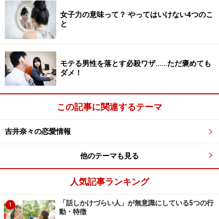
か？ 当然、まわりも無意識に「機嫌が悪いのかな？」と
女子力の意味って？ やってはいけない4つのこ
感じてしまいます。
と
簡単に座り方を直す方法は、「イスに深く座らない」こ
とです。浅く座ると背もたれにも寄りかかれないので、
モテる男性を落とす必殺ワザ……ただ褒めても
ダメ！
イスに「浅く座る」と簡単に背筋が伸び、すっとキレイ
な人に見えます。逆に、ドシッと腰かけた姿勢だと、そ
れだけで「心の距離」ができて、相手は壁を感じてしま
この記事に関連するテーマ
うんです。
吉井奈々の恋愛情報
イスの座り方ひとつで、話を聞いてくれる人に見られる
なら簡単ですよね。慣れないうちは疲れるかもしれませ
他のテーマも見る
んが、腹筋をつかって背筋ピンに挑戦してみましょう！
人気記事ランキング
「話しかけづらい人」が無意識にしている5つの行
1
話しかけづらい人2. ふとした瞬間に「真
動・特徴