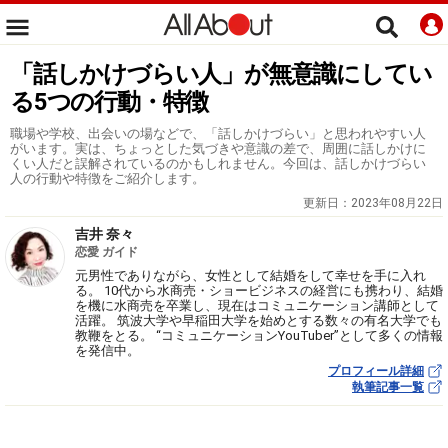
「話しかけづらい人」が無意識にしてい
る5つの行動・特徴
職場や学校、出会いの場などで、「話しかけづらい」と思われやすい人
がいます。実は、ちょっとした気づきや意識の差で、周囲に話しかけに
くい人だと誤解されているのかもしれません。今回は、話しかけづらい
人の行動や特徴をご紹介します。
更新日：
2023年08月22日
吉井 奈々
恋愛 ガイド
元男性でありながら、女性として結婚をして幸せを手に入れ
る。 10代から水商売・ショービジネスの経営にも携わり、結婚
を機に水商売を卒業し、現在はコミュニケーション講師として
活躍。 筑波大学や早稲田大学を始めとする数々の有名大学でも
教鞭をとる。 “コミュニケーションYouTuber”として多くの情報
を発信中。
プロフィール詳細
執筆記事一覧