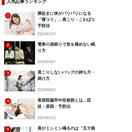
人気記事ランキング
寝起きに体がバリバリになる
1
「寝コリ」…肩こり・こわばり
予防法
2024/01/22
電車の居眠りで首を痛めない眠
2
り方
2018/03/07
肩こりしないバッグの持ち方・
3
掛け方
2024/05/22
美容院脳卒中症候群とは…症
4
状・原因・予防法
2023/02/12
肩がミシミシ鳴るのは「五十路
5