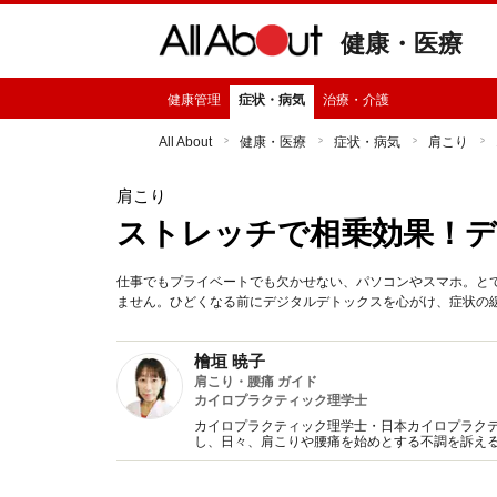
健康・医療
健康管理
症状・病気
治療・介護
All About
健康・医療
症状・病気
肩こり
肩こり
ストレッチで相乗効果！
仕事でもプライベートでも欠かせない、パソコンやスマホ。と
ません。ひどくなる前にデジタルデトックスを心がけ、症状の
檜垣 暁子
肩こり・腰痛 ガイド
カイロプラクティック理学士
カイロプラクティック理学士・日本カイロプラク
し、日々、肩こりや腰痛を始めとする不調を訴え
予防に役立つよう、詳しい情報をお伝えしていき