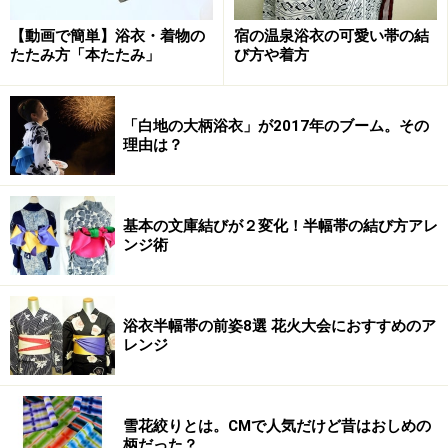
【動画で簡単】浴衣・着物の
宿の温泉浴衣の可愛い帯の結
たたみ方「本たたみ」
び方や着方
「白地の大柄浴衣」が2017年のブーム。その
理由は？
基本の文庫結びが２変化！半幅帯の結び方アレ
ンジ術
浴衣半幅帯の前姿8選 花火大会におすすめのア
レンジ
雪花絞りとは。CMで人気だけど昔はおしめの
柄だった？