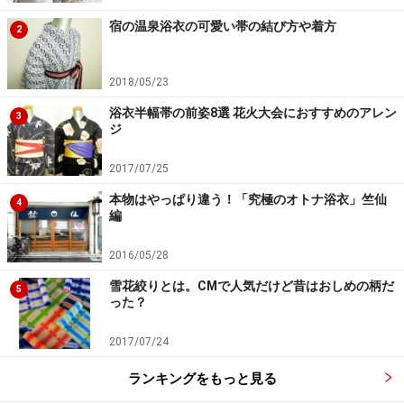
宿の温泉浴衣の可愛い帯の結び方や着方
2
2018/05/23
浴衣半幅帯の前姿8選 花火大会におすすめのアレン
3
ジ
2017/07/25
本物はやっぱり違う！「究極のオトナ浴衣」竺仙
4
編
2016/05/28
雪花絞りとは。CMで人気だけど昔はおしめの柄だ
5
った？
2017/07/24
ランキングをもっと見る