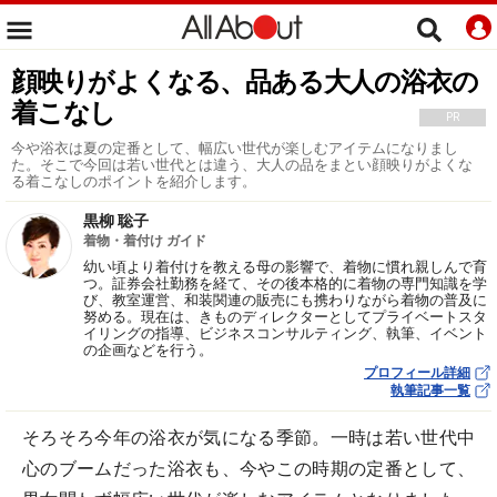
顔映りがよくなる、品ある大人の浴衣の
着こなし
PR
今や浴衣は夏の定番として、幅広い世代が楽しむアイテムになりまし
た。そこで今回は若い世代とは違う、大人の品をまとい顔映りがよくな
る着こなしのポイントを紹介します。
黒柳 聡子
着物・着付け ガイド
幼い頃より着付けを教える母の影響で、着物に慣れ親しんで育
つ。証券会社勤務を経て、その後本格的に着物の専門知識を学
び、教室運営、和装関連の販売にも携わりながら着物の普及に
努める。現在は、きものディレクターとしてプライベートスタ
イリングの指導、ビジネスコンサルティング、執筆、イベント
の企画などを行う。
プロフィール詳細
執筆記事一覧
そろそろ今年の浴衣が気になる季節。一時は若い世代中
心のブームだった浴衣も、今やこの時期の定番として、