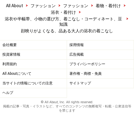
>
>
>
>
All About
ファッション
ファッション
着物・着付け
>
浴衣・着付け
>
浴衣や半幅帯、小物の選び方、着こなし・コーディネート、豆
知識
顔映りがよくなる、品ある大人の浴衣の着こなし
会社概要
採用情報
投資家情報
広告掲載
利用規約
プライバシーポリシー
All Aboutについて
著作権・商標・免責
当サイトの情報についての注意
サイトマップ
ヘルプ
© All About, Inc. All rights reserved.
掲載の記事・写真・イラストなど、すべてのコンテンツの無断複写・転載・公衆送信等
を禁じます