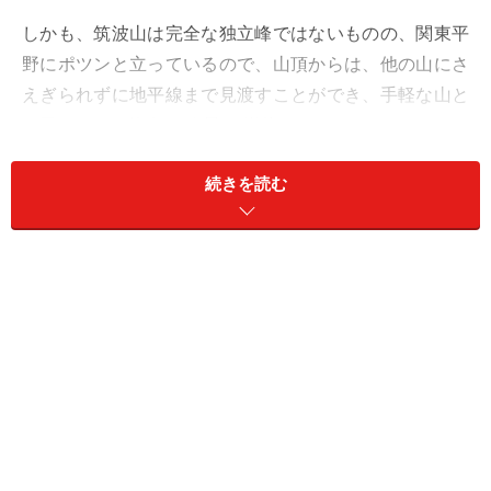
しかも、筑波山は完全な独立峰ではないものの、関東平
野にポツンと立っているので、山頂からは、他の山にさ
えぎられずに地平線まで見渡すことができ、手軽な山と
は思えない、壮大な"絶景"を堪能できます。
続きを読む
筑波山に登るなら、あわせて歩きたいのが、江戸時代の
旅人も歩いた「つくば道」。筑波山にまつられる筑波山
神社の正式な参詣道で、「日本の道100選」にも選ばれ
ています。
アキバから快速で45分！
筑波山へは、昔は常磐線の土浦駅で「筑波鉄道」(1987
年廃止)というローカル線に乗り換えて、のんびりと向か
ったものですが、今は「つくばエクスプレス(TX)」の快