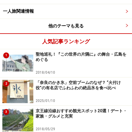
一人旅関連情報
つくば道は、江戸幕府の三代将軍・徳川家光の時に、筑
波山神社(当時は「中禅寺」)のお堂を再建するための資
他のテーマも見る
材を運搬する道として整備され、やがて、江戸方面から
の参詣者の歩く「参詣道」になったのだそうです。
人気記事ランキング
＜DATA＞
聖地巡礼！『この世界の片隅に』の舞台・広島を
1
めぐる
■つくば道／つくバス
北条さんぽマップ(つくば市北条の観光情報ポータルサイ
2018/04/10
ト)
「奈良のかき氷」空前ブームのなぜ？ “火付け
2
「つくバス」利用案内
役”の有名店でふわふわの絶品氷を食べ比べ
2025/01/10
昔の旅人の気分で、つくば道を歩く
京王線沿線おすすめ観光スポット20選！デート・
3
家族・グルメと充実
さて、つくば道を歩いて行きましょう。味わい深い風景
2018/05/29