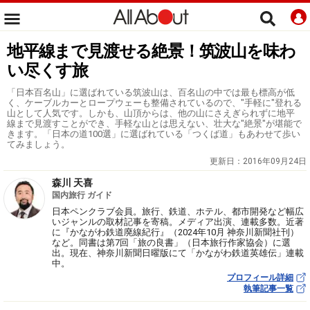
地平線まで見渡せる絶景！筑波山を味わ
い尽くす旅
「日本百名山」に選ばれている筑波山は、百名山の中では最も標高が低
く、ケーブルカーとロープウェーも整備されているので、"手軽に"登れる
山として人気です。しかも、山頂からは、他の山にさえぎられずに地平
線まで見渡すことができ、手軽な山とは思えない、壮大な"絶景"が堪能で
きます。「日本の道100選」に選ばれている「つくば道」もあわせて歩い
てみましょう。
更新日：
2016年09月24日
森川 天喜
国内旅行 ガイド
日本ペンクラブ会員。旅行、鉄道、ホテル、都市開発など幅広
いジャンルの取材記事を寄稿。メディア出演、連載多数。近著
に『かながわ鉄道廃線紀行』（2024年10月 神奈川新聞社刊）
など。同書は第7回「旅の良書」（日本旅行作家協会）に選
出。現在、神奈川新聞日曜版にて「かながわ鉄道英雄伝」連載
中。
プロフィール詳細
執筆記事一覧