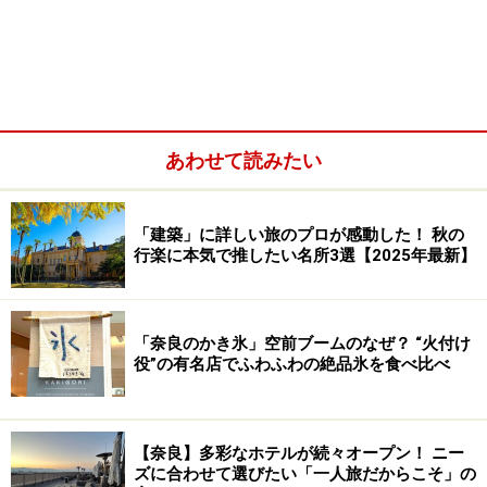
速を使えば、秋葉原駅～つくば駅までわずか45分。
あわせて読みたい
「建築」に詳しい旅のプロが感動した！ 秋の
行楽に本気で推したい名所3選【2025年最新】
「奈良のかき氷」空前ブームのなぜ？ “火付け
役”の有名店でふわふわの絶品氷を食べ比べ
つくば駅前のバスロータリー(つくばセンター)
【奈良】多彩なホテルが続々オープン！ ニー
ズに合わせて選びたい「一人旅だからこそ」の