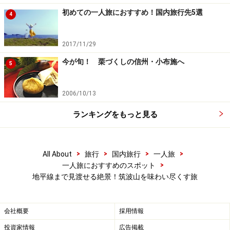
が続く、気持ちの良い散歩道です。
初めての一人旅におすすめ！国内旅行先5選
4
今では珍しくなった火の見櫓(ひのみやぐら)や里山の風
景、刈り入れ前の穂が風に揺れる田んぼの向こうに見え
2017/11/29
る筑波山などに、思わずシャッターを切りたくなりま
今が旬！ 栗づくしの信州・小布施へ
5
す。
2006/10/13
ランキングをもっと見る
刈り入れ前の穂が風に揺れる田んぼの向こうには、男体山と
女体山の2つの山頂が見える
>
>
>
>
All About
旅行
国内旅行
一人旅
>
一人旅におすすめのスポット
道中で、ぜひ立ち寄って欲しいのが「普門寺」というお
地平線まで見渡せる絶景！筑波山を味わい尽くす旅
寺。鎌倉時代に創建されたという歴史ある寺院で、境内
には涼しげに小さな滝が流れ落ち、高台に登れば筑波山
会社概要
採用情報
がきれいに見えます。
投資家情報
広告掲載