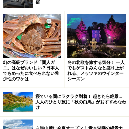
宿
「つくば道」を歩くには、駅前のバスロータリー(つくば
センター)から、登山口への直行バスではなく、つくば市
が運行するコミュニティバス「つくバス 北部シャトル」
に乗り、30分ほどの「筑波交流センター」へ向かいま
す。
バスに揺られていると、車窓に筑波山の2つの山頂であ
幻の高級ブランド「間人ガ
冬の北欧を旅する気分！ 一人
る男体山(標高871m)・女体山(877m)が現れ、それが次第
ニ」はなぜおいしい？日本人
でもゲストみんなと盛り上が
に大きくなってきます。
でもめったに食べられない希
れる、メッツァのウインター
少性のワケは
シーズン
さて、交流センターに到着し、バス停から筑波高校の角
を入ってしばらく歩くと、「北条」という地区の、どこ
寝ている間にラクラク到着！ 起きたら絶景…
大人のひとり旅に「秋の白馬」がおすすめなわ
か懐かしい雰囲気の商店街に出ます。
け
白馬山麓に今夏オープン！ 青木湖畔の絶景カ