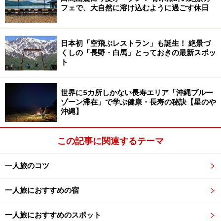
フェで、大自然に溶け込むように過ごす休日
元は呉服店という古民家を改装した『北条ふれあい館』。こ
の辺りの「北条」という地名は、鎌倉や小田原の「北条氏」
とは関係ないそうだ
日本初「空飛ぶレストラン」も誕生！ 絶景づ
くしの「長野・白馬」とっておきの最新スポッ
ト
この北条地区は、江戸時代に筑波山参拝の門前町として
栄え、今でも店蔵や土蔵などが残り、歴史的な街並みに
世界に5カ所しかない長寿エリア「沖縄ブルー
風情を感じます。
ゾーン滞在」で学ぶ健康・長寿の秘訣【星のや
沖縄】
商店街の一角にある、元は呉服店だったという古民家を
この記事に関連するテーマ
改装した『北条ふれあい館』は、街の情報発信拠点。そ
の数軒先の角には、高さ3mを超える「つくば道」の道標
一人旅のコツ
が立っています。ここからつくば道がスタート。
一人旅におすすめの宿
高さ3mを超える「つくば道」の道標
一人旅におすすめのスポット