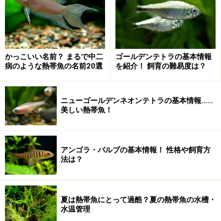
でのCommon Nameをみても、非常に多くの呼び名が存
在し、ポピュラーな存在であることが伺い知れる。ハワ
イやシンガポールなど、幾つかの温暖な地域への帰化も
確認されている。
かっこいい名前？ まるで中二
ゴールデンテトラの基本情報
参考WEB
病のような熱帯魚の名前20選
を紹介！ 飼育の難易度は？
FishBase
ニューゴールデンネオンテトラの基本情報……
美しい熱帯魚！
※記事内容は執筆時点のものです。最新の内容をご確認くださ
い。
※ペットは、種類や体格（体重、サイズ、成長）などにより個体
差があります。記事内容は全ての個体へ一様に当てはまるわけで
アンゴラ・バルブの基本情報！ 性格や飼育方
はありません。
法は？
夏は熱帯魚にとって過酷？夏の熱帯魚の水槽・
水温管理