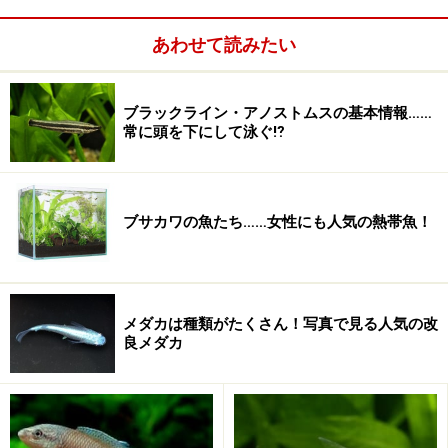
それらが用意できないのであれば、飼育すべき魚ではな
あわせて読みたい
い。廉価で販売されるため、ショップへの引き取り依頼
も多く、また残念ながら河川などへの密放流も報告され
ている。
ブラックライン・アノストムスの基本情報……
常に頭を下にして泳ぐ⁉
改良種として
レッドオスカー
タイガーオスカー
ブサカワの魚たち……女性にも人気の熱帯魚！
アルビノオスカー
などが知られている。またそれらの、ロングフィンタイ
プなども流通する。
メダカは種類がたくさん！写真で見る人気の改
養殖個体とは別に、採集地を付したワイルド個体も少数
良メダカ
ながら流通する。改良品種と比較して、色彩的に人工的
な派手さは無いものの、野趣溢れる美しいタイプが存在
する。現地では重要な食用魚とされているそうだ。現地