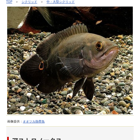
TOP
＞
シクリッド
＞
中・大型シクリッド
画像提供：
オオツカ熱帯魚