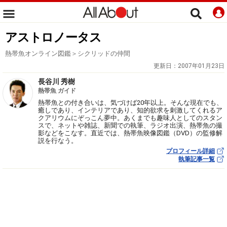
アストロノータス
熱帯魚オンライン図鑑＞シクリッドの仲間
更新日：
2007年01月23日
長谷川 秀樹
熱帯魚 ガイド
熱帯魚との付き合いは、気づけば20年以上。そんな現在でも、
癒しであり、インテリアであり、知的欲求を刺激してくれるア
クアリウムにぞっこん夢中。あくまでも趣味人としてのスタン
スで、ネットや雑誌、新聞での執筆、ラジオ出演、熱帯魚の撮
影などをこなす。直近では、熱帯魚映像図鑑（DVD）の監修解
説を行なう。
プロフィール詳細
執筆記事一覧