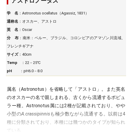
アストロノータス
学 名
：Astronotus ocellatus（Agassiz, 1831）
通称名
：オスカー、アストロ
英 名
：Oscar
分 布
：南米：ペルー、ブラジル、コロンビアのアマゾン川流域、
フレンチギアナ
サイズ
：40cm
Temp
：22－25℃
pH
：pH6.0－8.0
属名（Astronotus）を省略して「アストロ」。また英名
のオスカーの名で親しまれる、古くから流通するポピュ
ラー種。Astronotus属には2種が記載されており、やや
小型の
A.crassipinnis
も極少数ながら流通する。以前は4
種に分類されており、本種には幾つかのタイプが知られ
ている