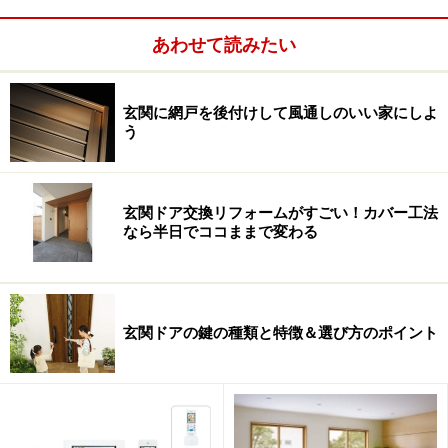
ので、たとえば、夏の夜にシャッターを閉めたまま、自
然の風でゆったりと涼むことも。また、ほどよい光を取
あわせて読みたい
り込みつつ直射日光を遮ることができ、遮熱効果に優れ
るので、夏場の冷房効率が高まるでしょう。
玄関に網戸を後付けして風通しのいい家にしよ
う
■便利な機能を搭載したタイマー付リモコン
「エアリス マルチ電動」のリモコンには、操作が簡単で
便利な機能が搭載されています。たとえば、フラップス
玄関ドア交換リフォームがすごい！カバー工法
ラットがワンタッチで開く「採風ボタン」、1 つのリモ
なら半日でココままで変わる
コンで複数台操作が可能な「チャンネルボタン」、設定
した時刻に自動で開閉する「タイマーボタン」、好みに
位置に開閉できる「お気に入りボタン」など、使い勝手
玄関ドアの鍵の種類と特徴＆選び方のポイント
に配慮したつくりとなっています。また、幼いお子さん
の誤操作を防ぐ「チャイルドロック」も搭載されている
のも安心でしょう。