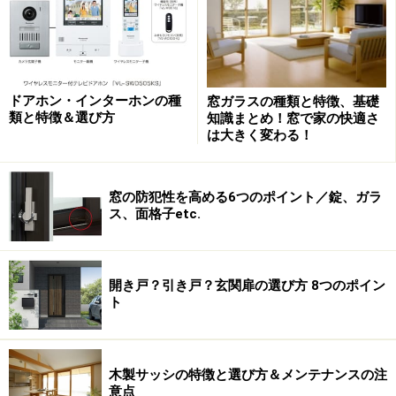
■配線工事が不要なのでリフォームも簡単
リフォームで設置を希望するケースも多い電動シャッタ
ーですが、スイッチの配線工事が大掛かりになりがち。
「エアリス マルチ電動」は、無線リモコンのため、スイ
ドアホン・インターホンの種
窓ガラスの種類と特徴、基礎
ッチの配線工事が不要なのも魅力です。カラーバリエー
類と特徴＆選び方
知識まとめ！窓で家の快適さ
ションは、 シャイングレー、ブラック、オータムブラ
は大きく変わる！
ウン、ナチュラルシルバー、ホワイトの5色が揃ってい
ます。
窓の防犯性を高める6つのポイント／錠、ガラ
ス、面格子etc.
手動シャッターでは、開閉時の音がうるさかったり、開
閉が面倒で手が汚れる、開閉時に虫が入る、といった不
満を持つ方も多いようです。快適性はもちろんのこと操
開き戸？引き戸？玄関扉の選び方 8つのポイン
ト
作性も高まった商品は、間取りや敷地条件、家族構成な
どによって、検討しやすく、手動タイプのシャッターか
ら電動へのグレードアップにも向いている商品と言える
木製サッシの特徴と選び方＆メンテナンスの注
のではないでしょうか。
意点