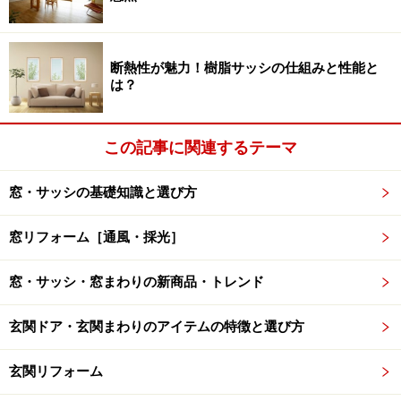
■参考価格
・窓サイズW1,690×H2,030の場合
断熱性が魅力！樹脂サッシの仕組みと性能と
サーモスII-S シャッター付引違い窓 16520：496,800円
は？
※タイマー付リモコン、Low-E 複層ガラス、組立代込
み。
この記事に関連するテーマ
網戸代、消費税、取付費、配送費等は含まず。
窓・サッシの基礎知識と選び方
・対応商品 サーモスX、サーモスII－H/S、シンフォニ
ーウッディ/マイルド、デュオPG、単体シャッター （エ
窓リフォーム［通風・採光］
ルスター用含む）、リフォームシャッターです。
窓・サッシ・窓まわりの新商品・トレンド
[詳細情報]
LIXIL
玄関ドア・玄関まわりのアイテムの特徴と選び方
玄関リフォーム
※記事内容は執筆時点のものです。最新の内容をご確認くださ