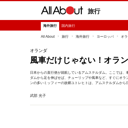
旅行
海外旅行
国内旅行
All About
旅行
海外旅行
ヨーロッパ
オラ
オランダ
風車だけじゃない！オラ
日本からの直行便が就航しているアムステルダム。ここでは、
ダムから足を伸ばせば、チューリップや風車など、すぐにオラ
ンの多いミッフィーの故郷ユトレヒトは、アムステルダムから
武部 光子