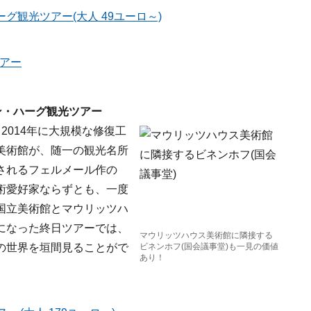
観光ツアー(大人 49ユーロ～)
ツアー
ン・ハーグ観光ツアー
2014年に大規模な修復工
美術館が、随一の観光名所
されるフェルメール作の
術愛好家ならずとも、一度
国立美術館とマウリッツハ
になった終日ツアーでは、
マウリッツハウス美術館に隣接する
の世界を垣間見ることがで
ビネンホフ(国会議事堂)も一見の価値
あり！