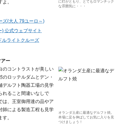
すよ。
に灯がともり、とてもロマンチック
な雰囲気に・・・
(大人 79ユーロ～)
パニー) 公式ウェブサイト
ャンドルライトクルーズ
ツアー
白のコントラストが美しい
郊のロッテルダムとデン・
舗デルフト陶器工場の見学
られること間違いなしで
では、王室御用達の品やア
付師による製造工程も見学
オランダ土産に最適なデルフト焼。
ます。
本場に足を伸ばしてお気に入りを見
つけましょう！