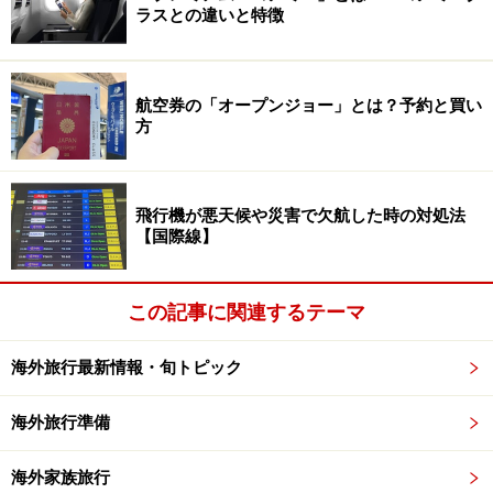
全戸プール付き・優雅なバスタブにキッチ
ラスとの違いと特徴
ン、天蓋付きベッド
航空券の「オープンジョー」とは？予約と買い
方
バリ島はスパbyロクシタンの宝庫。アメニティも充実する
客室は、1ベッドルーム、2ベッドルーム、バンブーヴィ
ラ、グランドヴィラ（最大12名収容可能な4ベッドルー
飛行機が悪天候や災害で欠航した時の対処法
【国際線】
ム）のタイプがあり、いずれもプライベートプールとオ
ープンリビング、専用のキッチンと大型冷蔵庫、寝室に
は天蓋付きベッドと液晶テレビが備えられ、バスルーム
この記事に関連するテーマ
には優雅な大型のバスタブに、シャワーブースが併設さ
海外旅行最新情報・旬トピック
れています。アメニティはロクシタンないしはアイルオ
リジナルが基本で、歯ブラシやシャワーキャップ、コー
海外旅行準備
ムや虫よけスプレーはもちろん、ドライヤーも備え付け
てあります。
海外家族旅行