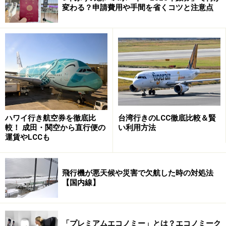
変わる？申請費用や手間を省くコツと注意点
インドネシア政府主導のもと90年代、クタやレギャン、
ヌサドゥア地区を中心に外資ホテルの建設ラッシュに沸
いたバリ島ですが、近年では滞在型のヴィラを好んで、
暮らすように過ごす日本人観光客が増えています。バリ
島は近年、デンパサール空港からアクセスのよいエリア
が手狭になり、開発地域がウブドなどへと北上していま
す。ヴィラアイルバリ ブティックリゾート＆スパは、空
ハワイ行き航空券を徹底比
台湾行きのLCC徹底比較＆賢
港からのアクセスがよいにもかからわず広大な敷地と緑
較！ 成田・関空から直行便の
い利用方法
を擁しており、そうした点でも希少価値が高いといえま
運賃やLCCも
す。貸し切りの海外ウェディングにも最適なヴィラとい
えましょう。
飛行機が悪天候や災害で欠航した時の対処法
【国内線】
楽園のような客室
「プレミアムエコノミー」とは？エコノミーク