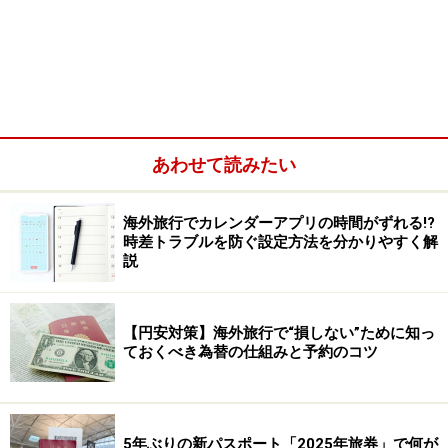
美しい緑の庭園ではバリ舞踊や伝統音楽の演奏会が催さ
れ、併設のスパ・ アイルでは、アーユルベーダの秘技が
受けられます。何しろムーディーなしつらえで、カップ
ルやハネムナーはもちろん、女子旅にもおすすめです。
あわせて読みたい
海外旅行でカレンダーアプリの時間がずれる!?
時差トラブルを防ぐ設定方法を分かりやすく解
説
【円安対策】海外旅行で“損しない”ために知っ
ておくべき為替の仕組みと予約のコツ
5年ぶりの新パスポート「2025年旅券」で何が