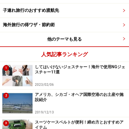
子連れ旅行のおすすめ渡航先
海外旅行の得ワザ・節約術
オープンエアーのリビングで寛ぎのひとときを
他のテーマも見る
オープンエアのリビングには、大型液晶テレビに調度
人気記事ランキング
品、カウチなどが配され、NHKワールドも見放題です。
また、庭に面したキッチンには、調理道具やグラス、
してはいけないジェスチャー！海外で使用NGジェ
1
スチャー11選
皿、カトラリー類が完備されていて、料理も可能。コー
ヒーメーカーなどの電化製品が標準装備されています。
2023/02/06
大型冷蔵庫を開くと、無料のドリンクサービス、ソフト
アメリカ、シカゴ・オヘア国際空港のお土産や施
2
ドリンク3種×2本が冷やされていて、これらのうち2本は
設紹介
ビンタンビールに交換してもらうことも可能です。ウォ
2019/12/13
ーターサーバーも設置されています。
スーツケースベルトが便利！締め方とおすすめア
3
イテム