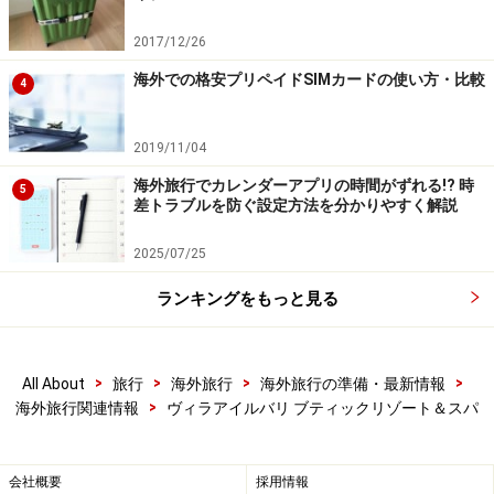
▼1ベッドルームヴィラ
1ベッドルームは、プライベートプールに向いたオープ
2017/12/26
ンリビングに専用キッチン、そして天蓋付きベッドを主
海外での格安プリペイドSIMカードの使い方・比較
4
寝室に、陽を浴びながらの優雅なバスタブとシャワーブ
ースを備えた間取りで、カップルやハネムーンに人気で
2019/11/04
す。門からのアプローチも芝が眩しく、約230平米の広
海外旅行でカレンダーアプリの時間がずれる!? 時
さです。
5
差トラブルを防ぐ設定方法を分かりやすく解説
▼2ベッドルームヴィラ
2025/07/25
女子旅やファミリーには、2ベッドルームがおすすめで
ランキングをもっと見る
す。
主寝室はダブル、もう一つの寝室はツインベッドルーム
で、それぞれにバスルームが併設されており、プライベ
>
>
>
>
All About
旅行
海外旅行
海外旅行の準備・最新情報
ートプールにオープンリビング、専用のキッチンで、約
>
海外旅行関連情報
ヴィラアイルバリ ブティックリゾート＆スパ
320平米です。
会社概要
採用情報