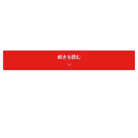
は、バリ島で日本人に一番人気のヴィラです。
続きを読む
広大な敷地に、わずか16棟という贅沢空間が自慢で、各
戸にプライベートプールが付いています。一軒家であり
ながら、ホスピタリティはホテルをはるかに超えるラグ
ジュアリーな対応で、心に残る滞在ができることでしょ
う。特に、日本語堪能なスタッフが多いのが人気の理由
です。
スミニャックの広大な敷地に広がる極上のリゾート