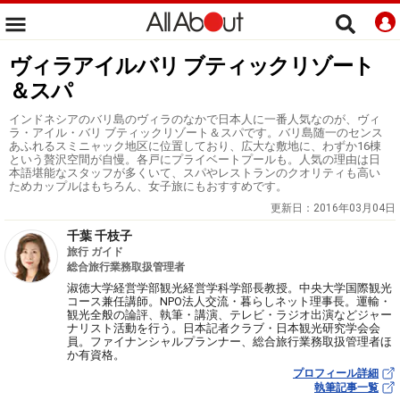
ヴィラアイルバリ ブティックリゾート
＆スパ
インドネシアのバリ島のヴィラのなかで日本人に一番人気なのが、ヴィ
ラ・アイル・バリ ブティックリゾート＆スパです。バリ島随一のセンス
あふれるスミニャック地区に位置しており、広大な敷地に、わずか16棟
という贅沢空間が自慢。各戸にプライベートプールも。人気の理由は日
本語堪能なスタッフが多くいて、スパやレストランのクオリティも高い
ためカップルはもちろん、女子旅にもおすすめです。
更新日：
2016年03月04日
千葉 千枝子
旅行 ガイド
総合旅行業務取扱管理者
淑徳大学経営学部観光経営学科学部長教授。中央大学国際観光
コース兼任講師。NPO法人交流・暮らしネット理事長。運輸・
観光全般の論評、執筆・講演、テレビ・ラジオ出演などジャー
ナリスト活動を行う。日本記者クラブ・日本観光研究学会会
員。ファイナンシャルプランナー、総合旅行業務取扱管理者ほ
か有資格。
プロフィール詳細
執筆記事一覧