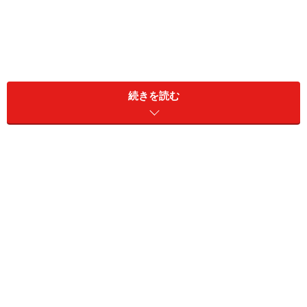
さまざまな割引があるスターバックス
続きを読む
スタバはカードやクーポン、マイボトルなどがある
コーヒーブームを牽引し、国内外にも多くの店舗がある
スターバックスコーヒー。割引やクーポンもいろいろあ
るので頻繁に利用する方は上手に使えば節約になりま
す。
・マイボトルで割引になるBring My Cup
マイボトル割引の先駆けでもあり、タンブラーやマイボ
トルを持参すると1杯あたり20円の割引となります。