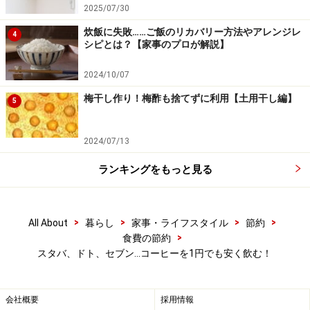
2025/07/30
コンビニのコーヒーとスターバックスのコ
炊飯に失敗……ご飯のリカバリー方法やアレンジレ
4
ーヒーどちらがお得？
シピとは？【家事のプロが解説】
ご紹介したように、スターバックスにはさまざまな割引
2024/10/07
があります。とくにドリップコーヒーを100円でおかわ
梅干し作り！梅酢も捨てずに利用【土用干し編】
5
りできるサービスを利用するとかなり割安になります。
2024/07/13
ここで比較してみたいのがコンビニのコーヒーとスター
ランキングをもっと見る
バックスのコーヒーです。
セブン-イレブンのホットコーヒーはレギュラーが100円
（税込み）、ラージが150円です。
>
>
>
>
All About
暮らし
家事・ライフスタイル
節約
スターバックスのドリップコーヒーを税込みにするとシ
>
食費の節約
ョート（240ml）が302円、トール（350ml）が345円、
スタバ、ドト、セブン…コーヒーを1円でも安く飲む！
グランデ（470ml）が388円、ベンティ（590ml）が432
円。
会社概要
採用情報