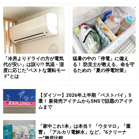
う１杯購入することができます。100円おかわりを利用
するには、当日のレシートが必要。そのレシートがあれ
ば最初に買った店舗ではなくてもワンモアコーヒーのサ
ービスを利用することが可能です。
２杯目のドリップコーヒーを100円で飲めるスターバックス
「冷房よりドライの方が電気
猛暑の中の「停電」に備え
のサービス
代が安い」は誤り!? 気温・湿
る！ 防災士が教える、命を守
度に応じた“ベストな運転モー
るための「夏の停電対策」
ド”とは
ドリップコーヒーの通常価格は、本体価格（税抜き）
で、ショート（240ml）が280円、トール（350ml）が
【ダイソー】2026年上半期「ベストバイ」5
320円、グランデ（470ml）が360円、ベンティ
選！ 新発売アイテムからSNSで話題のアイテ
ムまで
（590ml）が400円。これらどのサイズでも100円でおか
わりができるので、
大きいサイズのほうがお得になりま
「家中これ1本」は本当？ 「ウタマロ」「重
す
。
曹」「アルカリ電解水」など、“6クリーナ
ー”徹底比較