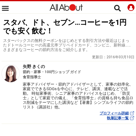
スタバ、ドト、セブン…コーヒーを1円
でも安く飲む！
スターバックスの無料クーポンをはじめとする割引方法や最近はじまっ
たドトールコーヒーの高還元率プリペイドカード、コンビニ、新幹線……
さまざまなコーヒーの節約方法をご紹介します。
更新日：
2016年03月10日
矢野 きくの
節約・家事・100円ショップ ガイド
食育指導士
家事アドバイザー・節約アドバイザーとして、家事の効率化、
家庭でできるSDGsを中心に、テレビ、講演、連載などで活
動。 時短家事術、シニア家事のアドバイスをはじめ、「防災
士」として家庭での備え、「食育指導士」の資格も持ち食品ロ
ス削減をテーマにした講演など【著書】シンプルライフの節約
リスト（講談社）他。
プロフィール詳細
執筆記事一覧