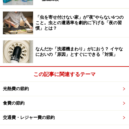
・プリペイドカードチャージで無料ドリンク券
不定期ですが、スターバックスのプリペイドカードに
「虫を寄せ付けない家」が“夜”やらない6つの
5000円以上チャージすると１杯無料ドリンク券をもらえ
こと。虫との遭遇率を劇的に下げる「夜の習
慣」とは？
るというキャンペーンをやっていることがあります。
この無料ドリンク券は1000円（税抜き926円）分までド
リンクのサイズ自由でカスタマイズ（トッピング）も何
なんだか「洗濯機まわり」がにおう？ イヤな
点でもOKとなっていますので、5000円のチャージに対
においの「原因」とすぐにできる「対策」
しては20％還元されている形になります。
この記事に関連するテーマ
プリペイドカードへのチャージで無料ドリンク券がもらえる
期間もある
光熱費の節約
1回のチャージが5000円以上という形なので複数回でも
食費の節約
OKですし、スターバックスのプリペイドカードを複数枚
もっていればチャージした分、無料のドリンク券をもら
交通費・レジャー費の節約
うことができます。