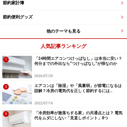
節約家計簿
節約便利グッズ
・タンブラーやボトルを買ってもらう無料ドリンク券
スターバックスで販売されているタンブラーやマイボト
他のテーマも見る
ルを購入しても無料のドリンクチケットをもらえます。
こちらのチケットをタンブラーと一緒に持っていくと好
人気記事ランキング
きなドリンク１杯を無料で飲めます。
「24時間エアコンつけっぱなし」は本当に安い？
1
何分までの外出なら“つけっぱなし”が得なのか
そのため少々値が張ると思われがちなスターバックスの
タンブラーも、この無料ドリンクチケットで最大サイズ
2026/07/25
のドリンクをオーダーすればその分お得なわけです。
エアコンは「除湿」や「風量弱」が節電になるは
2
誤解？冷房の電気代を正しく節約するには…
スターバックスで販売されている低価格のカップなどに
2022/07/16
はこの無料ドリンクチケットはついていないのでご注意
「冷房効率が激落ちする家」の共通点とは？ 電気
ください。
3
代をムダにしない「見直しポイント」8つ