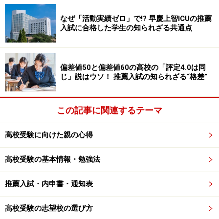
生徒会活動
なぜ「活動実績ゼロ」で!? 早慶上智ICUの推薦
成績の評価が厳しくなること
入試に合格した学生の知られざる共通点
帰宅が遅くなること
遊ぶ時間がなくなること
偏差値50と偏差値60の高校の「評定4.0は同
三者面談
じ」説はウソ！ 推薦入試の知られざる“格差”
同じく多かった回答の順に並べています。やはり「勉
この記事に関連するテーマ
強」と「部活」に苦労している中学１年生が多いようで
す。「先輩との関係」や「生徒会活動」は中学校ならで
高校受験に向けた親の心得
はの大変だといえます。
高校受験の基本情報・勉強法
推薦入試・内申書・通知表
「中１ギャップ」を乗り越えるために必要
な対策
高校受験の志望校の選び方