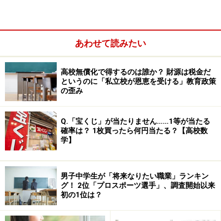
テストが９教科になった
算数が数学になる
あわせて読みたい
多かった回答の順に並べました。小学校からの変化とし
高校無償化で得するのは誰か？ 財源は税金だ
て学習に関することを挙げている中1生が多いという結
というのに「私立校が恩恵を受ける」教育政策
果となっています。学習面以外には「部活が忙しくなっ
の歪み
た」、「科目ごとに違う先生が担当する」など、学校生
活のちがいを挙げた人も多いことがわかります。続い
Q.「宝くじ」が当たりません……1等が当たる
て、今度は具体的に「中１になって苦労したこと」につ
確率は？ 1枚買ったら何円当たる？【高校数
学】
いてという質問の回答結果を見てみましょう。
男子中学生が「将来なりたい職業」ランキン
グ！ 2位「プロスポーツ選手」、調査開始以来
初の1位は？