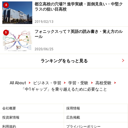
なり、計算式も複雑になります。
都立高校の穴場?! 進学実績・面倒見良い・中堅ク
4
ラスの狙い目高校
数学が苦手になる原因は、算数の定着の不十分さが大半
2019/02/13
です。中学校に進学する前に算数の習得をどれだけ十分
フォニックスって？英語の読み書き・覚え方のル
5
にできるかがポイントです。小学校の「外国語活動」か
ール
ら中学校に上がって正式に「英語」となる新科目につい
ては、いまは特に心配することはありません。１学期の
2020/06/25
簡単な英語の授業を受けて油断せず、地道に授業の復習
ランキングをもっと見る
と英単語、熟語の勉強を積んでいけば大丈夫です。英語
が本格的に難しくなるのは、中２になってからです。
>
>
>
>
All About
ビジネス・学習
学習・受験
高校受験
「中1ギャップ」を乗り越えるために必要なこと
中学校生活を大きく左右する部活選び
会社概要
採用情報
一方、部活は学校とその部活によって大変さが大きく異
なります。一般的に野球部やサッカー部、バスケ部、バ
投資家情報
広告掲載
レーボール部は練習がハードなのは想像がつくかと思い
利用規約
プライバシーポリシー