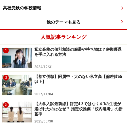
中１生になって、小学校とのギャップに苦しまないため
高校受験の学校情報
に必要なことは、まずは中学校生活が今までとはどのよ
うに変わるのかを知っておくことです。特に学習内容が
他のテーマも見る
高度になり、学習量が増えること、部活にかなり体力を
使うことになることをお子さまに伝えた上で、様子の変
人気記事ランキング
化を気にかけておきましょう。
私立高校の個別相談の服装や持ち物は？併願優遇
1
を手に入れる方法
学習について、今からするべきことは小学校内容の復習
です。特に、漢字の読み書きと、算数の各単元の理解は
2024/12/31
必須といえます。中学校になると漢字以外に覚えなくて
【都立併願】附属中・大のない私立高【偏差値55
2
はならない英単語が多く出てくるので、小学校の漢字を
以上】
復習する余裕がなかなか持てなくなります。また、学校
2017/11/04
の国語の教科書や、塾のテキストが大人向けの文章にな
【大学入試最前線】評定4.3ではなく4.1の生徒が
るため、小学校で習う漢字が読めないと、読解に苦しむ
3
選ばれたのはなぜ？ 指定校推薦「校内選考」の新
ことになります。また、算数から数学になることで、マ
基準
イナスの概念や「x」を使った方程式など、抽象性が高く
2025/05/30