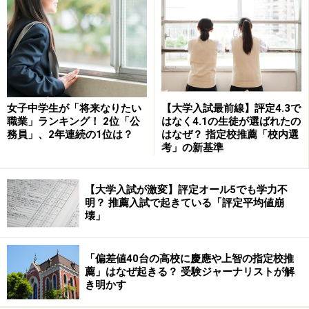
女子中学生が「将来なりたい
【大学入試最前線】評定4.3で
職業」ランキング！ 2位「公
はなく4.1の生徒が選ばれたの
務員」、2年連続の1位は？
はなぜ？ 指定校推薦「校内選
考」の新基準
「中１になって、苦労したことはどんなことです
か」
【大学入試が激変】評定オール5でも学力不
明？ 推薦入試で起きている「評定平均値崩
テスト勉強
壊」
部活のハードさ
勉強が難しくなり、ついていくのが大変になること
「偏差値40台の高校に慶應や上智の指定校推
薦」はなぜ起きる？ 受験ジャーナリストが解
勉強量が多くなる、勉強時間が増える
き明かす
先輩との関係