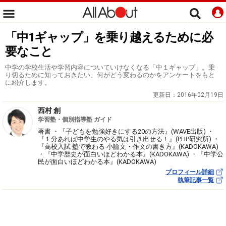
「中1ギャップ」を乗り越えるために必
要なこと
中学の学校生活や学習内容についていけなくなる「中１ギャップ」。乗
り切るために知っておきたい、何がどう変わるのかをアンケートをもと
に紹介します。
更新日：
2016年02月19日
西村 創
学習塾・個別指導塾 ガイド
著書 ・『子どもを勉強好きにする20の方法』(WAVE出版) ・
『１分あれば中学生のやる気は引き出せる！』(PHP研究所) ・
『高校入試 塾で教わる 小論文・作文の書き方』(KADOKAWA)
・『中学歴史が面白いほどわかる本』(KADOKAWA) ・『中学公
民が面白いほどわかる本』(KADOKAWA)
プロフィール詳細
執筆記事一覧