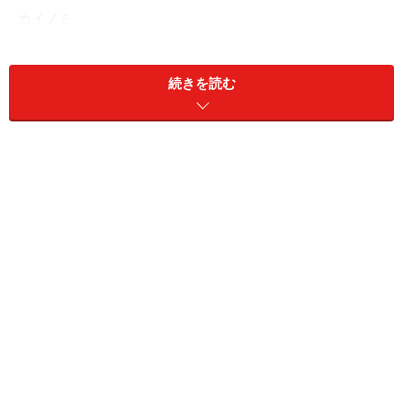
カイノミ
続きを読む
赤身肉の旨みを引き立てる9種の塩
この日提供された肉は月齢33ヶ月の”隠岐牛”。お任せ6種
盛り合わせコース（6500円）をいただきましたが、前菜
として提供されたローストビーフは、肉の味わいの深さ
にハッとさせられ、この日これから提供されるお肉が美
味しいことを確信するものでした。
ローストビーフ
肉6種の盛り合わせ登場の前に、9種の塩の紹介がありま
す。そして、ここから3種、各自好きな塩を選びます。