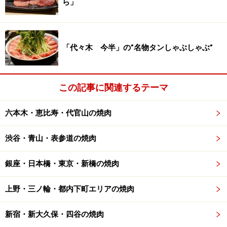
ら」
は少なく感じる面もありますが、確かな肉の目利きと肉
への愛情を感じることが出来る焼肉店です。今後の更な
る進化が楽しみです。
「代々木 今半」の”名物タンしゃぶしゃぶ”
■
肉処 うし喰 （うしくら）
この記事に関連するテーマ
・住所：東京都中央区入船3-1-13 CENTER VILLAGE築地
6F
六本木・恵比寿・代官山の焼肉
・TEL：03-6222-8629
・営業時間：17:00～23:00(LO)
渋谷・青山・表参道の焼肉
・定休日：日曜、第1・第3土曜日（祝日不定休）
・地図：
Yahoo!地図情報
銀座・日本橋・東京・新橋の焼肉
上野・三ノ輪・都内下町エリアの焼肉
※記事内容は執筆時点のものです。最新の内容をご確認くださ
い。
新宿・新大久保・四谷の焼肉
※メニューや料金などのデータは、取材時または記事公開時点で
の内容です。