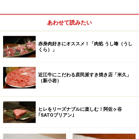
あわせて読みたい
赤身肉好きにオススメ！「肉処 うし喰（うし
くら）」
近江牛にこだわる庶民派すき焼き店「米久」
（新小岩）
ヒレをリーズナブルに楽しむ！阿佐ヶ谷
｢SATOブリアン｣
9種の塩