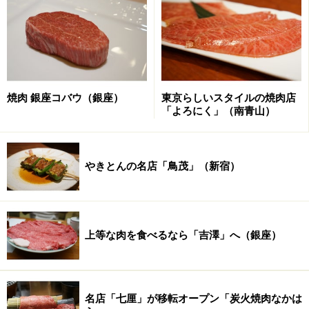
迷いに迷って3種の塩を選んだあとは、6種の肉盛り合わ
せが登場。黒毛和牛ですが、写真からも分かるとおり脂
の刺しは少なめの赤身肉揃い。
佐藤さんに伺ったところ、BMS（脂肪交雑）は7～8くら
焼肉 銀座コバウ（銀座）
東京らしいスタイルの焼肉店
いだそう。因みにA5であればBMSは8～12、A4は5～7と
「よろにく」（南青山）
基準で定められています。1ヶ月ほど枯らしたというこ
の日のお肉は、最大限に肉の味が昇華され、脂ではなく
肉そのものの味わい、旨みを堪能することが出来る美味
やきとんの名店「鳥茂」（新宿）
しいお肉でした。
上等な肉を食べるなら「吉澤」へ（銀座）
お任せ肉6種盛り
名店「七厘」が移転オープン「炭火焼肉なかは
オープン間もないこともあり、肉のカットのバラエティ