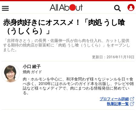
赤身肉好きにオススメ！「肉処 うし喰
（うしくら）」
「吉祥寺さとう」の長男・佐藤伸一氏が自ら肉を仕入れ、カットし提供
する期待の焼肉店が新富町に「肉処 うし喰（うしくら）」をオープンし
ました。
更新日：
2016年11月10日
小口 綾子
焼肉 ガイド
肉・ホルモンを中心に、和洋食問わず様々なジャンルを日々食
べ歩く。2010年にはホルモンのガイド本を出版し、テレビや雑
誌など様々なメディアで、肉にまつわる情報発信に努めてい
る。
プロフィール詳細
執筆記事一覧