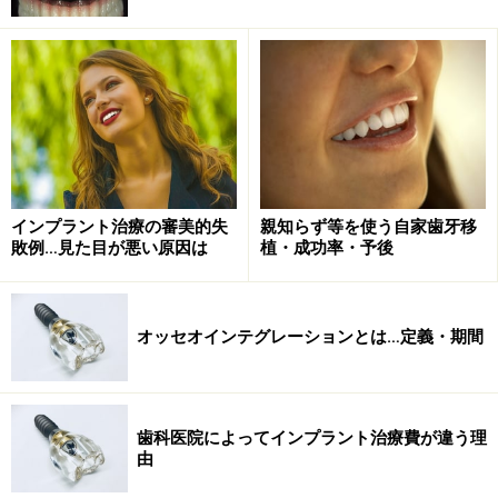
しかし、骨が十分でないと判断される場合には、治療期
間を短くすることを優先して無理に一回で治療を終える
よりも、段階をわけて状態を確認しながら治療を行うス
テージドアプローチのほうが審美的にも機能的にも長期
経過が良好となり、結果的にメリットの方が大きくなり
ます。ステージドアプローチは、安心・安全・確実な治
療法と言えるのです。
インプラント治療の審美的失
親知らず等を使う自家歯牙移
敗例…見た目が悪い原因は
植・成功率・予後
ステージドアプローチを選択する判断基準
とは
オッセオインテグレーションとは…定義・期間
狭い範囲で大きく骨が不足したケース
歯科医院によってインプラント治療費が違う理
由
どちらの治療法を選択するのか、については明確な基準
がある訳ではありません。安定した初期固定が取れるこ