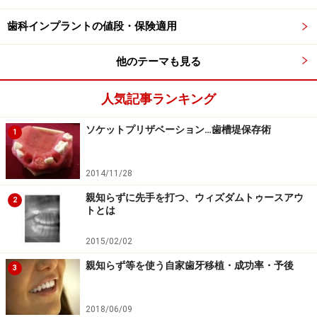
歯科インプラントの値段・保険適用
ですので、できるかぎりインプラントに関する手術回数
を少なくして患者様の負担を少なくすることはもちろん
他のテーマも見る
大事ですが、あくまで最優先されるべきは安全性や確実
性であると考え選択するべきでしょう。
人気記事ランキング
※記事内容は執筆時点のものです。最新の内容をご確認くださ
ソケットプリザベーション…歯槽堤保存術
1
い。
※当サイトにおける医師・医療従事者等による情報の提供は、診
断・治療行為ではありません。診断・治療を必要とする方は、適
2014/11/28
切な医療機関での受診をおすすめいたします。記事内容は執筆者
個人の見解によるものであり、全ての方への有効性を保証するも
親知らずに先手を打つ、ウィズダムトゥースアウ
2
のではありません。当サイトで提供する情報に基づいて被ったい
トとは
かなる損害についても、当社、各ガイド、その他当社と契約した
情報提供者は一切の責任を負いかねます。
2015/02/02
免責事項
親知らず等を使う自家歯牙移植・成功率・予後
3
2018/06/09