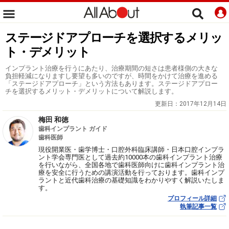
ステージドアプローチを選択するメリッ
ト・デメリット
インプラント治療を行うにあたり、治療期間の短さは患者様側の大きな
負担軽減になりますし要望も多いのですが、時間をかけて治療を進める
「ステージドアプローチ」という方法もあります。ステージドアプロー
チを選択するメリット・デメリットについて解説します。
更新日：
2017年12月14日
梅田 和徳
歯科インプラント ガイド
歯科医師
現役開業医・歯学博士・口腔外科臨床講師・日本口腔インプラ
ント学会専門医として過去約10000本の歯科インプラント治療
を行いながら、全国各地で歯科医師向けに歯科インプラント治
療を安全に行うための講演活動を行っております。歯科インプ
ラントと近代歯科治療の基礎知識をわかりやすく解説いたしま
す。
プロフィール詳細
執筆記事一覧