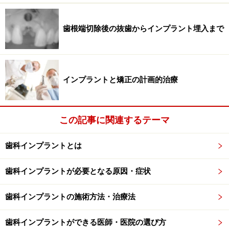
と、十分に覆うことができる軟組織が確保できることな
ど、ある程度の判断基準というものはありますが、個々
歯根端切除後の抜歯からインプラント埋入まで
の症例は同じ条件ではありませんので、その歯科医師の
知識、技術、経験による判断にゆだねられます。特に、
経験や技術の浅い歯科医師が判断を見誤って無理に一度
インプラントと矯正の計画的治療
で治療を終えようとすると重大なトラブルに発展する可
能性もありますので注意が必要です。
この記事に関連するテーマ
ステージドアプローチにせよインプラント埋入同時骨造
成にせよ、非常に難易度の高い治療です。どちらの治療
歯科インプラントとは
法にもメリット、デメリットがあり、何を優先されるか
は患者様によっても違います。歯科医師の考え方や技術
歯科インプラントが必要となる原因・症状
力や経験によっても異なると思います。インプラント治
歯科インプラントの施術方法・治療法
療における成功要件である、「機能性、審美性、長期安
定性」など基本的な部分が確実であることが必須だとい
歯科インプラントができる医師・医院の選び方
えるでしょう。