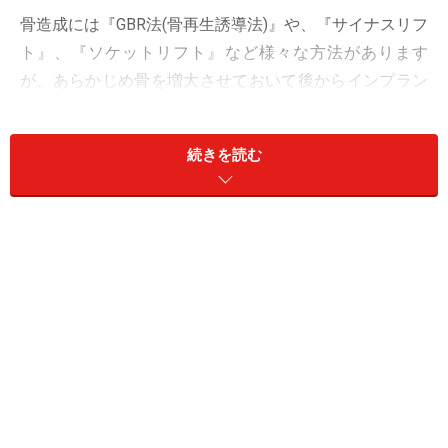
骨造成には『GBR法(骨再生誘導法)』や、『サイナスリフ
ト』、『ソケットリフト』など様々な方法があります
が、あらかじめ骨を増大させておいて後からインプラン
トを埋入するステージドアプローチと、インプラント埋
入と同時に骨造成を行う治療法があり、患者様の様々な
続きを読む
状況をもとに歯科医師の判断によって選択されます。
『ステージドアプローチ』とは、骨造成を行ってから数
ヵ月後、十分に骨が再生されたのを確認してから改めて
インプラント埋入を行う方法です。状況によってはイン
プラント埋入時に追加で骨造成を行うこともあります。