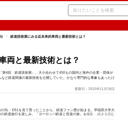
報
鉄道技術展にみる近未来的車両と最新技術とは？
車両と最新技術とは？
た「第4回 鉄道技術展」。大小合わせて450もの国内と海外の企業・団体が
ムなど鉄道関連の最新技術を公開していた。かなり専門的な事象もあったけ
。
更新日：2015年11月18日
のSL・D51を見て育ったことから、鉄道ファン歴が始まる。早稲田大学大
パの鉄道旅行を楽しみ、「ヨーロッパ鉄道と音楽の旅」を出版。その後、守
...続きを読む
。旅行作家として活躍中。