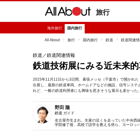
旅行
海外旅行
国内旅行
All About
旅行
国内旅行
鉄道
鉄道関連情
鉄道
／鉄道関連情報
鉄道技術展にみる近未来的
2015年11月11日から3日間、幕張メッセ（千葉市）で開かれ
出展し、最新の鉄道車両、ホームドアなどの施設、信号システ
れど、一般の鉄道利用者にも興味を惹きそうな展示も多かった
野田 隆
鉄道 ガイド
名古屋市生まれ。生家の近くを走っていた中央西線
学院修了後、高校で語学を教える傍ら、ヨーロッ
備範囲を国内にも広げ、2010年3月で教員を退職