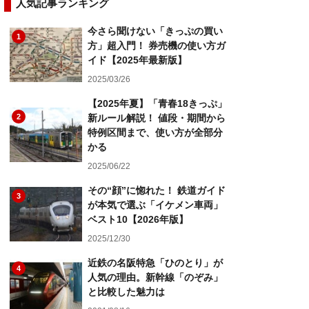
人気記事ランキング
今さら聞けない「きっぷの買い
1
方」超入門！ 券売機の使い方ガ
イド【2025年最新版】
2025/03/26
【2025年夏】「青春18きっぷ」
2
新ルール解説！ 値段・期間から
特例区間まで、使い方が全部分
かる
2025/06/22
その“顔”に惚れた！ 鉄道ガイド
3
が本気で選ぶ「イケメン車両」
ベスト10【2026年版】
2025/12/30
近鉄の名阪特急「ひのとり」が
4
人気の理由。新幹線「のぞみ」
と比較した魅力は