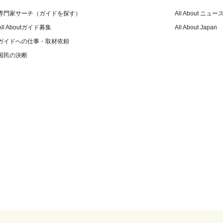
専門家サーチ（ガイドを探す）
All About ニュー
All Aboutガイド募集
All About Japan
ガイドへの仕事・取材依頼
国民の決断