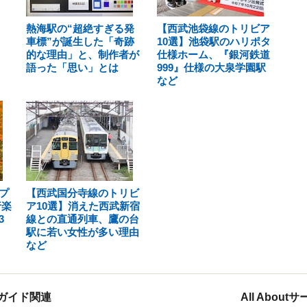
熱海駅の“超絶すぎる発
【西武池袋線のトリビア
車標”が誕生した「奇跡
10選】池袋駅のハリポタ
的な理由」と、制作者が
仕様ホーム、『銀河鉄道
語った「思い」とは
999』仕様の大泉学園駅
など
プ
【西武国分寺線のトリビ
行楽
ア10選】消えた西武新宿
3
線との直通列車、鷹の台
駅に若い女性が多い理由
など
ガイド関連
All Abou