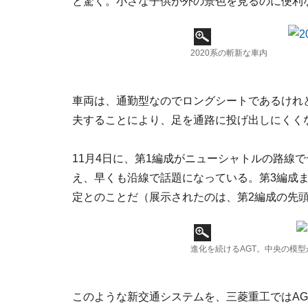
と驚く。小さな子供が外の景色を見るのに便利
2020系の斬新な車内
車両は、通勤型なのでロングシートであるけれ
夫することにより、足を通路に投げ出しにくく
11月4日に、第1編成がニューシャトルの路線
え、早くも沿線で話題になっている。第3編成ま
定とのことだ（展示されたのは、第2編成の先
進化を続けるAGT。中央の模型がS
このような新交通システムを、三菱重工ではAGT（Auto