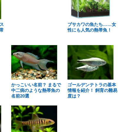
ス
ブサカワの魚たち……女
常
性にも人気の熱帯魚！
かっこいい名前？ まるで
ゴールデンテトラの基本
中二病のような熱帯魚の
情報を紹介！ 飼育の難易
名前20選
度は？