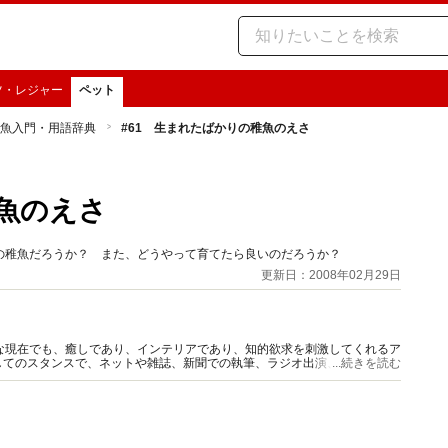
ツ・レジャー
ペット
魚入門・用語辞典
#61 生まれたばかりの稚魚のえさ
稚魚のえさ
の稚魚だろうか？ また、どうやって育てたら良いのだろうか？
更新日：2008年02月29日
な現在でも、癒しであり、インテリアであり、知的欲求を刺激してくれるア
してのスタンスで、ネットや雑誌、新聞での執筆、ラジオ出演、熱帯魚の撮
...続きを読む
D）の監修解説を行なう。