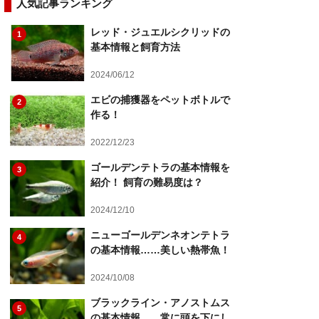
人気記事ランキング
レッド・ジュエルシクリッドの
1
基本情報と飼育方法
2024/06/12
エビの捕獲器をペットボトルで
2
作る！
2022/12/23
ゴールデンテトラの基本情報を
3
紹介！ 飼育の難易度は？
2024/12/10
ニューゴールデンネオンテトラ
4
の基本情報……美しい熱帯魚！
2024/10/08
ブラックライン・アノストムス
5
の基本情報……常に頭を下にし