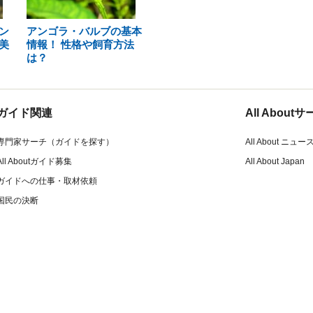
ン
アンゴラ・バルブの基本
美
情報！ 性格や飼育方法
は？
ガイド関連
All Abou
専門家サーチ（ガイドを探す）
All About ニュー
All Aboutガイド募集
All About Japan
ガイドへの仕事・取材依頼
国民の決断