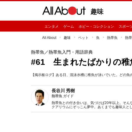
趣味
エンタメ
ゲーム
ホビー・コレクション
スポー
All About
趣味
ペット
魚
熱帯魚
熱帯
熱帯魚
／熱帯魚入門・用語辞典
#61 生まれたばかりの
【掲示板ログ】ある日、混泳水槽に稚魚が泳いでいた。どの魚
長谷川 秀樹
熱帯魚 ガイド
熱帯魚との付き合いは、気づけば20年以上。そん
クアリウムにぞっこん夢中。あくまでも趣味人と
影などをこなす。直近では、熱帯魚映像図鑑（DV