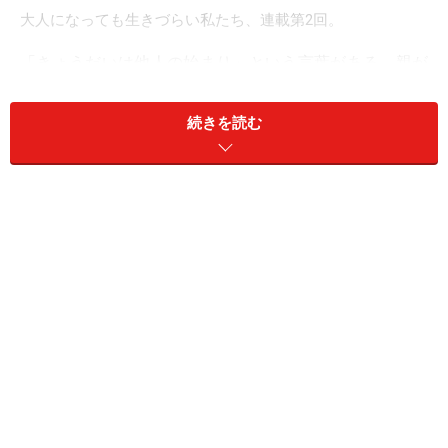
大人になっても生きづらい私たち、連載第2回。
「きょうだいは他人の始まり」という言葉がある。親が
いるからつながっているだけで、親がいなくなれば、仲
の良かったきょうだいに突然、亀裂が入ることもあるよ
続きを読む
うだ。
サユミさん（41歳）は、6年前に母を亡くした。3年後、
ひとり残った父に認知症の症状が症状があらわれたた
め、3歳年上の姉と相談。姉が自分の住まい近くの施設
に父を入れることにした。そこから、姉妹の確執が始ま
る。