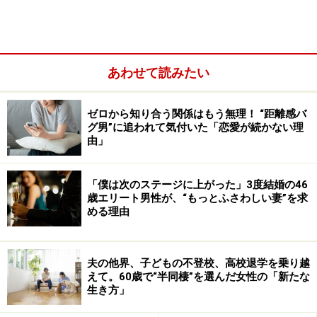
あわせて読みたい
ゼロから知り合う関係はもう無理！ “距離感バ
グ男”に追われて気付いた「恋愛が続かない理
由」
男にすべて貢いだ姉
「僕は次のステージに上がった」3度結婚の46
歳エリート男性が、“もっとふさわしい妻”を求
める理由
小さなころから仲良しだった、姉妹。（写真はイメージで
す）
夫の他界、子どもの不登校、高校退学を乗り越
えて。60歳で“半同棲”を選んだ女性の「新たな
――お姉さんとは、仲がよかったんでしょう？
生き方」