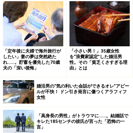
サユミ：小さいときから仲良しでしたね。高校も大学
も、結局、姉と同じところを選んで入学したくらい。母
と3人、いつも女同士でつるんでいました。姉は大学を
卒業して数年後に結婚したけど、30歳のときに離婚。そ
れからはひとり暮らしで仕事を続けていました。私は結
婚歴はありません。
「定年後に夫婦で海外旅行が
「小さい男！」35歳女性
したい」妻の夢は突然絶た
を“浪費家認定”した婚活男
――関係がおかしくなったのは、“お父さんの一件”があっ
れ……。貯蓄を優先した70歳
性。その「貧乏くさすぎる理
てから？
夫の「深い後悔」
由」とは
サユミ：当時は知らなかったんですが、その頃から姉は
婚活男の“気の利いた会話ができるオレ”アピー
ルが不快！ ドン引き発言に傷つくアラフィフ
ある男性とつきあっていたようです。姉のマンションで
女性
半同棲状態だったらしい。父が施設に入ったあと、父の
預金を解約しては男に貢いでいたんです。その男に騙さ
「高身長の男性」がトラウマに……。結婚話で
れていたんでしょうね。私がそういうことを知ったの
キレた185センチの彼氏が言った「恐怖の一
は、父が亡くなってからですが。
言」