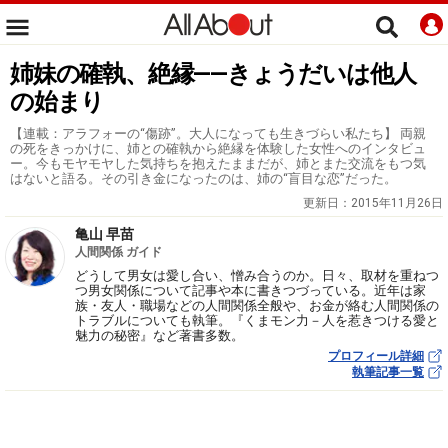
姉妹の確執、絶縁――きょうだいは他人
の始まり
【連載：アラフォーの“傷跡”。大人になっても生きづらい私たち】 両親
の死をきっかけに、姉との確執から絶縁を体験した女性へのインタビュ
ー。今もモヤモヤした気持ちを抱えたままだが、姉とまた交流をもつ気
はないと語る。その引き金になったのは、姉の“盲目な恋”だった。
更新日：
2015年11月26日
亀山 早苗
人間関係 ガイド
どうして男女は愛し合い、憎み合うのか。日々、取材を重ねつ
つ男女関係について記事や本に書きつづっている。近年は家
族・友人・職場などの人間関係全般や、お金が絡む人間関係の
トラブルについても執筆。『くまモン力－人を惹きつける愛と
魅力の秘密』など著書多数。
プロフィール詳細
執筆記事一覧