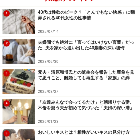
ったけど。
40代は性欲のピーク？「とんでもない快感」に翻
1
私はお金がほしいわけじゃない。姉妹としてオープンに
弄される40代女性の性事情
父の遺品整理をしたかったんです。それで、父の預金や
2025/07/14
生命保険などもあるはずだと追求していくと、姉が「実
夫婦間でも絶対に「言ってはいけない言葉」だっ
は……」とつきあっている彼にお金を貸していると白状し
2
た…夫を家から追い出した40歳妻の深い後悔
た。それどころか、父の名前で借金があると。だから遺
産相続を放棄したほうが迷惑かからないと思う、と言っ
2023/06/30
て泣き出したんです。
元夫・清原和博氏との誕生会を報告した亜希を見
3
て思うこと。離婚しても再生する「家族」の絆
――それは大変。
2025/08/27
「友達みんなで会ってるだけ」と朝帰りする妻。
4
サユミ：私も大変だと思いました。私も借金を返済する
不倫を疑う夫が初めて気づいた「夫婦の深い溝」
ほど余裕はないので慌てて相続放棄の手続きをしまし
2026/01/23
た。
でも、それも姉の彼氏の差し金だった。父には借金
はなかった。
おいしいキスとは？相性がいいキスの見分け方
5