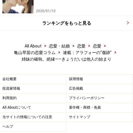
2020/01/10
ランキングをもっと見る
遺産も遺品も、男にすべて貢いだ姉
>
>
>
>
All About
恋愛・結婚
恋愛
恋愛
彼氏に惚れ込んでいた姉は、なにもかも差し出してしまっ
>
>
亀山早苗の恋愛コラム
連載：アラフォーの“傷跡”
た。
姉妹の確執、絶縁――きょうだいは他人の始まり
――ひどい話ですね……。
会社概要
採用情報
サユミ：父のお葬式で初めてその彼に会ったんですが、
投資家情報
広告掲載
なんだかイヤな予感がしたんですよね。姉に、「あの
利用規約
プライバシーポリシー
人、大丈夫？ なんだか信用できないんだけど……」って
All Aboutについて
著作権・商標・免責
言ってしまったほど。姉は怒ってましたけどね。あげ
当サイトの情報についての注意
サイトマップ
く、「あんた、自分に男がいないからって嫉妬してるん
ヘルプ
でしょ」とまで言われた。